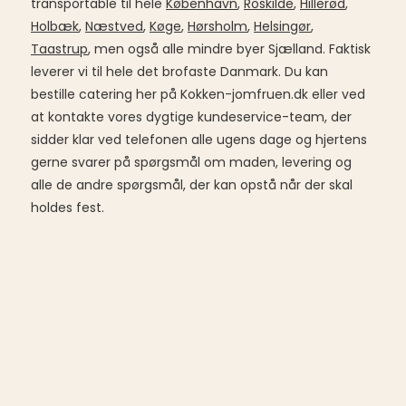
transportable til hele
København
,
Roskilde
,
Hillerød
,
Holbæk
,
Næstved
,
Køge
,
Hørsholm
,
Helsingør
,
Taastrup
, men også alle mindre byer Sjælland. Faktisk
leverer vi til hele det brofaste Danmark. Du kan
bestille catering her på Kokken-jomfruen.dk eller ved
at kontakte vores dygtige kundeservice-team, der
sidder klar ved telefonen alle ugens dage og hjertens
gerne svarer på spørgsmål om maden, levering og
alle de andre spørgsmål, der kan opstå når der skal
holdes fest.