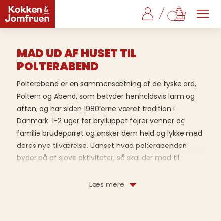
MAD UD AF HUSET TIL
POLTERABEND
Polterabend er en sammensætning af de tyske ord,
Poltern og Abend, som betyder henholdsvis larm og
aften, og har siden 1980’erne været tradition i
Danmark. 1-2 uger før brylluppet fejrer venner og
familie brudeparret og ønsker dem held og lykke med
deres nye tilværelse. Uanset hvad polterabenden
byder på af sjove aktiviteter, så skal der mad til.
Kokken & Jomfruen kan levere maden til hele dagen –
en lækker brunch til at starte dagen med, smørrebrød
eller andet til at have med ud til aktiviteterne og en
lækker buffet at runde det hele af med.