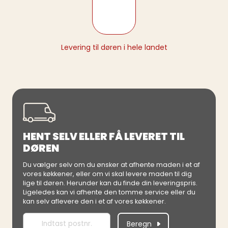
Levering til døren i hele landet
HENT SELV ELLER FÅ LEVERET TIL
DØREN
Du vælger selv om du ønsker at afhente maden i et af
vores køkkener, eller om vi skal levere maden til dig
lige til døren. Herunder kan du finde din leveringspris.
Ligeledes kan vi afhente den tomme service eller du
kan selv aflevere den i et af vores køkkener.
Beregn