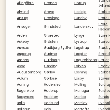
Stoho
Allingåbro
Grenaa
Lintrup
Jyllan
Almind
Greve
Liseleje
Stokk
Ans By
Grevinge
Lundby
Store 
Store
Ansager
Grindsted
Lunderskov
Heddi
Arden
Græsted
Lynge
Store 
Askeby
Gråsten
Lystrup
Storvo
Asnæs
Gudbjerg Sydfyn
Løgstrup
Stoub
Asperup
Gudme
Løgstør
Stran
Assens
Guldborg
Løgumkloster
Struer
Asaa
Gørding
Løkken
Strøby
Augustenborg
Gørlev
Løsning
Stubb
Aulum
Gørløse
Låsby
Støvri
Auning
Haderslev
Malling
Suldru
Bagenkop
Haderup
Mariager
Sulste
Bagsværd
Hadsten
Maribo
Sunds
Balle
Hadsund
Marslev
Svebøl
Ballerup
Hals
Martofte
Svend