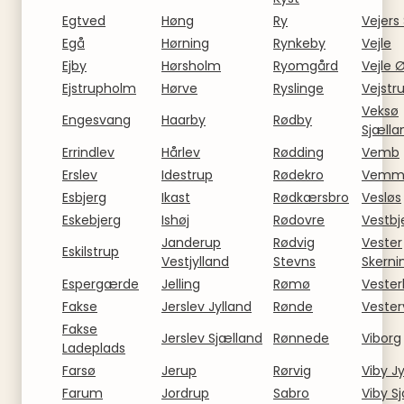
Egtved
Høng
Ry
Vejers
Egå
Hørning
Rynkeby
Vejle
Ejby
Hørsholm
Ryomgård
Vejle 
Ejstrupholm
Hørve
Ryslinge
Vejstr
Veksø
Engesvang
Haarby
Rødby
Sjælla
Errindlev
Hårlev
Rødding
Vemb
Erslev
Idestrup
Rødekro
Vemm
Esbjerg
Ikast
Rødkærsbro
Vesløs
Eskebjerg
Ishøj
Rødovre
Vestbj
Janderup
Rødvig
Vester
Eskilstrup
Vestjylland
Stevns
Skerni
Espergærde
Jelling
Rømø
Vester
Fakse
Jerslev Jylland
Rønde
Vester
Fakse
Jerslev Sjælland
Rønnede
Viborg
Ladeplads
Farsø
Jerup
Rørvig
Viby J
Farum
Jordrup
Sabro
Viby S