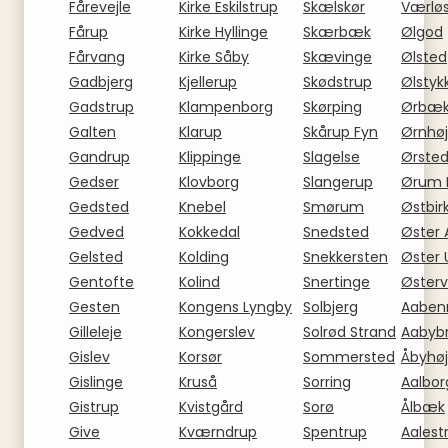
Fårevejle
Kirke Eskilstrup
Skælskør
Værlø
Fårup
Kirke Hyllinge
Skærbæk
Ølgod
Fårvang
Kirke Såby
Skævinge
Ølsted
Gadbjerg
Kjellerup
Skødstrup
Ølstyk
Gadstrup
Klampenborg
Skørping
Ørbæ
Galten
Klarup
Skårup Fyn
Ørnhøj
Gandrup
Klippinge
Slagelse
Ørste
Gedser
Klovborg
Slangerup
Ørum 
Gedsted
Knebel
Smørum
Østbir
Gedved
Kokkedal
Snedsted
Øster 
Gelsted
Kolding
Snekkersten
Øster 
Gentofte
Kolind
Snertinge
Østerv
Gesten
Kongens Lyngby
Solbjerg
Aaben
Gilleleje
Kongerslev
Solrød Strand
Aabyb
Gislev
Korsør
Sommersted
Åbyhøj
Gislinge
Kruså
Sorring
Aalbor
Gistrup
Kvistgård
Sorø
Ålbæk
Give
Kværndrup
Spentrup
Aalest