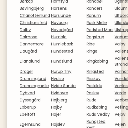
Børkop
Hornsyld
Randbøl
Ugerlø
Bøvlingbjerg
Horsens
Randers
Uldum
Charlottenlund
Horslunde
Ranum
Ulfbor
Christiansfeld
Hovborg
Rask Mølle
Ullersl
Dalby
Hovedgård
Redsted Mors
Ulstru
Dalmose
Humble
Regstrup
Vadu
Dannemare
Humlebæk
Ribe
Valby
Daugård
Hundested
Ringe
Valle
Valle
Dianalund
Hundslund
Ringkøbing
Strand
Dragør
Hurup Thy
Ringsted
Vamdr
Dronninglund
Hvalsø
Risskov
Vande
Dronningmølle
Hvide Sande
Roskilde
Vanlø
Dybvad
Hvidovre
Roslev
Varde
Dyssegård
Højbjerg
Rude
Vedb
Ebberup
Højby
Rudkøbing
Veflin
Ebeltoft
Højer
Ruds Vedby
Vejby
Rungsted
Egernsund
Højslev
Vejen
Kyst