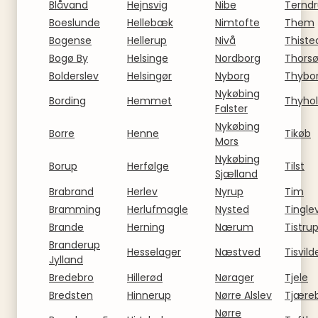
Blåvand
Hejnsvig
Nibe
Ternd
Boeslunde
Hellebæk
Nimtofte
Them
Bogense
Hellerup
Nivå
Thiste
Bogø By
Helsinge
Nordborg
Thors
Bolderslev
Helsingør
Nyborg
Thybo
Nykøbing
Bording
Hemmet
Thyho
Falster
Nykøbing
Borre
Henne
Tikøb
Mors
Nykøbing
Borup
Herfølge
Tilst
Sjælland
Brabrand
Herlev
Nyrup
Tim
Bramming
Herlufmagle
Nysted
Tingle
Brande
Herning
Nærum
Tistru
Branderup
Hesselager
Næstved
Tisvild
Jylland
Bredebro
Hillerød
Nørager
Tjele
Bredsten
Hinnerup
Nørre Alslev
Tjære
Nørre