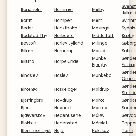
Svenst
Bandholm
Hammel
Melby
Jyllan
Barrit
Hampen
Mern
Svinni
Beder
Hanstholm
Mesinge
Sydals
Bedsted Thy
Harboøre
Middelfart
Sæby
Bevtoft
Harlev Jylland
Millinge
Søbor
Billum
Harndrup
Morud
Sølles
Munke
Sønde
Billund
Harpelunde
Bjergby
Feldin
Sønde
Bindslev
Haslev
Munkebo
Omm
Sønde
Birkerød
Hasselager
Møldrup
Stend
Bjerringbro
Havdrup
Mørke
Sønde
Bjert
Havndal
Mørkøv
Sønde
Bjæverskov
Hedehusene
Måløv
Sørva
Blokhus
Hedensted
Mårslet
Tappe
Blommenslyst
Hejls
Nakskov
Tarm