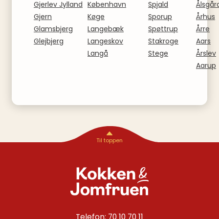
Gjerlev Jylland
København
Spjald
Ålsgår
Gjern
Køge
Sporup
Århus
Glamsbjerg
Langebæk
Spøttrup
Årre
Glejbjerg
Langeskov
Stakroge
Aars
Langå
Stege
Årslev
Aarup
Telefon: 70 10 70 11