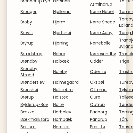
Brenderup Fyn
Hirtshals
Toftlu
Asmindrup
Broager
Hjallerup
Nørre Nebel
Tomm
Toreb
Broby
Hjerm
Nørre Snede
Lollan
Brovst
Hjortshøj
Nørre Aaby
Torrig 
Tranbj
Bryrup
Hjørring
Nørreballe
Jyllan
Brædstrup
Hobro
Nørresundby
Trane
Brøndby
Holbæk
Odder
Trige
Brøndby
Holeby
Odense
Trustr
Strand
Brønderslev
Holmegaard
Oksbøl
Tureb
Brønshøj
Holstebro
Otterup
Tylstr
Brørup
Holsted
Oure
Tølløs
Bylderup-Bov
Holte
Outrup
Tønde
Bække
Horbelev
Padborg
Tørrin
Bækmarksbro
Hornbæk
Pandrup
Tårs
Bælum
Hornslet
Præstø
Taast