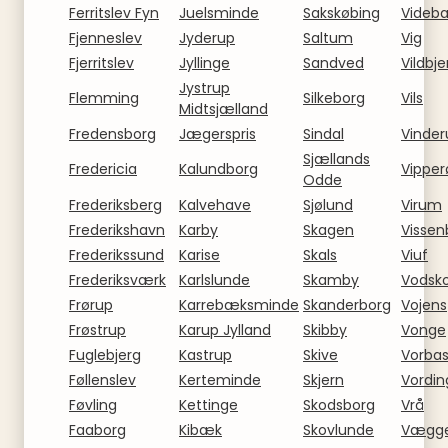
Ferritslev Fyn
Juelsminde
Sakskøbing
Videb
Fjenneslev
Jyderup
Saltum
Vig
Fjerritslev
Jyllinge
Sandved
Vildbje
Jystrup
Flemming
Silkeborg
Vils
Midtsjælland
Fredensborg
Jægerspris
Sindal
Vinder
Sjællands
Fredericia
Kalundborg
Vipper
Odde
Frederiksberg
Kalvehave
Sjølund
Virum
Frederikshavn
Karby
Skagen
Vissen
Frederikssund
Karise
Skals
Viuf
Frederiksværk
Karlslunde
Skamby
Vodsk
Frørup
Karrebæksminde
Skanderborg
Vojens
Frøstrup
Karup Jylland
Skibby
Vonge
Fuglebjerg
Kastrup
Skive
Vorba
Føllenslev
Kerteminde
Skjern
Vordin
Føvling
Kettinge
Skodsborg
Vrå
Faaborg
Kibæk
Skovlunde
Vægge