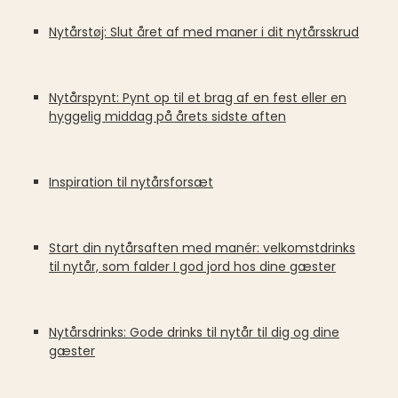
Nytårstøj: Slut året af med maner i dit nytårsskrud
Nytårspynt: Pynt op til et brag af en fest eller en
hyggelig middag på årets sidste aften
Inspiration til nytårsforsæt
Start din nytårsaften med manér: velkomstdrinks
til nytår, som falder I god jord hos dine gæster
Nytårsdrinks: Gode drinks til nytår til dig og dine
gæster