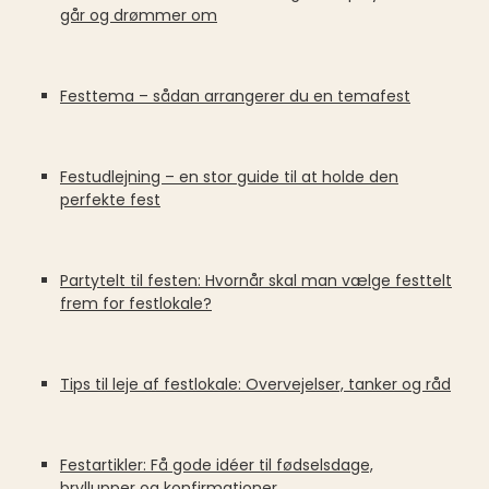
går og drømmer om
Festtema – sådan arrangerer du en temafest
Festudlejning – en stor guide til at holde den
perfekte fest
Partytelt til festen: Hvornår skal man vælge festtelt
frem for festlokale?
Tips til leje af festlokale: Overvejelser, tanker og råd
Festartikler: Få gode idéer til fødselsdage,
bryllupper og konfirmationer