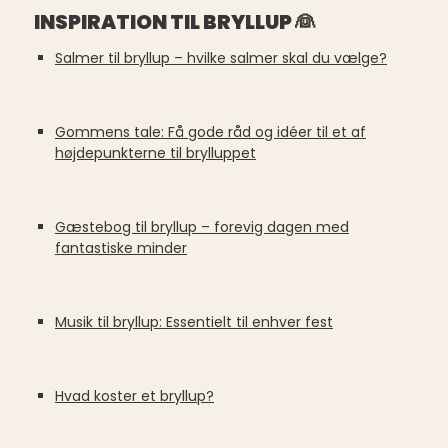
INSPIRATION TIL BRYLLUP 👰
Salmer til bryllup – hvilke salmer skal du vælge?
Gommens tale: Få gode råd og idéer til et af
højdepunkterne til brylluppet
Gæstebog til bryllup ­– forevig dagen med
fantastiske minder
Musik til bryllup: Essentielt til enhver fest
Hvad koster et bryllup?