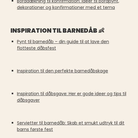
Borddækning til konfirmation: Idéer til bordpynt,
dekorationer og konfirmationer med et tema
INSPIRATION TIL BARNEDÅB 👶
Pynt til barnedåb – din guide til at lave den
flotteste dåbsfest
Inspiration til den perfekte barnedåbskage
Inspiration til dåbsgave: Her er gode ideer og tips til
dåbsgaver
Servietter til barnedåb: Skab et smukt udtryk til dit
barns første fest