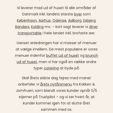
Vi leverer mad ud af huset til alle områder af
Danmark inkl. landets største
byer
som
København
,
Aarhus
,
Odense
,
Aalborg
,
Esbjerg
,
Randers
,
Kolding
mv. – kort sagt leverer vi
diner
transportable
i hele landet inkl. brofaste øer.
Uanset anledningen har vi masser af menuer
at vælge imellem. De mest populære er vores
menuer indenfor
buffet ud af huset
og
brunch
ud af huset
, men vi har også en række andre
typer
catering
at byde på.
Skal årets sidste dag fejres med maner
anbefaler vi
årets nytårsmenu
fra Kokken &
Jomfruen, som blandt vores kunder opnår 5/5
stjerner på Trustpilot – og vi ser hvert år, at
kunder kommer igen for at slutte året
sammen med os.