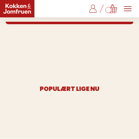
3-RETTERS FØDSELSDAGSMENU
Fra 145,95 kr. pr. kuvert
(priser er ekskl. evt. levering)
POPULÆRT LIGE NU