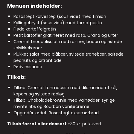
Menuen indeholder:
Rosastegt kalvesteg (sous vide) med timian
Kyllingebryst (sous vide) med tomatpesto
Fløde kartoffelgratin
Petit kartofler gratineret med rasp, Grana og urter
Cremet broccolisalat med rosiner, bacon og ristede
solsikkekerner
Plukket salat med blåbær, syltede tranebær, saltede
peanuts og citronfløde
Rødvinssauce
Tilkøb:
Tilkøb:
Cremet tunmousse med dildmarineret kål,
kapers og syltede rødløg
Tilkøb:
Chokoladebrownie med valnødder, syrlige
mynte ribs og Bourbon vaniljecreme
Opgradér kødet: Rosastegt oksemørbrad
Tilkøb forret eller dessert
+30 kr. pr. kuvert