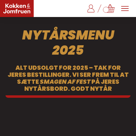
NYTÅRSMENU
2025
ALT UDSOLGT FOR 2025 – TAK FOR
NYTÅRSBUFFET 2025
JERES BESTILLINGER. VI SER FREM TIL AT
7 retter fra kun 189,- pr. kuvert
SÆTTE
SMAGEN AF FEST
PÅ JERES
UDSOLGT
NYTÅRSBORD. GODT NYTÅR
(priser er ekskl. evt. levering)