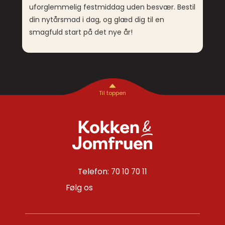
uforglemmelig festmiddag uden besvær. Bestil
din nytårsmad i dag, og glæd dig til en
smagfuld start på det nye år!
Telefon: 70 10 70 11
Følg os