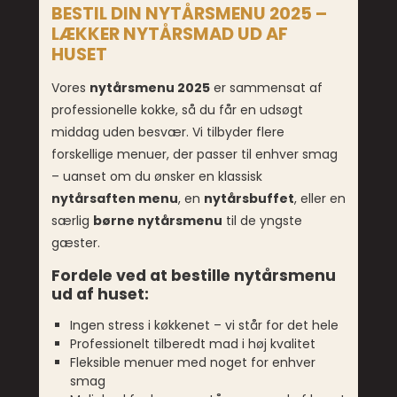
BESTIL DIN NYTÅRSMENU 2025 –
LÆKKER NYTÅRSMAD UD AF
HUSET
Vores
nytårsmenu 2025
er sammensat af
professionelle kokke, så du får en udsøgt
middag uden besvær. Vi tilbyder flere
forskellige menuer, der passer til enhver smag
– uanset om du ønsker en klassisk
nytårsaften menu
, en
nytårsbuffet
, eller en
særlig
børne nytårsmenu
til de yngste
gæster.
Fordele ved at bestille nytårsmenu
ud af huset:
Ingen stress i køkkenet – vi står for det hele
Professionelt tilberedt mad i høj kvalitet
Fleksible menuer med noget for enhver
smag