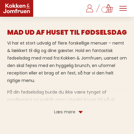
MAD UD AF HUSET TIL FØDSELSDAG
Vi har et stort udvalg af flere forskellige menuer – nemt
& lækkert til dig og dine gæster. Hold en fantastisk
fødselsdag med mad fra Kokken & Jomfruen, uanset om
den skal fejres med en hyggelig brunch, en uformel
reception eller et brag af en fest, så har vi den helt
rigtige menu.
På din fødselsdag burde du ikke være tynget af
madlavning og praktik, men i stedet bruge tid på at
hygge med dine gæster. Når du bestiller mad ud af
huset til fødselsdagen hos os, får du ikke kun leveret
velsmagende mad lige til døren. Vi leverer også tid, så du
kan slappe af og blive fejret, som du fortjener. Få maden