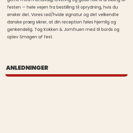
festen — hele vejen fra bestilling til oprydning, hvis du
ønsker det. Vores rød/hvide signatur og det velkendte
danske præg sikrer, at din reception føles hjemlig og
genkendelig. Tag Kokken & Jomfruen med til bords og
oplev Smagen af fest.
BUFFET UD AF HUSET
ANLEDNINGER
Se vores populære buffeter