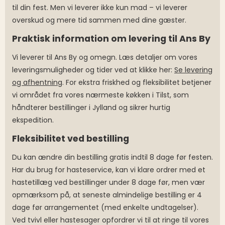
til din fest. Men vi leverer ikke kun mad – vi leverer
overskud og mere tid sammen med dine gæster.
Praktisk information om levering til Ans By
Vi leverer til Ans By og omegn. Læs detaljer om vores
leveringsmuligheder og tider ved at klikke her:
Se levering
og afhentning
. For ekstra friskhed og fleksibilitet betjener
vi området fra vores nærmeste køkken i Tilst, som
håndterer bestillinger i Jylland og sikrer hurtig
ekspedition.
Fleksibilitet ved bestilling
Du kan ændre din bestilling gratis indtil 8 dage før festen.
Har du brug for hasteservice, kan vi klare ordrer med et
hastetillæg ved bestillinger under 8 dage før, men vær
opmærksom på, at seneste almindelige bestilling er 4
dage før arrangementet (med enkelte undtagelser).
Ved tvivl eller hastesager opfordrer vi til at ringe til vores