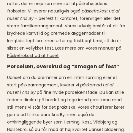
retter, der er nøje sammensat til påskehøjtidens
frokoster. Vi leverer naturligvis også
påskefrokost ud af
huset Ans By
– perfekt til kontoret, foreningen eller det
større familiearrangement. Vores udvalg består af alt fra
krydrede karrysild og cremede æggemadder til
langtidsstegt lam med urter og friskbagt brød, så du er
sikret en vellykket fest. Læs mere om vores menuer på
Påskefrokost ud af huset
.
Porcelæn, overskud og “Smagen af fest”
Uanset om du drømmer om en intim samling eller et
stort påskearrangement, leverer vi
påskemad ud af
huset i Ans By
på fine hvide porcelænsfade. Du kan stille
fadene direkte på bordet og tage imod gæsterne med
stil, mens vi står for det praktiske. Vores chauffører kører
gerne ud til ikke bare Ans By, men også de
omkringliggende byer som Herning, Ikast, Vildbjerg og
Holstebro, så du får mad af høj kvalitet uanset placering.