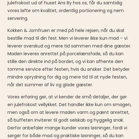
julefrokost ud af huset Ans By hos os, får du samtidig
vores løfte om kvalitet, ordentlig portionering og nem
servering.
Kokken & Jomfruen er med på hele rejsen, når du skal
bestille mad til din fest. Men vi leverer ikke kun mad – vi
leverer overskud og mere tid sammen med dine gæster.
Maden leveres anrettet på porcelænsfade, så du kan
stille den direkte ind på bordet, og vi kan afhente den
tomme service efter festen, hvis du ønsker. Det betyder
mindre oprydning for dig og mere tid til at nyde festen,
når det summer af liv og glade gæster.
Vores erfaring gør, at vi kender de små detaljer, der gør
en julefrokost vellykket. Det handler ikke kun om smagen,
men også om at levere maden varm og pænt anrettet,
så buffeten inviterer til godt selskab og hyggelig snak.
Derfor anbefaler mange kunder vores løsninger, fordi vi
sørger for både mad og praktiske løsninger, så du kan