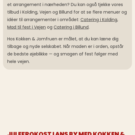
et arrangement i nærheden? Du kan også tjekke vores
tilbud i Kolding, Vejen og Billund for at se flere menuer og
idéer til arrangementer i området:
Catering i Kolding
,
Mad til fest i Vejen
og
Catering i Billund
.
Hos Kokken & Jomfruen er målet, at du kan læne dig
tilbage og nyde selskabet. Når maden er i orden, opstår
de bedste øjeblikke — og smagen af fest følger med
hele vejen.
JULEFROKOST I ANS BY MED KOKKEN &