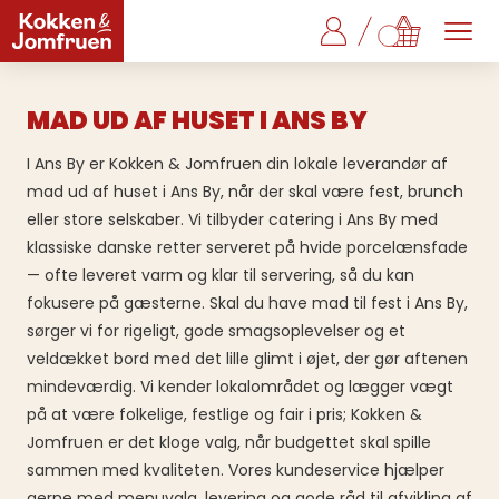
MAD UD AF HUSET I ANS BY
I Ans By er Kokken & Jomfruen din lokale leverandør af
mad ud af huset i Ans By, når der skal være fest, brunch
eller store selskaber. Vi tilbyder catering i Ans By med
klassiske danske retter serveret på hvide porcelænsfade
— ofte leveret varm og klar til servering, så du kan
fokusere på gæsterne. Skal du have mad til fest i Ans By,
sørger vi for rigeligt, gode smagsoplevelser og et
veldækket bord med det lille glimt i øjet, der gør aftenen
mindeværdig. Vi kender lokalområdet og lægger vægt
på at være folkelige, festlige og fair i pris; Kokken &
Jomfruen er det kloge valg, når budgettet skal spille
sammen med kvaliteten. Vores kundeservice hjælper
gerne med menuvalg, levering og gode råd til afvikling af