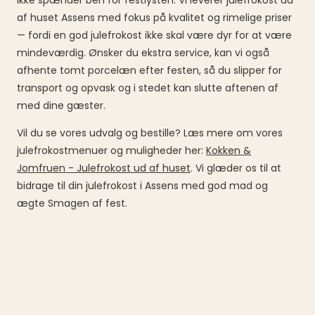
ikke spænder ben for festlysten. Vi leverer julefrokost ud
af huset Assens med fokus på kvalitet og rimelige priser
— fordi en god julefrokost ikke skal være dyr for at være
mindeværdig. Ønsker du ekstra service, kan vi også
afhente tomt porcelæn efter festen, så du slipper for
transport og opvask og i stedet kan slutte aftenen af
med dine gæster.
Vil du se vores udvalg og bestille? Læs mere om vores
julefrokostmenuer og muligheder her:
Kokken &
Jomfruen - Julefrokost ud af huset
. Vi glæder os til at
bidrage til din julefrokost i Assens med god mad og
ægte Smagen af fest.