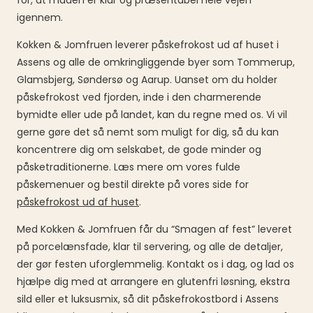
for, at maden er klar og præsentabel hele vejen
igennem.
Kokken & Jomfruen leverer påskefrokost ud af huset i
Assens og alle de omkringliggende byer som Tommerup,
Glamsbjerg, Søndersø og Aarup. Uanset om du holder
påskefrokost ved fjorden, inde i den charmerende
bymidte eller ude på landet, kan du regne med os. Vi vil
gerne gøre det så nemt som muligt for dig, så du kan
koncentrere dig om selskabet, de gode minder og
påsketraditionerne. Læs mere om vores fulde
påskemenuer og bestil direkte på vores side for
påskefrokost ud af huset
.
Med Kokken & Jomfruen får du “Smagen af fest” leveret
på porcelænsfade, klar til servering, og alle de detaljer,
der gør festen uforglemmelig. Kontakt os i dag, og lad os
hjælpe dig med at arrangere en glutenfri løsning, ekstra
sild eller et luksusmix, så dit påskefrokostbord i Assens