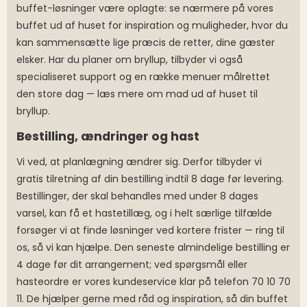
buffet-løsninger være oplagte: se nærmere på vores
buffet ud af huset for inspiration og muligheder, hvor du
kan sammensætte lige præcis de retter, dine gæster
elsker. Har du planer om bryllup, tilbyder vi også
specialiseret support og en række menuer målrettet
den store dag — læs mere om mad ud af huset til
bryllup.
Bestilling, ændringer og hast
Vi ved, at planlægning ændrer sig. Derfor tilbyder vi
gratis tilretning af din bestilling indtil 8 dage før levering.
Bestillinger, der skal behandles med under 8 dages
varsel, kan få et hastetillæg, og i helt særlige tilfælde
forsøger vi at finde løsninger ved kortere frister — ring til
os, så vi kan hjælpe. Den seneste almindelige bestilling er
4 dage før dit arrangement; ved spørgsmål eller
hasteordre er vores kundeservice klar på telefon 70 10 70
11. De hjælper gerne med råd og inspiration, så din buffet