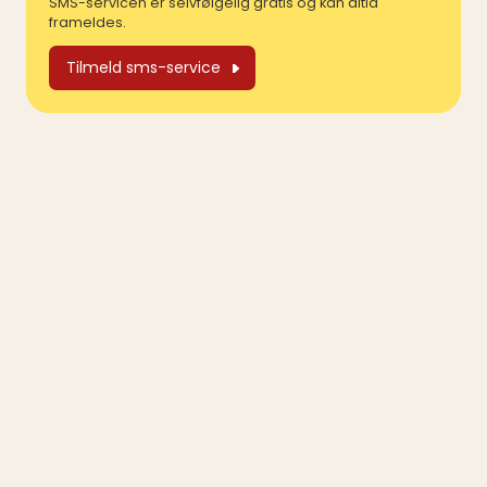
SMS-servicen er selvfølgelig gratis og kan altid
frameldes.
Tilmeld sms-service