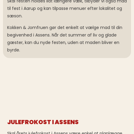
Skal festen holdes lidt længere væk, tilbyder vi også mad
til fest i Aarup og kan tilpasse menuer efter lokalitet og
sæson.
Kokken & Jomfruen gør det enkelt at vælge mad til din
begivenhed i Assens. Når det summer af liv og glade
gæster, kan du nyde festen, uden at maden bliver en
byrde.
JULEFROKOST I ASSENS
Skal årets julefrokost i Assens være enkel at planlægge