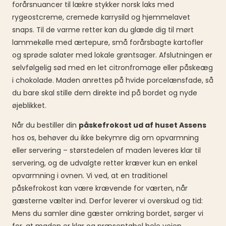
forårsnuancer til lækre stykker norsk laks med
rygeostcreme, cremede karrysild og hjemmelavet
snaps. Til de varme retter kan du glæde dig til mørt
lammekølle med ærtepure, små forårsbagte kartofler
og sprøde salater med lokale grøntsager. Afslutningen er
selvfølgelig sød med en let citronfromage eller påskeæg
i chokolade. Maden anrettes på hvide porcelænsfade, så
du bare skal stille dem direkte ind på bordet og nyde
øjeblikket.
Når du bestiller din
påskefrokost ud af huset Assens
hos os, behøver du ikke bekymre dig om opvarmning
eller servering – størstedelen af maden leveres klar til
servering, og de udvalgte retter kræver kun en enkel
opvarmning i ovnen. Vi ved, at en traditionel
påskefrokost kan være krævende for værten, når
gæsterne vælter ind. Derfor leverer vi overskud og tid:
Mens du samler dine gæster omkring bordet, sørger vi