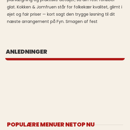
glat. Kokken & Jomfruen står for folkekær kvalitet, glimt i
øjet og fair priser — kort sagt den trygge løsning til dit
næste arrangement på Fyn. Smagen af fest
BUFFET UD AF HUSET
ANLEDNINGER
Se vores populære buffeter
POPULÆRE MENUER NETOP NU