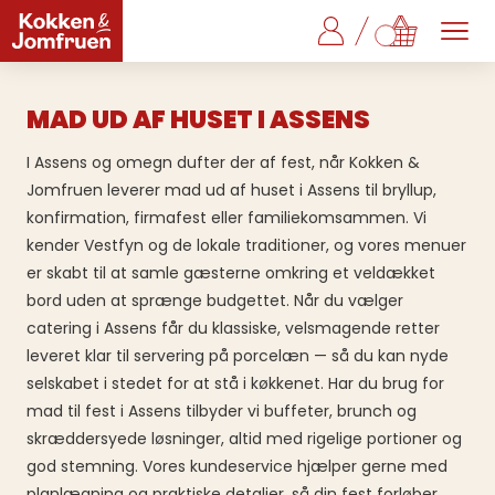
MAD UD AF HUSET I ASSENS
I Assens og omegn dufter der af fest, når Kokken &
Jomfruen leverer mad ud af huset i Assens til bryllup,
konfirmation, firmafest eller familiekomsammen. Vi
kender Vestfyn og de lokale traditioner, og vores menuer
er skabt til at samle gæsterne omkring et veldækket
bord uden at sprænge budgettet. Når du vælger
catering i Assens får du klassiske, velsmagende retter
leveret klar til servering på porcelæn — så du kan nyde
selskabet i stedet for at stå i køkkenet. Har du brug for
mad til fest i Assens tilbyder vi buffeter, brunch og
skræddersyede løsninger, altid med rigelige portioner og
god stemning. Vores kundeservice hjælper gerne med
planlægning og praktiske detaljer, så din fest forløber