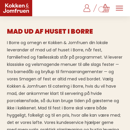
MAD UD AF HUSET I BORRE
I Borre og omegn er Kokken & Jomfruen din lokale
leverandør af mad ud af huset i Borre, når fest,
familiefred og fællesskab står på programmet. Vi leverer
klassiske og velsmagende menuer til alle slags fester —
fra barnedåb og bryllup til firmaarrangementer — og
vores Smagen af fest er altid med ved bordet. Vælg
Kokken & Jomfruen til catering i Borre, hvis du vil have
mad, der ankommer klart til servering på hvide
porcelænsfade, så du kan bruge tiden på gæsterne og
ikke i køkkenet. Mad til fest i Borre skal være både
hyggeligt, folkeligt og til en pris, hvor alle kan være med;
det er vores løfte. Vores kundeservice hjælper gerne
med menuvalg, praktisk planlægning og hurtig levering,