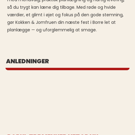
så du trygt kan læne dig tilbage. Med røde og hvide
værdier, et glimt i øjet og fokus på den gode stemning,
gør Kokken & Jomfruen din næste fest i Borre let at
planlægge — og uforglemmelig at smage.
BUFFET UD AF HUSET
ANLEDNINGER
Se vores populære buffeter