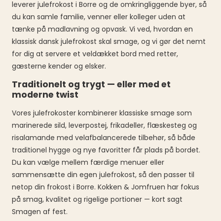
leverer julefrokost i Borre og de omkringliggende byer, så
du kan samle familie, venner eller kolleger uden at
tænke på madlavning og opvask. Vi ved, hvordan en
klassisk dansk julefrokost skal smage, og vi gør det nemt
for dig at servere et veldækket bord med retter,
gæsterne kender og elsker.
Traditionelt og trygt — eller med et
moderne twist
Vores julefrokoster kombinerer klassiske smage som
marinerede sild, leverpostej, frikadeller, flæskesteg og
risalamande med velafbalancerede tilbehør, så både
traditionel hygge og nye favoritter får plads på bordet.
Du kan vælge mellem færdige menuer eller
sammensætte din egen julefrokost, så den passer til
netop din frokost i Borre. Kokken & Jomfruen har fokus
på smag, kvalitet og rigelige portioner — kort sagt
Smagen af fest.