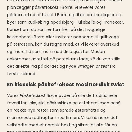
Hos Kokken & Jomfruen er vi med på hele rejsen, når du
planlægger påskefrokost i Borre. Vi leverer vores
påskemad ud af huset i Borre og til de omkringliggende
byer som Rudkøbing, Spodsbjerg, Tullebølle og Tranekær.
Uanset om du samler familien på det hyggelige
køkkenbord i Borre eller inviterer naboerne til grillhygge
på terrassen, kan du regne med, at vi leverer overskud
og mere tid sammen med dine gæster. Maden
ankommer anrettet på porcelænsfade, så du kan stille
det direkte ind på bordet og nyde
Smagen af fest
fra
første sekund.
En klassisk påskefrokost med nordisk twist
Vores
Påskefrokost Borre
byder på alle de traditionelle
favoritter: laks, sild, påskeskinke og ostebord, men også
en række nye retter som sprøde østershatte og
marinerede rodfrugter med timian. Vi kombinerer det
velkendte med et nordisk twist og sikrer, at alle får en