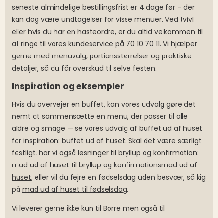
seneste almindelige bestillingsfrist er 4 dage før – der
kan dog være undtagelser for visse menuer. Ved tvivl
eller hvis du har en hasteordre, er du altid velkommen til
at ringe til vores kundeservice på 70 10 70 11. Vi hjælper
gerne med menuvalg, portionsstørrelser og praktiske
detaljer, så du får overskud til selve festen.
Inspiration og eksempler
Hvis du overvejer en buffet, kan vores udvalg gøre det
nemt at sammensætte en menu, der passer til alle
aldre og smage — se vores udvalg af buffet ud af huset
for inspiration:
buffet ud af huset
. Skal det være særligt
festligt, har vi også løsninger til bryllup og konfirmation:
mad ud af huset til bryllup
og
konfirmationsmad ud af
huset
, eller vil du fejre en fødselsdag uden besvær, så kig
på
mad ud af huset til fødselsdag
.
Vi leverer gerne ikke kun til Borre men også til