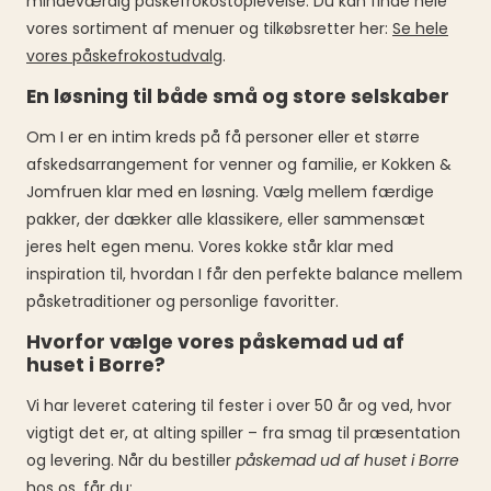
mindeværdig påskefrokostoplevelse. Du kan finde hele
vores sortiment af menuer og tilkøbsretter her:
Se hele
vores påskefrokostudvalg
.
En løsning til både små og store selskaber
Om I er en intim kreds på få personer eller et større
afskedsarrangement for venner og familie, er Kokken &
Jomfruen klar med en løsning. Vælg mellem færdige
pakker, der dækker alle klassikere, eller sammensæt
jeres helt egen menu. Vores kokke står klar med
inspiration til, hvordan I får den perfekte balance mellem
påsketraditioner og personlige favoritter.
Hvorfor vælge vores påskemad ud af
huset i Borre?
Vi har leveret catering til fester i over 50 år og ved, hvor
vigtigt det er, at alting spiller – fra smag til præsentation
og levering. Når du bestiller
påskemad ud af huset i Borre
hos os, får du: