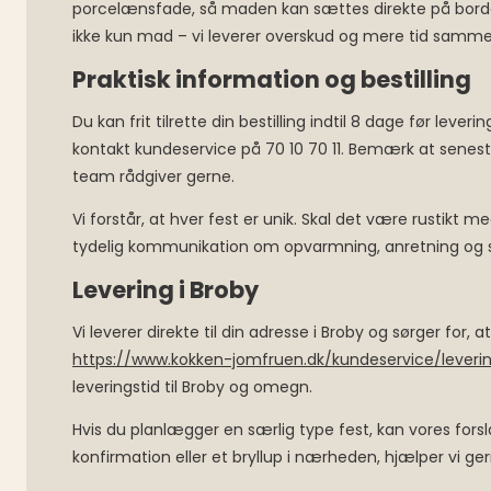
porcelænsfade, så maden kan sættes direkte på bordet 
ikke kun mad – vi leverer overskud og mere tid samme
Praktisk information og bestilling
Du kan frit tilrette din bestilling indtil 8 dage før lev
kontakt kundeservice på 70 10 70 11. Bemærk at seneste 
team rådgiver gerne.
Vi forstår, at hver fest er unik. Skal det være rustikt
tydelig kommunikation om opvarmning, anretning og ser
Levering i Broby
Vi leverer direkte til din adresse i Broby og sørger f
https://www.kokken-jomfruen.dk/kundeservice/leveri
leveringstid til Broby og omegn.
Hvis du planlægger en særlig type fest, kan vores fors
konfirmation eller et bryllup i nærheden, hjælper vi