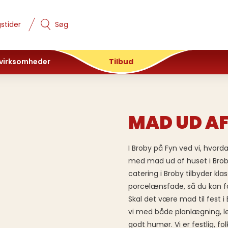
stider
Søg
 virksomheder
Tilbud
MAD UD AF
I Broby på Fyn ved vi, hvord
med mad ud af huset i Brob
catering i Broby tilbyder kla
porcelænsfade, så du kan f
Skal det være mad til fest i
vi med både planlægning, le
godt humør. Vi er festlig, f