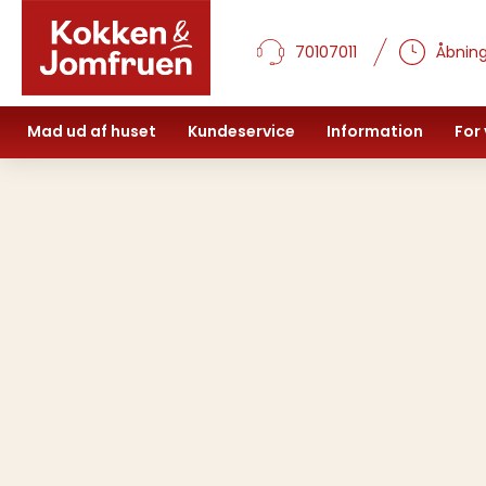
70107011
Åbning
Mad ud af huset
Kundeservice
Information
For