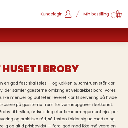
Kundelogin
Min bestilling
 HUSET I BROBY
an en god fest skal føles — og Kokken & Jomfruen står klar
y, der samler gæsterne omkring et veldækket bord. Vores
ssiske menuer og buffeter, leveret klar til servering på hvide
okusere på gæsterne frem for varmeopgaver i køkkenet.
 Broby til bryllup, fødselsdag eller firmaarrangement hjælper
vering og praktiske råd, så festen folder sig ud med ro og
olkelig og altid prisbevidst — fordi god mad ikke må være en