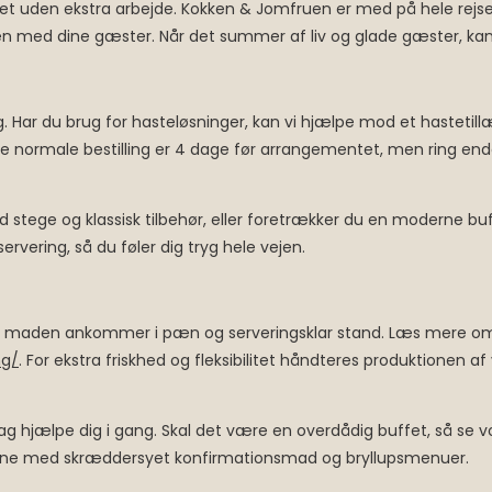
uden ekstra arbejde. Kokken & Jomfruen er med på hele rejsen, nå
n med dine gæster. Når det summer af liv og glade gæster, kan
ering. Har du brug for hasteløsninger, kan vi hjælpe mod et hastetil
normale bestilling er 4 dage før arrangementet, men ring endelig
 med stege og klassisk tilbehør, eller foretrækker du en moderne 
vering, så du føler dig tryg hele vejen.
or, at maden ankommer i pæn og serveringsklar stand. Læs mere o
ng/
. For ekstra friskhed og fleksibilitet håndteres produktionen 
lag hjælpe dig i gang. Skal det være en overdådig buffet, så se v
 gerne med skræddersyet konfirmationsmad og bryllupsmenuer.