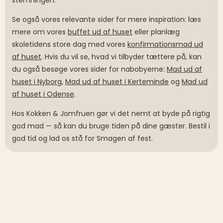
stemningen.
Se også vores relevante sider for mere inspiration: læs
mere om vores
buffet ud af huset
eller planlæg
skoletidens store dag med vores
konfirmationsmad ud
af huset
. Hvis du vil se, hvad vi tilbyder tættere på, kan
du også besøge vores sider for nabobyerne:
Mad ud af
huset i Nyborg
,
Mad ud af huset i Kerteminde
og
Mad ud
af huset i Odense
.
Hos Kokken & Jomfruen gør vi det nemt at byde på rigtig
god mad — så kan du bruge tiden på dine gæster. Bestil i
god tid og lad os stå for Smagen af fest.