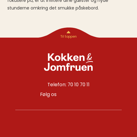
fokusere på, er at invitere dine gæster og nyde
stunderne omkring det smukke påskebord.
Telefon: 70 10 70 11
Følg os