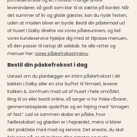
porcelænsfade og er, modsat mange andre
leverandører, så godt som klar til at sætte på bordet. Når
det summer af liv og glade gæster, kan du nyde festen,
uden at maden bliver en byrde. Bestil din
påskemad ud
af huset i Dalby
direkte via vores påskeunivers, og lad
vores kundeservice hjælpe dig med at tilpasse menuen,
så den passer til netop dit selskab. Se alle retter og
menuer her:
vores påskefrokostmenu
.
Bestil din påskefrokost i dag
Uanset om du planlægger en intim påskefrokost i dit
køkken i Dalby eller en stor buffet til firmaet, leverer
Kokken & Jomfruen mad ud af huset i hele området.
Ring til os eller bestil online, så sørger vi for friske råvarer,
gennemarbejdede opskrifter og en fejring med “Smagen
af fest”. Lad os sammen skabe en påske, hvor
fællesskabet og glæden er i højsædet, mens vi klarer
det praktiske med mad og service. Det eneste, du skal