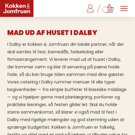
MAD UD AF HUSET I DALBY
I Dalby er Kokken & Jomfruen din lokale partner, når der
skal samles til fest, barnedåb, fødselsdag eller
firmaarrangement. Vi leverer mad ud af huset i Dalby,
der kommer varm og klar til servering på pæne hvide
fade, så du kan bruge tiden sammen med dine gæster.
Vores catering i Dalby rummer menuer til alle typer
begivenheder — fra simple buffeter til klassiske middage
— og vi hjælper gerne med planlægning, portioner og
praktiske løsninger, så festen glider let. Skal du holde
større sammenkomst, så klarer vi også mad til fest i
Dalby med rigelige mængder og god stemning uden at
sprænge budgettet. Kokken & Jomfruen er folkelig,
festlig og altid med et smil på læben; vi tilbyder value for