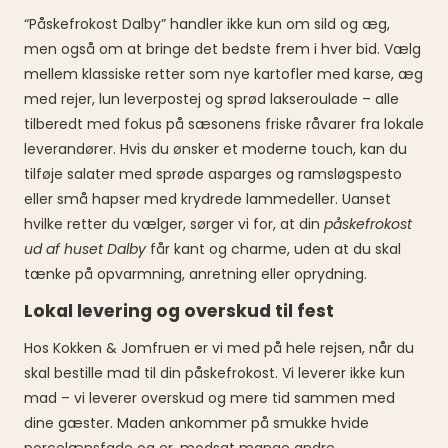
“Påskefrokost Dalby” handler ikke kun om sild og æg,
men også om at bringe det bedste frem i hver bid. Vælg
mellem klassiske retter som nye kartofler med karse, æg
med rejer, lun leverpostej og sprød lakseroulade – alle
tilberedt med fokus på sæsonens friske råvarer fra lokale
leverandører. Hvis du ønsker et moderne touch, kan du
tilføje salater med sprøde asparges og ramsløgspesto
eller små hapser med krydrede lammedeller. Uanset
hvilke retter du vælger, sørger vi for, at din
påskefrokost
ud af huset Dalby
får kant og charme, uden at du skal
tænke på opvarmning, anretning eller oprydning.
Lokal levering og overskud til fest
Hos Kokken & Jomfruen er vi med på hele rejsen, når du
skal bestille mad til din påskefrokost. Vi leverer ikke kun
mad – vi leverer overskud og mere tid sammen med
dine gæster. Maden ankommer på smukke hvide