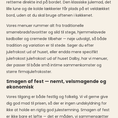
retterne direkte ind på bordet. Den klassiske julemad, det
lille lune og de kolde lækkerier får plads på et veldækket
bord, uden at du skal bruge aftenen i køkkenet.
Vores menuer rummer alt fra traditionelle
smørrebrødsfavoritter og sild til stege, hjemmelavede
kødboller og cremede tilbehør — nøje udvalgt, så både
tradition og variation er til stede. Søger du efter
julefrokost ud af huset, eller endda mere specifikt
julefrokost julefrokost ud af huset Dalby, har vi menuer,
der passer til både små intime sammenkomster og
større firmajulefrokoster.
Smagen af fest — nemt, velsmagende og
økonomisk
Vores tilgang er både festlig og folkelig. Vi vil gerne give
dig god mad til prisen, så der er ingen undskyldning for
ikke at holde en rigtig god julestemning. Smagen af fest
er ikke bare et løfte — det er måden, vi sammensætter