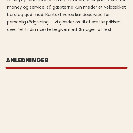
money og service, så gæsterne kun møder et veldækket
bord og god mad. Kontakt vores kundeservice for
personlig rådgivning — vi glæder os til at sætte prikken
over i’et til din næste begivenhed. Smagen af fest.
BUFFET UD AF HUSET
ANLEDNINGER
Se vores populære buffeter