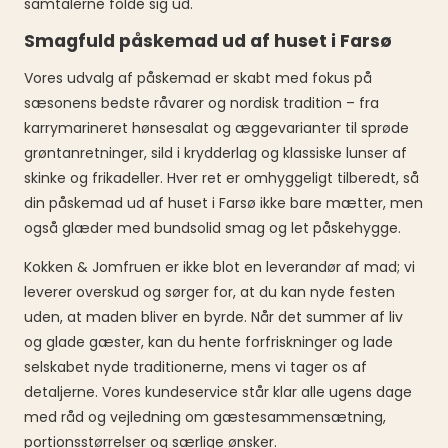
samtalerne folde sig ud.
Smagfuld påskemad ud af huset i Farsø
Vores udvalg af påskemad er skabt med fokus på
sæsonens bedste råvarer og nordisk tradition – fra
karrymarineret hønsesalat og æggevarianter til sprøde
grøntanretninger, sild i krydderlag og klassiske lunser af
skinke og frikadeller. Hver ret er omhyggeligt tilberedt, så
din påskemad ud af huset i Farsø ikke bare mætter, men
også glæder med bundsolid smag og let påskehygge.
Kokken & Jomfruen er ikke blot en leverandør af mad; vi
leverer overskud og sørger for, at du kan nyde festen
uden, at maden bliver en byrde. Når det summer af liv
og glade gæster, kan du hente forfriskninger og lade
selskabet nyde traditionerne, mens vi tager os af
detaljerne. Vores kundeservice står klar alle ugens dage
med råd og vejledning om gæstesammensætning,
portionsstørrelser og særlige ønsker.