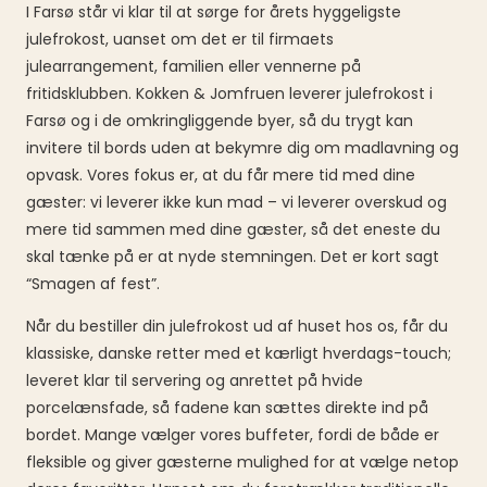
I Farsø står vi klar til at sørge for årets hyggeligste
julefrokost, uanset om det er til firmaets
julearrangement, familien eller vennerne på
fritidsklubben. Kokken & Jomfruen leverer julefrokost i
Farsø og i de omkringliggende byer, så du trygt kan
invitere til bords uden at bekymre dig om madlavning og
opvask. Vores fokus er, at du får mere tid med dine
gæster: vi leverer ikke kun mad – vi leverer overskud og
mere tid sammen med dine gæster, så det eneste du
skal tænke på er at nyde stemningen. Det er kort sagt
“Smagen af fest”.
Når du bestiller din julefrokost ud af huset hos os, får du
klassiske, danske retter med et kærligt hverdags-touch;
leveret klar til servering og anrettet på hvide
porcelænsfade, så fadene kan sættes direkte ind på
bordet. Mange vælger vores buffeter, fordi de både er
fleksible og giver gæsterne mulighed for at vælge netop