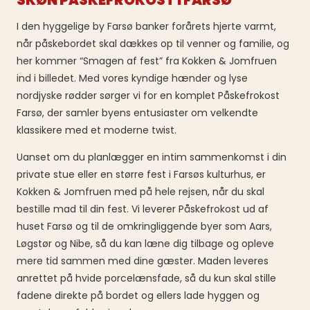
SKØN PÅSKEFROKOST I FARSØ
I den hyggelige by Farsø banker forårets hjerte varmt,
når påskebordet skal dækkes op til venner og familie, og
her kommer “Smagen af fest” fra Kokken & Jomfruen
ind i billedet. Med vores kyndige hænder og lyse
nordjyske rødder sørger vi for en komplet Påskefrokost
Farsø, der samler byens entusiaster om velkendte
klassikere med et moderne twist.
Uanset om du planlægger en intim sammenkomst i din
private stue eller en større fest i Farsøs kulturhus, er
Kokken & Jomfruen med på hele rejsen, når du skal
bestille mad til din fest. Vi leverer Påskefrokost ud af
huset Farsø og til de omkringliggende byer som Aars,
Løgstør og Nibe, så du kan læne dig tilbage og opleve
mere tid sammen med dine gæster. Maden leveres
anrettet på hvide porcelænsfade, så du kun skal stille
fadene direkte på bordet og ellers lade hyggen og