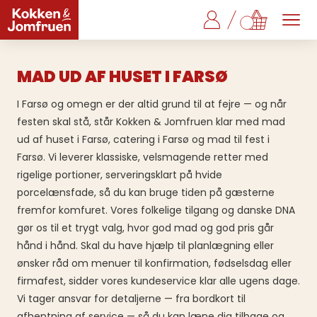
MAD UD AF HUSET I FARSØ
I Farsø og omegn er der altid grund til at fejre — og når
festen skal stå, står Kokken & Jomfruen klar med mad
ud af huset i Farsø, catering i Farsø og mad til fest i
Farsø. Vi leverer klassiske, velsmagende retter med
rigelige portioner, serveringsklart på hvide
porcelænsfade, så du kan bruge tiden på gæsterne
fremfor komfuret. Vores folkelige tilgang og danske DNA
gør os til et trygt valg, hvor god mad og god pris går
hånd i hånd. Skal du have hjælp til planlægning eller
ønsker råd om menuer til konfirmation, fødselsdag eller
firmafest, sidder vores kundeservice klar alle ugens dage.
Vi tager ansvar for detaljerne — fra bordkort til
afhentning af service — så du kan læne dig tilbage og