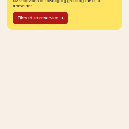
SMS-servicen er selvfølgelig gratis og kan altid
frameldes.
Tilmeld sms-service