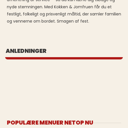
nyde stemningen. Med Kokken & Jomfruen får du et
festligt, folkeligt og prisvenligt måltid, der samler familien
og vennerne om bordet. Smagen af fest.
BUFFET UD AF HUSET
ANLEDNINGER
Se vores populære buffeter
POPULÆRE MENUER NETOP NU