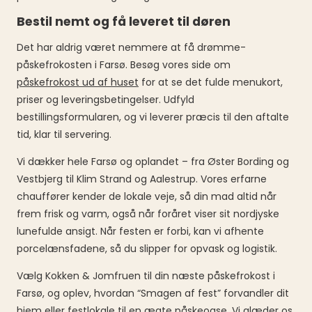
Bestil nemt og få leveret til døren
Det har aldrig været nemmere at få drømme-
påskefrokosten i Farsø. Besøg vores side om
påskefrokost ud af huset
for at se det fulde menukort,
priser og leveringsbetingelser. Udfyld
bestillingsformularen, og vi leverer præcis til den aftalte
tid, klar til servering.
Vi dækker hele Farsø og oplandet – fra Øster Bording og
Vestbjerg til Klim Strand og Aalestrup. Vores erfarne
chauffører kender de lokale veje, så din mad altid når
frem frisk og varm, også når foråret viser sit nordjyske
lunefulde ansigt. Når festen er forbi, kan vi afhente
porcelænsfadene, så du slipper for opvask og logistik.
Vælg Kokken & Jomfruen til din næste påskefrokost i
Farsø, og oplev, hvordan “Smagen af fest” forvandler dit
hjem eller festlokale til en ægte påskeoase. Vi glæder os