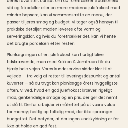
deres favoritter. Uanset om du foretrækker traditionelle
sild og frikadeller eller en mere moderne julefrokost med
mindre hapsere, kan vi sammensætte en menu, der
passer til jeres smag og budget. Vi tager også hensyn til
praktiske detaljer: maden leveres ofte varm og
serveringsklar, og hvis du foretrækker det, kan vi hente
det brugte porcelæn efter festen.
Planlægningen af en julefrokost kan hurtigt blive
tidskrævende, men med Kokken & Jomfruen får du
hjælp hele vejen. Vores kundeservice sidder klar til at
vejlede — fra valg af retter til leveringstidspunkt og antal
kuverter — så du trygt kan planlægge årets hyggeligste
aften. Vi ved, hvad en god julefrokost kræver: rigeligt
mad, genkendelige smage og en pris, der gør det nemt
at slå til. Derfor arbejder vi målrettet på at være value
for money; festlig og folkelig mad, der ikke sprænger
budgettet. Det betyder, at der ingen undskyldning er for
ikke at holde en god fest.