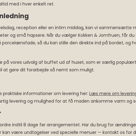
id med i hver enkelt ret.
 anledning
lsdag, reception eller en intim middag, kan vi sammensætte men
uffeter og små hapsere. Når du vælger Kokken & Jomfruen, får du
rcelænsfade, så du kan stille den direkte ind på bordet, og hv
 på vores udvalg af buffet ud af huset, som er særlig populært t
 til at gøre dit forarbejde så nemt som muligt.
nde praktiske informationer om levering her:
Læs mere om leverin
 hurtig levering og mulighed for at få maden ankomme varm og se
r
 din ordre indtil 8 dage før arrangementet. Har du brug for ændrin
r kan være undtagelser ved specielle menuer — kontakt os for deta