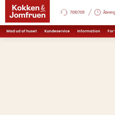
70107011
Åbning
Mad ud af huset
Kundeservice
Information
For