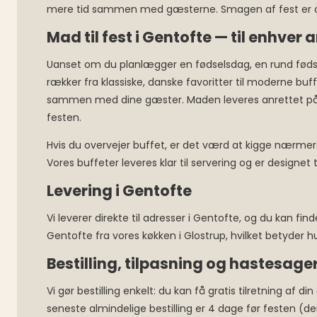
mere tid sammen med gæsterne. Smagen af fest er alt
Mad til fest i Gentofte — til enhver
Uanset om du planlægger en fødselsdag, en rund fødse
rækker fra klassiske, danske favoritter til moderne b
sammen med dine gæster. Maden leveres anrettet på po
festen.
Hvis du overvejer buffet, er det værd at kigge nærmere
Vores buffeter leveres klar til servering og er designet
Levering i Gentofte
Vi leverer direkte til adresser i Gentofte, og du kan fi
Gentofte fra vores køkken i Glostrup, hvilket betyder
Bestilling, tilpasning og hastesage
Vi gør bestilling enkelt: du kan få gratis tilretning af
seneste almindelige bestilling er 4 dage før festen (de