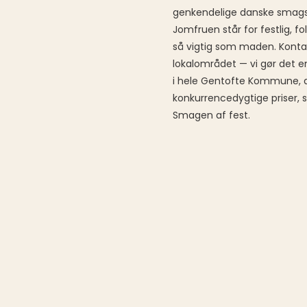
genkendelige danske smagsop
Jomfruen står for festlig, f
så vigtig som maden. Kontakt
lokalområdet — vi gør det en
i hele Gentofte Kommune, af
konkurrencedygtige priser, 
Smagen af fest.