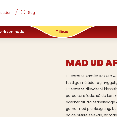
stider
Søg
 virksomheder
Tilbud
MAD UD AF
I Gentofte samler Kokken &
festlige måltider og hygge
i Gentofte tilbyder vi klassi
porcelænsfade, så du kan k
dækker alt fra fødselsdage o
gerne med planlægning, bordk
holde større selskab, er mad 