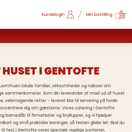
Kundelogin
Min bestilling
 HUSET I GENTOFTE
 Jomfruen lokale familier, virksomheder og naboer om
lige sammenkomster. Som din leverandør af mad ud af huset
ske, velsmagende retter – leveret klar til servering på hvide
oncentrere dig om gæsterne. Vores catering i Gentofte
g barnedåb til firmafester og bryllupper, og vi hjælper
ort og små praktiske løsninger, så festen glider let. Skal du
til fest i Gentofte vores speciale: rigelige portioner,