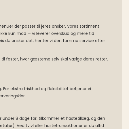
uer der passer til jeres ønsker. Vores sortiment
 ikke kun mad — vi leverer overskud og mere tid
is du ønsker det, henter vi den tomme service efter
il fester, hvor gæsterne selv skal vælge deres retter.
g
. For ekstra friskhed og fleksibilitet betjener vi
rveringsklar.
ger under 8 dage før, tilkommer et hastetillæg, og den
ljer). Ved tvivl eller hastetransaktioner er du altid