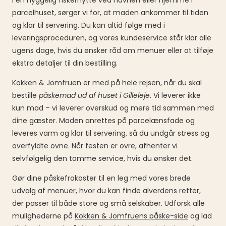
i en hyggelig fiskerhytte ved havnen eller hjemme i
parcelhuset, sørger vi for, at maden ankommer til tiden
og klar til servering. Du kan altid følge med i
leveringsproceduren, og vores kundeservice står klar alle
ugens dage, hvis du ønsker råd om menuer eller at tilføje
ekstra detaljer til din bestilling.
Kokken & Jomfruen er med på hele rejsen, når du skal
bestille
påskemad ud af huset i Gilleleje
. Vi leverer ikke
kun mad – vi leverer overskud og mere tid sammen med
dine gæster. Maden anrettes på porcelænsfade og
leveres varm og klar til servering, så du undgår stress og
overfyldte ovne. Når festen er ovre, afhenter vi
selvfølgelig den tomme service, hvis du ønsker det.
Gør dine påskefrokoster til en leg med vores brede
udvalg af menuer, hvor du kan finde alverdens retter,
der passer til både store og små selskaber. Udforsk alle
mulighederne på
Kokken & Jomfruens påske-side
og lad