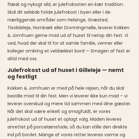
flæsk og nykogt sild, er julefrokosten en kær tradition.
Skal dit selskab holde julefrokost i byen eller i de
nærliggende områder som Helsinge, Græsted,
Tisvildeleje, Hornbæk eller Dronningmølle, leverer Kokken
& Jomfruen gerne mad ud af huset til netop din fest. Vi
ved, hvad der skal til for at samle familie, venner eller
kolleger omkring et veldækket bord — Smagen af fest er
altid med oss.
Julefrokost ud af huset i Gilleleje — nemt
og festligt
Kokken & Jomfruen er med på hele rejsen, når du skal
bestille mad til din fest. Men vi leverer ikke kun mad – vi
leverer overskud og mere tid sammen med dine gæster.
Når det skal være enkelt og smagfuldt, er vores
julefrokost ud af huset et oplagt valg. Maden leveres
anrettet på porcelænsfade, så du kan stille den direkte
ind på bordet. Mange af vores retter leveres varme og