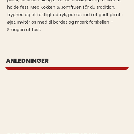
holde fest. Med Kokken & Jomfruen får du tradition,
tryghed og et festligt udtryk, pakket ind i et godt glimt i
øjet. Invitér os med til bordet og mærk forskellen –
Smagen af fest.
BUFFET UD AF HUSET
ANLEDNINGER
Se vores populære buffeter