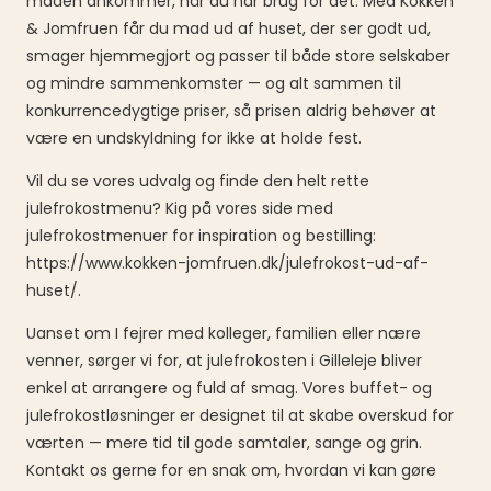
maden ankommer, når du har brug for det. Med Kokken
& Jomfruen får du mad ud af huset, der ser godt ud,
smager hjemmegjort og passer til både store selskaber
og mindre sammenkomster — og alt sammen til
konkurrencedygtige priser, så prisen aldrig behøver at
være en undskyldning for ikke at holde fest.
Vil du se vores udvalg og finde den helt rette
julefrokostmenu? Kig på vores side med
julefrokostmenuer for inspiration og bestilling:
https://www.kokken-jomfruen.dk/julefrokost-ud-af-
huset/.
Uanset om I fejrer med kolleger, familien eller nære
venner, sørger vi for, at julefrokosten i Gilleleje bliver
enkel at arrangere og fuld af smag. Vores buffet- og
julefrokostløsninger er designet til at skabe overskud for
værten — mere tid til gode samtaler, sange og grin.
Kontakt os gerne for en snak om, hvordan vi kan gøre