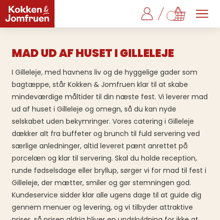
MAD UD AF HUSET I GILLELEJE
I Gilleleje, med havnens liv og de hyggelige gader som
bagtæppe, står Kokken & Jomfruen klar til at skabe
mindeværdige måltider til din næste fest. Vi leverer mad
ud af huset i Gilleleje og omegn, så du kan nyde
selskabet uden bekymringer. Vores catering i Gilleleje
dækker alt fra buffeter og brunch til fuld servering ved
særlige anledninger, altid leveret pænt anrettet på
porcelæn og klar til servering. Skal du holde reception,
runde fødselsdage eller bryllup, sørger vi for mad til fest i
Gilleleje, der mætter, smiler og gør stemningen god.
Kundeservice sidder klar alle ugens dage til at guide dig
gennem menuer og levering, og vi tilbyder attraktive
priser, så prisen aldrig bliver en undskyldning for ikke at