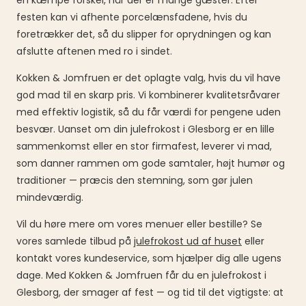
en kæmpe forskel, når der er mange gæster. Efter
festen kan vi afhente porcelænsfadene, hvis du
foretrækker det, så du slipper for oprydningen og kan
afslutte aftenen med ro i sindet.
Kokken & Jomfruen er det oplagte valg, hvis du vil have
god mad til en skarp pris. Vi kombinerer kvalitetsråvarer
med effektiv logistik, så du får værdi for pengene uden
besvær. Uanset om din julefrokost i Glesborg er en lille
sammenkomst eller en stor firmafest, leverer vi mad,
som danner rammen om gode samtaler, højt humør og
traditioner — præcis den stemning, som gør julen
mindeværdig.
Vil du høre mere om vores menuer eller bestille? Se
vores samlede tilbud på
julefrokost ud af huset
eller
kontakt vores kundeservice, som hjælper dig alle ugens
dage. Med Kokken & Jomfruen får du en julefrokost i
Glesborg, der smager af fest — og tid til det vigtigste: at