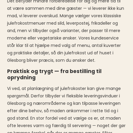
Det betyder mindre forberedelse for dig og mere tid til
at være sammen med dine gæster — vi leverer ikke kun
mad, vi leverer overskud. Mange vælger vores klassiske
julefrokostmenuer med sild, leverpostej, frikadeller og
and, men vi tilbyder også varianter, der passer til mere
moderne eller vegetariske ønsker. Vores kundeservice
står klar til at hjælpe med valg af menu, antal kuverter
og praktiske detaljer, så din julefrokost ud af huset i
Glesborg bliver præcis, som du ønsker det.
Praktisk og trygt — fra bestilling til
oprydning
Vi ved, at planlægning af julefrokoster kan give mange
spørgsmål. Derfor tilbyder vi fleksible leveringsvinduer i
Glesborg og nærområderne og kan tilpasse leveringen
efter dine behov, så maden ankommer i rette tid og i
god stand. En stor fordel ved at vælge os er, at maden
ofte leveres varm og færdig til servering — noget der gør