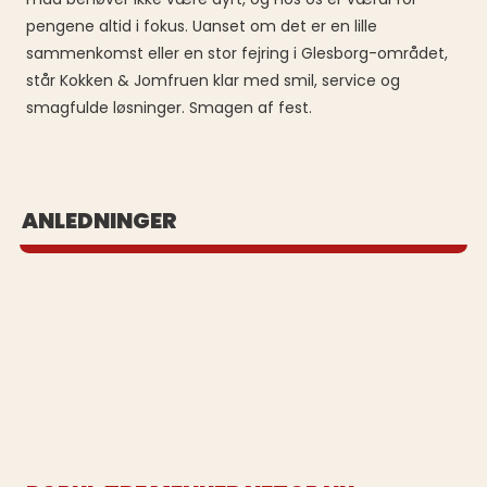
pengene altid i fokus. Uanset om det er en lille
sammenkomst eller en stor fejring i Glesborg-området,
står Kokken & Jomfruen klar med smil, service og
smagfulde løsninger. Smagen af fest.
BUFFET UD AF HUSET
ANLEDNINGER
Se vores populære buffeter