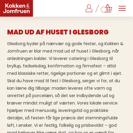
MAD UD AF HUSET I GLESBORG
Glesborg byder på nærvær og gode fester, og Kokken &
Jomfruen er klar med mad ud af huset i Glesborg, når
anledningen kalder. Vi leverer catering i Glesborg til
bryllup, fødselsdag, konfirmation og firmafest – altid
med klassiske retter, rigelige portioner og et glimt i øjet.
Skal du have mad til fest i Glesborg, sørger vi for, at du
kan læne dig tilbage: maden leveres ofte varm og
anrettet på porcelæn, så det ser indbydende ud og
kræver mindst muligt af værten. Vores lokale service
hjælper med menuvalg, leveringstid og praktiske
detaljer, så festen får lige præcis det stemningsfulde
løft, I ønsker. Vi er festlig, folkelig og prisbevidst – god
mad behøver ikke være dyrt, og hos os er værdi for