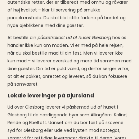
autentiske retter, der er tilberedt med omhu og råvarer
af høj kvalitet – klar til servering på smukke
porcelænsfade. Du skal blot stille fadene på bordet og
nyde øjeblikkene med dine gæster.
At bestille din
påskefrokost ud af huset Glesborg
hos os
handler ikke kun om maden. Vi er med på hele rejsen,
når du skal bestille mad til din fest. Men vi leverer ikke
kun mad – vi leverer overskud og mere tid sammen med
dine gæster. Din tid er guld værd, og derfor sørger vi for,
at alt er pakket, anrettet og leveret, så du kan fokusere
på samværet.
Lokale leveringer på Djursland
Ud over Glesborg leverer vi påskemad ud af huset i
Glesborg til de nærliggende byer som Allingåbro, Kolind,
Rønde og Ebeltoft. Uanset om du bor tæt på skovene
syd for Glesborg eller ude ved kysten mod Kattegat,
sørger vi for rettidige leverancer direkte til døren. Vores