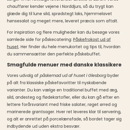
chauffører kender vejene i Norddjurs, så du trygt kan
glæde dig til lune sild, sprødstegt laks, hjemmelavet
hønsesalat og meget mere, leveret præcis som aftalt.
For inspiration og flere muligheder kan du besøge vores
samlede side for påskecatering:
Påskefrokost ud af
huset
. Her finder du hele menukortet og tips til, hvordan
du sammensætter den perfekte påskebuffet.
Smagfulde menuer med danske klassikere
Vores udvalg af
påskemad ud af huset i Glesborg
byder
på alt fra klassiske påskefavoritter til nyskabende
varianter. Du kan vælge en traditionel buffet med æg,
sild, andesteg og flødekartofler, eller du kan gå efter en
lettere forårsvariant med friske salater, røget ørred og
marinerede grøntsager. Hver ret leveres klar til servering,
og alt er anrettet på porcelænsfade, så bordet tager sig
indbydende ud uden ekstra besvær.