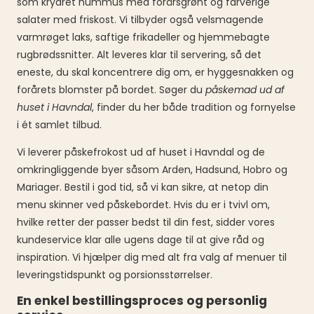
som krydret hummus med forårsgrønt og farverige
salater med friskost. Vi tilbyder også velsmagende
varmrøget laks, saftige frikadeller og hjemmebagte
rugbrødssnitter. Alt leveres klar til servering, så det
eneste, du skal koncentrere dig om, er hyggesnakken og
forårets blomster på bordet. Søger du
påskemad ud af
huset i Havndal
, finder du her både tradition og fornyelse
i ét samlet tilbud.
Vi leverer påskefrokost ud af huset i Havndal og de
omkringliggende byer såsom Arden, Hadsund, Hobro og
Mariager. Bestil i god tid, så vi kan sikre, at netop din
menu skinner ved påskebordet. Hvis du er i tvivl om,
hvilke retter der passer bedst til din fest, sidder vores
kundeservice klar alle ugens dage til at give råd og
inspiration. Vi hjælper dig med alt fra valg af menuer til
leveringstidspunkt og porsionsstørrelser.
En enkel bestillingsproces og personlig