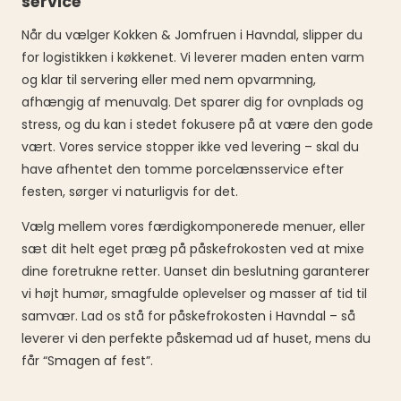
service
Når du vælger Kokken & Jomfruen i Havndal, slipper du
for logistikken i køkkenet. Vi leverer maden enten varm
og klar til servering eller med nem opvarmning,
afhængig af menuvalg. Det sparer dig for ovnplads og
stress, og du kan i stedet fokusere på at være den gode
vært. Vores service stopper ikke ved levering – skal du
have afhentet den tomme porcelænsservice efter
festen, sørger vi naturligvis for det.
Vælg mellem vores færdigkomponerede menuer, eller
sæt dit helt eget præg på påskefrokosten ved at mixe
dine foretrukne retter. Uanset din beslutning garanterer
vi højt humør, smagfulde oplevelser og masser af tid til
samvær. Lad os stå for påskefrokosten i Havndal – så
leverer vi den perfekte påskemad ud af huset, mens du
får “Smagen af fest”.