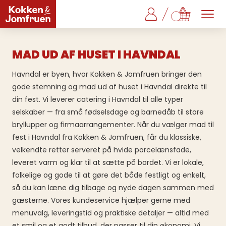
MAD UD AF HUSET I HAVNDAL
Havndal er byen, hvor Kokken & Jomfruen bringer den
gode stemning og mad ud af huset i Havndal direkte til
din fest. Vi leverer catering i Havndal til alle typer
selskaber — fra små fødselsdage og barnedåb til store
bryllupper og firmaarrangementer. Når du vælger mad til
fest i Havndal fra Kokken & Jomfruen, får du klassiske,
velkendte retter serveret på hvide porcelænsfade,
leveret varm og klar til at sætte på bordet. Vi er lokale,
folkelige og gode til at gøre det både festligt og enkelt,
så du kan læne dig tilbage og nyde dagen sammen med
gæsterne. Vores kundeservice hjælper gerne med
menuvalg, leveringstid og praktiske detaljer — altid med
et smil og et godt tilbud, der passer til din økonomi. Vi