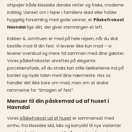
afspejler både klassiske danske retter og friske, moderne
indslag. Uanset om I fejrer i familiens skød eller holder
hyggelig forsamling med gode venner, er
Påskefrokost
Havndal
lige dét, der giver stemningen et løft.
Kokken & Jomfruen er med på hele rejsen, når du skal
bestille mad til din fest. Vi leverer ikke kun mad – vi
leverer overskud og mere tid sammen med dine gæster.
Vores påskefrokoster anrettes på elegante
porcelænsfade, så du straks kan stille lækkerierne ind på
bordet og nyde tiden med dine nærmeste. Hos os
handler det ikke bare om mad, men om at skabe
rammerne for “Smagen af fest”.
Menuer til din påskemad ud af huset i
Havndal
Vores
påskefrokost ud af huset
er sammensat med
omhu. Fra klassiske sild, laks og karrysild til nye varianter