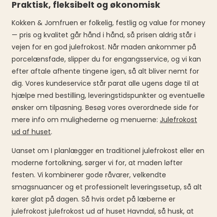
Praktisk, fleksibelt og økonomisk
Kokken & Jomfruen er folkelig, festlig og value for money
— pris og kvalitet går hånd i hånd, så prisen aldrig står i
vejen for en god julefrokost. Når maden ankommer på
porcelænsfade, slipper du for engangsservice, og vi kan
efter aftale afhente tingene igen, så alt bliver nemt for
dig. Vores kundeservice står parat alle ugens dage til at
hjælpe med bestilling, leveringstidspunkter og eventuelle
ønsker om tilpasning. Besøg vores overordnede side for
mere info om mulighederne og menuerne:
Julefrokost
ud af huset
.
Uanset om I planlægger en traditionel julefrokost eller en
moderne fortolkning, sørger vi for, at maden løfter
festen. Vi kombinerer gode råvarer, velkendte
smagsnuancer og et professionelt leveringssetup, så alt
kører glat på dagen. Så hvis ordet på læberne er
julefrokost julefrokost ud af huset Havndal, så husk, at