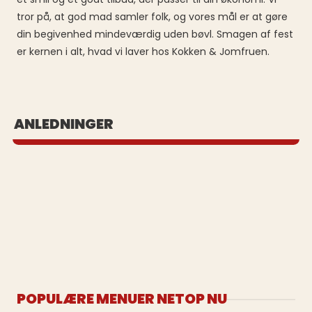
tror på, at god mad samler folk, og vores mål er at gøre
din begivenhed mindeværdig uden bøvl. Smagen af fest
er kernen i alt, hvad vi laver hos Kokken & Jomfruen.
BUFFET UD AF HUSET
ANLEDNINGER
Se vores populære buffeter
POPULÆRE MENUER NETOP NU