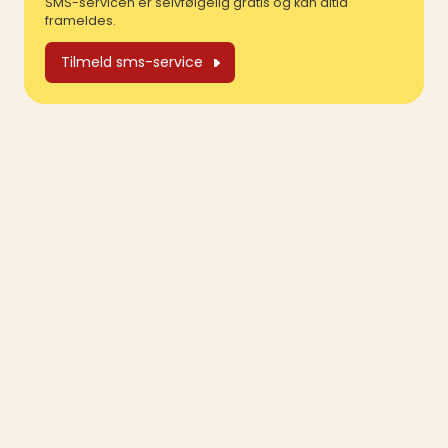
SMS-servicen er selvfølgelig gratis og kan altid
frameldes.
Tilmeld sms-service