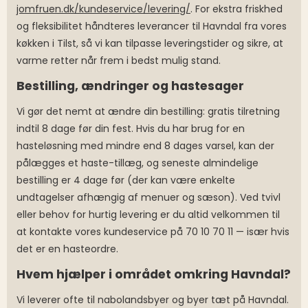
jomfruen.dk/kundeservice/levering/
. For ekstra friskhed
og fleksibilitet håndteres leverancer til Havndal fra vores
køkken i Tilst, så vi kan tilpasse leveringstider og sikre, at
varme retter når frem i bedst mulig stand.
Bestilling, ændringer og hastesager
Vi gør det nemt at ændre din bestilling: gratis tilretning
indtil 8 dage før din fest. Hvis du har brug for en
hasteløsning med mindre end 8 dages varsel, kan der
pålægges et haste-tillæg, og seneste almindelige
bestilling er 4 dage før (der kan være enkelte
undtagelser afhængig af menuer og sæson). Ved tvivl
eller behov for hurtig levering er du altid velkommen til
at kontakte vores kundeservice på 70 10 70 11 — især hvis
det er en hasteordre.
Hvem hjælper i området omkring Havndal?
Vi leverer ofte til nabolandsbyer og byer tæt på Havndal.