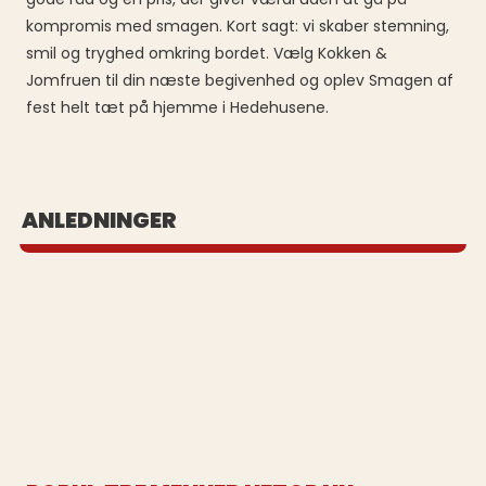
kompromis med smagen. Kort sagt: vi skaber stemning,
smil og tryghed omkring bordet. Vælg Kokken &
Jomfruen til din næste begivenhed og oplev Smagen af
fest helt tæt på hjemme i Hedehusene.
BUFFET UD AF HUSET
ANLEDNINGER
Se vores populære buffeter