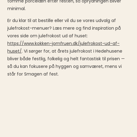
tomme porcelæn efter festen, så oprydningen bliver
minimal.
Er du klar til at bestille eller vil du se vores udvalg af
julefrokost-menuer? Læs mere og find inspiration på
vores side om julefrokost ud af huset:
https://www.kokken-jomfruen.dk/julefrokost-ud-af-
huset/
. Vi sørger for, at årets julefrokost i Hedehusene
bliver både festlig, folkelig og helt fantastisk til prisen —
så du kan fokusere på hyggen og samværet, mens vi
står for Smagen af fest.