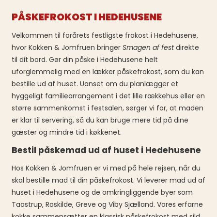
PÅSKEFROKOST I HEDEHUSENE
Velkommen til forårets festligste frokost i Hedehusene,
hvor Kokken & Jomfruen bringer
Smagen af fest
direkte
til dit bord. Gør din påske i Hedehusene helt
uforglemmelig med en lækker påskefrokost, som du kan
bestille ud af huset. Uanset om du planlægger et
hyggeligt familiearrangement i det lille rækkehus eller en
større sammenkomst i festsalen, sørger vi for, at maden
er klar til servering, så du kan bruge mere tid på dine
gæster og mindre tid i køkkenet.
Bestil påskemad ud af huset i Hedehusene
Hos Kokken & Jomfruen er vi med på hele rejsen, når du
skal bestille mad til din påskefrokost. Vi leverer mad ud af
huset i Hedehusene og de omkringliggende byer som
Taastrup, Roskilde, Greve og Viby Sjælland. Vores erfarne
kokke sammensætter en klassisk påskefrokost med sild,