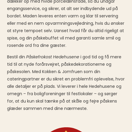
dækker op med hvide porcelænsfade, så du undgår
engangsservice, og sikrer, at alt ser indbydende ud på
bordet. Maden leveres enten varm og klar til servering
eller med en nem opvarmningsvejledning, hvis du ønsker
at styre tempoet selv. Uanset hvad får du altid rigeligt at
spise, og din påskebuffet vil med garanti samle smil og
rosende ord fra dine gæster.
Bestil din
Påskefrokost Hedehusene
i god tid og få mere
tid til at nyde forårsvejret, påskedekorationerne og
påskesolen. Med Kokken & Jomfruen som din
cateringpartner er du sikret en problemfri oplevelse, hvor
alle detaljer er på plads. Vi leverer i hele Hedehusene og
omegn – fra boligforeninger til festlokaler – og sørger
for, at du kun skal tænke på at skåle og fejre påskens
glæder sammen med dine nærmeste.