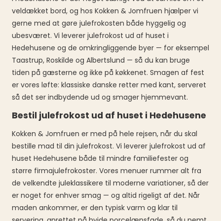
veldækket bord, og hos Kokken & Jomfruen hjælper vi
gerne med at gøre julefrokosten både hyggelig og
ubesværet. Vi leverer julefrokost ud af huset i
Hedehusene og de omkringliggende byer — for eksempel
Taastrup, Roskilde og Albertslund — så du kan bruge
tiden på gæsterne og ikke på køkkenet. Smagen af fest
er vores løfte: klassiske danske retter med kant, serveret
så det ser indbydende ud og smager hjemmevant.
Bestil julefrokost ud af huset i Hedehusene
Kokken & Jomfruen er med på hele rejsen, når du skal
bestille mad til din julefrokost. Vi leverer julefrokost ud af
huset Hedehusene både til mindre familiefester og
større firmajulefrokoster. Vores menuer rummer alt fra
de velkendte juleklassikere til moderne variationer, så der
er noget for enhver smag — og altid rigeligt af det. Når
maden ankommer, er den typisk varm og klar til
servering, anrettet på hvide porcelænsfade, så du nemt