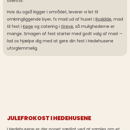
ovenfor.
Hvis du også kigger i området, leverer vi let til
omkringliggende byer, fx mad ud af huset i
Roskilde
, mad
til fest i
Køge
og catering i
Greve
, så mulighederne er
mange. Smagen af fest starter med godt valg af mad —
lad os hjælpe dig med at gøre din fest i Hedehusene
uforglemmelig.
JULEFROKOST I HEDEHUSENE
I Hedehusene er der noget særligt ved at samles om et