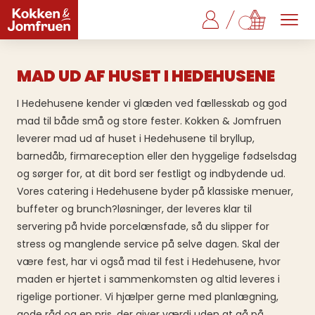
MAD UD AF HUSET I HEDEHUSENE
I Hedehusene kender vi glæden ved fællesskab og god
mad til både små og store fester. Kokken & Jomfruen
leverer mad ud af huset i Hedehusene til bryllup,
barnedåb, firmareception eller den hyggelige fødselsdag
og sørger for, at dit bord ser festligt og indbydende ud.
Vores catering i Hedehusene byder på klassiske menuer,
buffeter og brunch?løsninger, der leveres klar til
servering på hvide porcelænsfade, så du slipper for
stress og manglende service på selve dagen. Skal der
være fest, har vi også mad til fest i Hedehusene, hvor
maden er hjertet i sammenkomsten og altid leveres i
rigelige portioner. Vi hjælper gerne med planlægning,
gode råd og en pris, der giver værdi uden at gå på