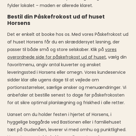
fylder lokalet – maden er allerede klaret.
Bestil din Påskefrokost ud af huset
Horsens
Det er enkelt at booke hos os. Med vores Påskefrokost ud
af huset Horsens får du en skræddersyet løsning, der
passer til både små og store selskaber. Klik på
vores
overordnede side for påskefrokost ud af huset
, vælg din
favoritmenu, angiv antal kuverter og ønsket
leveringssted i Horsens eller omegn. Vores kundeservice
sidder klar alle ugens dage til at vejlede om
portionsstørrelser, særlige ønsker og menuændringer. Vi
anbefaler at bestille senest to dage før påskefrokosten
for at sikre optimal planlægning og friskhed i alle retter.
Uanset om du holder festen i hjertet af Horsens, i
hyggelige baggårde ved Bastionen eller i familiehuset
tæt på Gudenåen, leverer vi med omhu og punktlighed.