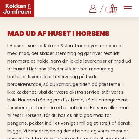
MAD UD AF HUSET I HORSENS
I Horsens samler Kokken & Jomfruen byen om bordet
med mad, der skaber stemning og gør hver fest lidt
nemmere at holde. Som din lokale leverandør af mad ud
af huset i Horsens tilbyder vi klassiske menuer og
buffeter, leveret klar til servering på hvide
porcelænsfade, så du kan bruge tiden på gæsterne –
ikke køkkenet. Skal der være ekstra service, står vores
hold klar med råd og praktisk hjælp, så dit arrangement
forløber glat. Leder du efter catering i Horsens eller mad
til fest i Horsens, får du hos os altid god mad for
pengene, pakket ind i et venligt smil og et strejf af dansk
hygge. Vi kender byen og dens behov, og vores menuer
passer til alt fra fødselsdage og barnedåb til firmafester