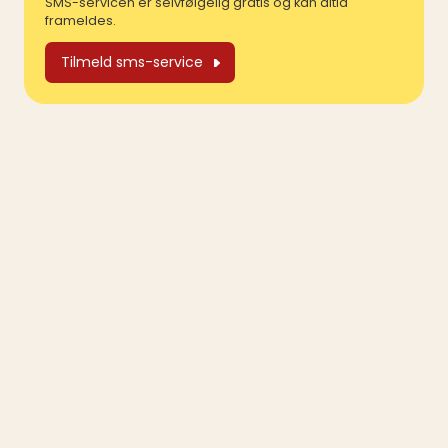
SMS-servicen er selvfølgelig gratis og kan altid
frameldes.
Tilmeld sms-service