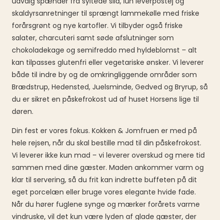
udvalg spænder fra syltede sild, lun leverpostej og
skaldyrsanretninger til sprængt lammekølle med friske
forårsgrønt og nye kartofler. Vi tilbyder også friske
salater, charcuteri samt søde afslutninger som
chokoladekage og semifreddo med hyldeblomst – alt
kan tilpasses glutenfri eller vegetariske ønsker. Vi leverer
både til indre by og de omkringliggende områder som
Brædstrup, Hedensted, Juelsminde, Gedved og Bryrup, så
du er sikret en påskefrokost ud af huset Horsens lige til
døren.
Din fest er vores fokus. Kokken & Jomfruen er med på
hele rejsen, når du skal bestille mad til din påskefrokost.
Vi leverer ikke kun mad – vi leverer overskud og mere tid
sammen med dine gæster. Maden ankommer varm og
klar til servering, så du frit kan indrette buffeten på dit
eget porcelæn eller bruge vores elegante hvide fade.
Når du hører fuglene synge og mærker forårets varme
vindruske, vil det kun være lyden af glade gæster, der