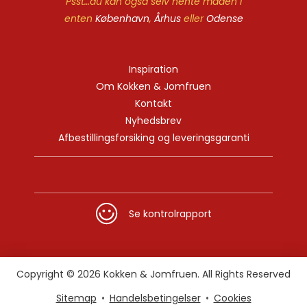
Psst…du kan også selv hente maden i
enten
København
,
Århus
eller
Odense
Inspiration
Om Kokken & Jomfruen
Kontakt
Nyhedsbrev
Afbestillingsforsiking og leveringsgaranti
Se kontrolrapport
Copyright © 2026 Kokken & Jomfruen. All Rights Reserved
Sitemap
Handelsbetingelser
Cookies