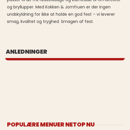
og bryllupper. Med Kokken & Jomfruen er der ingen
undskyldning for ikke at holde en god fest – vi leverer
smag, kvalitet og tryghed. Smagen af fest.
BUFFET UD AF HUSET
ANLEDNINGER
Se vores populære buffeter
POPULÆRE MENUER NETOP NU