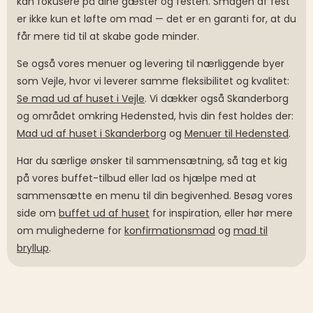
kan fokusere på dine gæster og festen. Smagen af fest
er ikke kun et løfte om mad — det er en garanti for, at du
får mere tid til at skabe gode minder.
Se også vores menuer og levering til nærliggende byer
som Vejle, hvor vi leverer samme fleksibilitet og kvalitet:
Se mad ud af huset i Vejle
. Vi dækker også Skanderborg
og området omkring Hedensted, hvis din fest holdes der:
Mad ud af huset i Skanderborg
og
Menuer til Hedensted
.
Har du særlige ønsker til sammensætning, så tag et kig
på vores buffet-tilbud eller lad os hjælpe med at
sammensætte en menu til din begivenhed. Besøg vores
side om
buffet ud af huset
for inspiration, eller hør mere
om mulighederne for
konfirmationsmad
og
mad til
bryllup
.