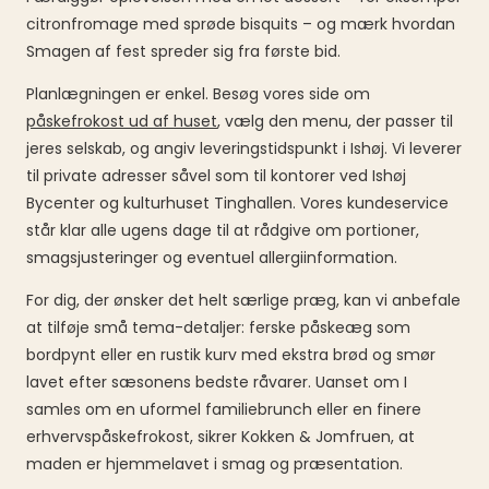
citronfromage med sprøde bisquits – og mærk hvordan
Smagen af fest spreder sig fra første bid.
Planlægningen er enkel. Besøg vores side om
påskefrokost ud af huset
, vælg den menu, der passer til
jeres selskab, og angiv leveringstidspunkt i Ishøj. Vi leverer
til private adresser såvel som til kontorer ved Ishøj
Bycenter og kulturhuset Tinghallen. Vores kundeservice
står klar alle ugens dage til at rådgive om portioner,
smagsjusteringer og eventuel allergiinformation.
For dig, der ønsker det helt særlige præg, kan vi anbefale
at tilføje små tema-detaljer: ferske påskeæg som
bordpynt eller en rustik kurv med ekstra brød og smør
lavet efter sæsonens bedste råvarer. Uanset om I
samles om en uformel familiebrunch eller en finere
erhvervspåskefrokost, sikrer Kokken & Jomfruen, at
maden er hjemmelavet i smag og præsentation.