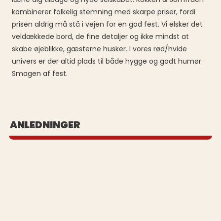
kombinerer folkelig stemning med skarpe priser, fordi
prisen aldrig må stå i vejen for en god fest. Vi elsker det
veldækkede bord, de fine detaljer og ikke mindst at
skabe øjeblikke, gæsterne husker. I vores rød/hvide
univers er der altid plads til både hygge og godt humør.
Smagen af fest.
BUFFET UD AF HUSET
ANLEDNINGER
Se vores populære buffeter