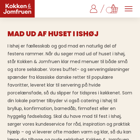
MAD UD AF HUSET I ISHØJ
I Ishøj er fællesskab og god mad en naturlig del af
festens rammer. Når du søger mad ud af huset i Ishøj,
står Kokken & Jomfruen klar med menuer til både små
og store selskaber. Vores buffet- og serveringsløsninger
spænder fra klassiske danske retter til populære
favoritter, leveret klar til servering på hvide
porcelænsfade, så du slipper for tidspres i køkkenet. Som
din lokale partner tilbyder vi også catering i Ishøj til
bryllup, konfirmation, barnedåb, firmafest eller en
hyggelig fødselsdag. Skal du have mad til fest i Ishøj,
sørger vores kundeservice for råd, inspiration og praktisk
hjælp – og vi leverer ofte maden varm og klar, så du kan
læne dig tilbage og nyde selskabet. Kokken & Jomfruen