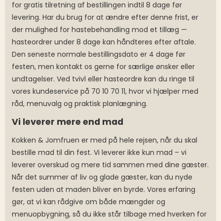
for gratis tilretning af bestillingen indtil 8 dage før
levering. Har du brug for at ændre efter denne frist, er
der mulighed for hastebehandling mod et tillæg —
hasteordrer under 8 dage kan håndteres efter aftale.
Den seneste normale bestillingsdato er 4 dage før
festen, men kontakt os gerne for særlige ønsker eller
undtagelser. Ved tvivl eller hasteordre kan du ringe til
vores kundeservice på 70 10 70 11, hvor vi hjælper med
råd, menuvalg og praktisk planlægning.
Vi leverer mere end mad
Kokken & Jomfruen er med på hele rejsen, når du skal
bestille mad til din fest. Vi leverer ikke kun mad – vi
leverer overskud og mere tid sammen med dine gæster.
Når det summer af liv og glade gæster, kan du nyde
festen uden at maden bliver en byrde. Vores erfaring
gør, at vi kan rådgive om både mængder og
menuopbygning, så du ikke står tilbage med hverken for