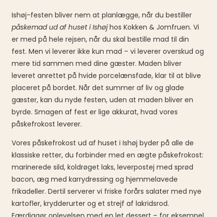
Ishøj-festen bliver nem at planlægge, når du bestiller
påskemad ud af huset i Ishøj
hos Kokken & Jomfruen. Vi
er med på hele rejsen, når du skal bestille mad til din
fest. Men vi leverer ikke kun mad – vi leverer overskud og
mere tid sammen med dine gæster. Maden bliver
leveret anrettet på hvide porcelænsfade, klar til at blive
placeret på bordet. Når det summer af liv og glade
gæster, kan du nyde festen, uden at maden bliver en
byrde. Smagen af fest er lige akkurat, hvad vores
påskefrokost leverer.
Vores påskefrokost ud af huset i Ishøj byder på alle de
klassiske retter, du forbinder med en ægte påskefrokost:
marinerede sild, koldrøget laks, leverpostej med sprød
bacon, æg med karrydressing og hjemmelavede
frikadeller. Dertil serverer vi friske forårs salater med nye
kartofler, krydderurter og et strejf af lakridsrod.
Færdiggør oplevelsen med en let dessert – for eksempel