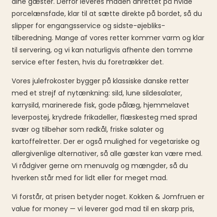
dine gæster. Derfor leveres maden anrettet på hvide
porcelænsfade, klar til at sætte direkte på bordet, så du
slipper for engangsservice og sidste-øjebliks-
tilberedning. Mange af vores retter kommer varm og klar
til servering, og vi kan naturligvis afhente den tomme
service efter festen, hvis du foretrækker det.
Vores julefrokoster bygger på klassiske danske retter
med et strejf af nytænkning: sild, lune sildesalater,
karrysild, marinerede fisk, gode pålæg, hjemmelavet
leverpostej, krydrede frikadeller, flæskesteg med sprød
svær og tilbehør som rødkål, friske salater og
kartoffelretter. Der er også mulighed for vegetariske og
allergivenlige alternativer, så alle gæster kan være med.
Vi rådgiver gerne om menuvalg og mængder, så du
hverken står med for lidt eller for meget mad.
Vi forstår, at prisen betyder noget. Kokken & Jomfruen er
value for money — vi leverer god mad til en skarp pris,