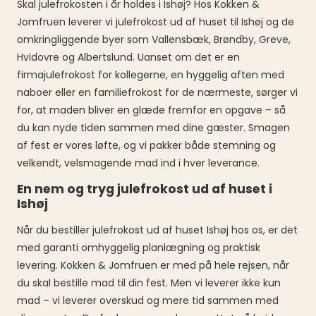
Skal julefrokosten i år holdes i Ishøj? Hos Kokken &
Jomfruen leverer vi julefrokost ud af huset til Ishøj og de
omkringliggende byer som Vallensbæk, Brøndby, Greve,
Hvidovre og Albertslund. Uanset om det er en
firmajulefrokost for kollegerne, en hyggelig aften med
naboer eller en familiefrokost for de nærmeste, sørger vi
for, at maden bliver en glæde fremfor en opgave – så
du kan nyde tiden sammen med dine gæster. Smagen
af fest er vores løfte, og vi pakker både stemning og
velkendt, velsmagende mad ind i hver leverance.
En nem og tryg julefrokost ud af huset i
Ishøj
Når du bestiller julefrokost ud af huset Ishøj hos os, er det
med garanti omhyggelig planlægning og praktisk
levering. Kokken & Jomfruen er med på hele rejsen, når
du skal bestille mad til din fest. Men vi leverer ikke kun
mad – vi leverer overskud og mere tid sammen med