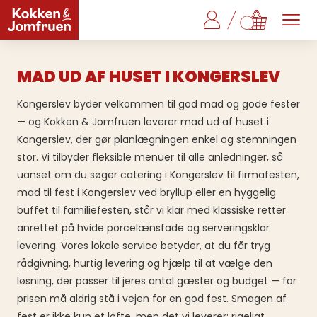
MAD UD AF HUSET I KONGERSLEV
Kongerslev byder velkommen til god mad og gode fester
— og Kokken & Jomfruen leverer mad ud af huset i
Kongerslev, der gør planlægningen enkel og stemningen
stor. Vi tilbyder fleksible menuer til alle anledninger, så
uanset om du søger catering i Kongerslev til firmafesten,
mad til fest i Kongerslev ved bryllup eller en hyggelig
buffet til familiefesten, står vi klar med klassiske retter
anrettet på hvide porcelænsfade og serveringsklar
levering. Vores lokale service betyder, at du får tryg
rådgivning, hurtig levering og hjælp til at vælge den
løsning, der passer til jeres antal gæster og budget — for
prisen må aldrig stå i vejen for en god fest. Smagen af
fest er ikke kun et løfte, men det vi leverer: rigeligt,