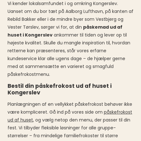
Vi kender lokalsamfundet i og omkring Kongerslev.
Uanset om du bor tæt på Aalborg Lufthavn, på kanten af
Rebild Bakker eller i de mindre byer som Vestbjerg og
Vester Tørslev, sørger vi for, at din
påskemad ud af
huset i Kongerslev
ankommer til tiden og lever op til
højeste kvalitet. Skulle du mangle inspiration til, hvordan
retterne kan præsenteres, står vores erfarne
kundeservice klar alle ugens dage – de hjælper gerne
med at sammensætte en varieret og smagfuld
påskefrokostmenu.
Bestil din påskefrokost ud af huset i
Kongerslev
Planlægningen af en vellykket påskefrokost behøver ikke
være kompliceret. Gå ind på vores side om
påskefrokost
ud af huset
, og vælg netop den menu, der passer til din
fest. Vi tilbyder fleksible løsninger for alle gruppe­
størrelser – fra minde­lige familiefrokoster til større