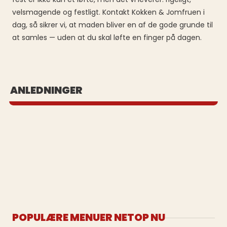
velsmagende og festligt. Kontakt Kokken & Jomfruen i
dag, så sikrer vi, at maden bliver en af de gode grunde til
at samles — uden at du skal løfte en finger på dagen.
BUFFET UD AF HUSET
ANLEDNINGER
Se vores populære buffeter
POPULÆRE MENUER NETOP NU