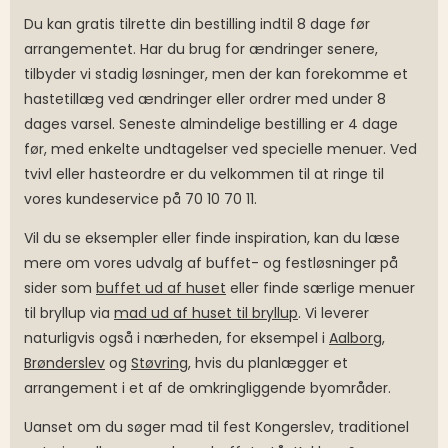
Du kan gratis tilrette din bestilling indtil 8 dage før
arrangementet. Har du brug for ændringer senere,
tilbyder vi stadig løsninger, men der kan forekomme et
hastetillæg ved ændringer eller ordrer med under 8
dages varsel. Seneste almindelige bestilling er 4 dage
før, med enkelte undtagelser ved specielle menuer. Ved
tvivl eller hasteordre er du velkommen til at ringe til
vores kundeservice på 70 10 70 11.
Vil du se eksempler eller finde inspiration, kan du læse
mere om vores udvalg af buffet- og festløsninger på
sider som
buffet ud af huset
eller finde særlige menuer
til bryllup via
mad ud af huset til bryllup
. Vi leverer
naturligvis også i nærheden, for eksempel i
Aalborg
,
Brønderslev
og
Støvring
, hvis du planlægger et
arrangement i et af de omkringliggende byområder.
Uanset om du søger mad til fest Kongerslev, traditionel