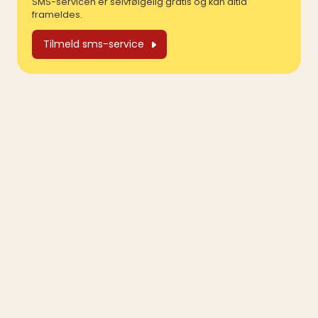
SMS-servicen er selvfølgelig gratis og kan altid
frameldes.
Tilmeld sms-service