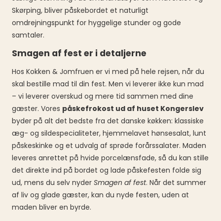
Skørping, bliver påskebordet et naturligt
omdrejningspunkt for hyggelige stunder og gode
samtaler.
Smagen af fest er i detaljerne
Hos Kokken & Jomfruen er vi med på hele rejsen, når du
skal bestille mad til din fest. Men vi leverer ikke kun mad
– vi leverer overskud og mere tid sammen med dine
gæster. Vores
påskefrokost ud af huset Kongerslev
byder på alt det bedste fra det danske køkken: klassiske
æg- og sildespecialiteter, hjemmelavet hønsesalat, lunt
påskeskinke og et udvalg af sprøde forårssalater. Maden
leveres anrettet på hvide porcelænsfade, så du kan stille
det direkte ind på bordet og lade påskefesten folde sig
ud, mens du selv nyder
Smagen af fest
. Når det summer
af liv og glade gæster, kan du nyde festen, uden at
maden bliver en byrde.