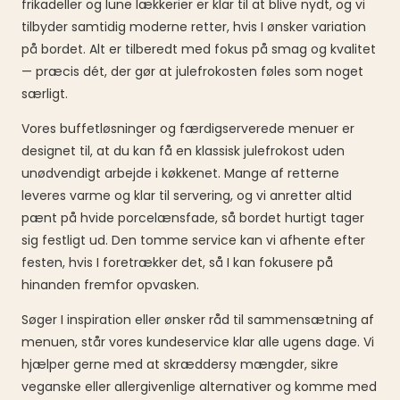
frikadeller og lune lækkerier er klar til at blive nydt, og vi
tilbyder samtidig moderne retter, hvis I ønsker variation
på bordet. Alt er tilberedt med fokus på smag og kvalitet
— præcis dét, der gør at julefrokosten føles som noget
særligt.
Vores buffetløsninger og færdigserverede menuer er
designet til, at du kan få en klassisk julefrokost uden
unødvendigt arbejde i køkkenet. Mange af retterne
leveres varme og klar til servering, og vi anretter altid
pænt på hvide porcelænsfade, så bordet hurtigt tager
sig festligt ud. Den tomme service kan vi afhente efter
festen, hvis I foretrækker det, så I kan fokusere på
hinanden fremfor opvasken.
Søger I inspiration eller ønsker råd til sammensætning af
menuen, står vores kundeservice klar alle ugens dage. Vi
hjælper gerne med at skræddersy mængder, sikre
veganske eller allergivenlige alternativer og komme med