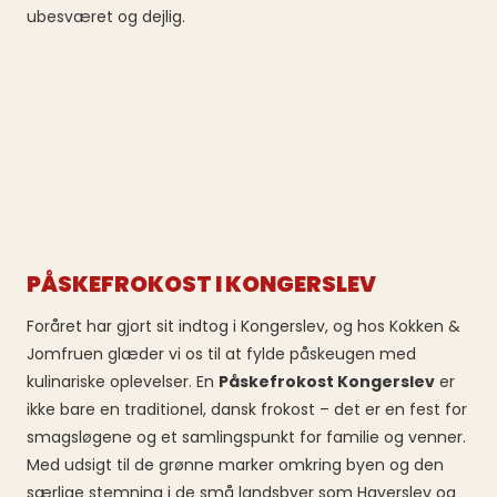
ubesværet og dejlig.
PÅSKEFROKOST I KONGERSLEV
Foråret har gjort sit indtog i Kongerslev, og hos Kokken &
Jomfruen glæder vi os til at fylde påskeugen med
kulinariske oplevelser. En
Påskefrokost Kongerslev
er
ikke bare en traditionel, dansk frokost – det er en fest for
smagsløgene og et samlingspunkt for familie og venner.
Med udsigt til de grønne marker omkring byen og den
særlige stemning i de små landsbyer som Haverslev og