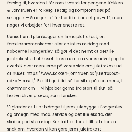
forslag til, hvordan I får mest værdi for pengene. Kokken
& Jomfruen er folkelig, festlig og kompromisløs på
smagen — Smagen af fest er ikke bare et pay-off, men
noget vi arbejder for i hver eneste ret.
Uanset om I planlægger en firmajulefrokost, en
familiesammenkomst eller en intim middag med
naboerne i Kongerslev, så gør vi det nemt at bestille
julefrokost ud af huset. Læs mere om vores udvalg og få
overblik over menuerne på vores side om julefrokost ud
af huset: https://www.kokken-jomfruen.dk/julefrokost-
ud-af-huset/. Bestil i god tid, så I er sikre på den menu, I
drømmer om — vi hjælper gerne fra start til slut, så
festen bliver præcis, som I ønsker.
Vi glæder os til at bidrage til jeres julehygge i Kongerslev
og omegn med mad, service og det lille ekstra, der
skaber god stemning. Kontakt os for et tilbud eller en
snak om, hvordan vi kan gøre jeres julefrokost