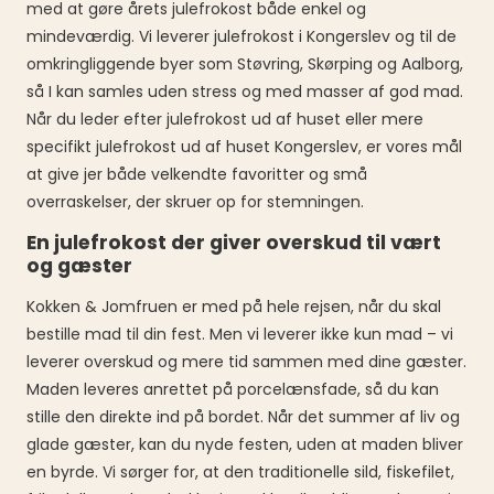
med at gøre årets julefrokost både enkel og
mindeværdig. Vi leverer julefrokost i Kongerslev og til de
omkringliggende byer som Støvring, Skørping og Aalborg,
så I kan samles uden stress og med masser af god mad.
Når du leder efter julefrokost ud af huset eller mere
specifikt julefrokost ud af huset Kongerslev, er vores mål
at give jer både velkendte favoritter og små
overraskelser, der skruer op for stemningen.
En julefrokost der giver overskud til vært
og gæster
Kokken & Jomfruen er med på hele rejsen, når du skal
bestille mad til din fest. Men vi leverer ikke kun mad – vi
leverer overskud og mere tid sammen med dine gæster.
Maden leveres anrettet på porcelænsfade, så du kan
stille den direkte ind på bordet. Når det summer af liv og
glade gæster, kan du nyde festen, uden at maden bliver
en byrde. Vi sørger for, at den traditionelle sild, fiskefilet,