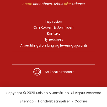
enten
København
,
Århus
eller
Odense
Inspiration
Om Kokken & Jomfruen
Kontakt
Nyhedsbrev
Afbestillingsforsiking og leveringsgaranti
Se kontrolrapport
Copyright © 2026 Kokken & Jomfruen. All Rights Reserved
Sitemap
Handelsbetingelser
Cookies