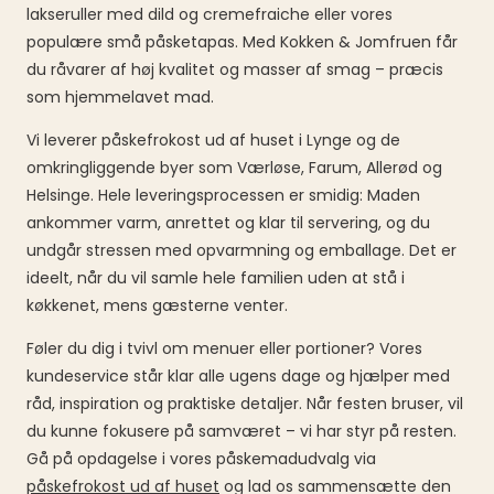
lakseruller med dild og cremefraiche eller vores
populære små påsketapas. Med Kokken & Jomfruen får
du råvarer af høj kvalitet og masser af smag – præcis
som hjemmelavet mad.
Vi leverer påskefrokost ud af huset i Lynge og de
omkringliggende byer som Værløse, Farum, Allerød og
Helsinge. Hele leveringsprocessen er smidig: Maden
ankommer varm, anrettet og klar til servering, og du
undgår stressen med opvarmning og emballage. Det er
ideelt, når du vil samle hele familien uden at stå i
køkkenet, mens gæsterne venter.
Føler du dig i tvivl om menuer eller portioner? Vores
kundeservice står klar alle ugens dage og hjælper med
råd, inspiration og praktiske detaljer. Når festen bruser, vil
du kunne fokusere på samværet – vi har styr på resten.
Gå på opdagelse i vores påskemadudvalg via
påskefrokost ud af huset
og lad os sammensætte den