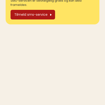
SMS-servicen er selvfølgelig gratis og kan altid
frameldes.
Tilmeld sms-service