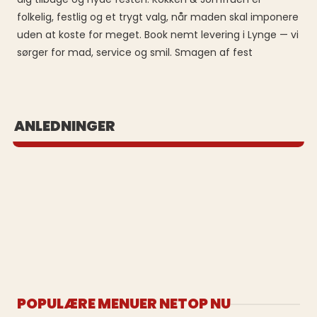
folkelig, festlig og et trygt valg, når maden skal imponere
uden at koste for meget. Book nemt levering i Lynge — vi
sørger for mad, service og smil. Smagen af fest
BUFFET UD AF HUSET
ANLEDNINGER
Se vores populære buffeter
POPULÆRE MENUER NETOP NU