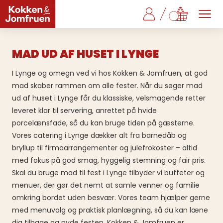
MAD UD AF HUSET I LYNGE
I Lynge og omegn ved vi hos Kokken & Jomfruen, at god
mad skaber rammen om alle fester. Når du søger mad
ud af huset i Lynge får du klassiske, velsmagende retter
leveret klar til servering, anrettet på hvide
porcelænsfade, så du kan bruge tiden på gæsterne.
Vores catering i Lynge dækker alt fra barnedåb og
bryllup til firmaarrangementer og julefrokoster – altid
med fokus på god smag, hyggelig stemning og fair pris.
Skal du bruge mad til fest i Lynge tilbyder vi buffeter og
menuer, der gør det nemt at samle venner og familie
omkring bordet uden besvær. Vores team hjælper gerne
med menuvalg og praktisk planlægning, så du kan læne
dig tilbage og nyde festen. Kokken & Jomfruen er