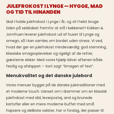
JULEFROKOST I LYNGE — HYGGE, MAD
OG TID TIL HINANDEN
Skal I holde julefrokost i Lynge i år, og vil I helst bruge
tiden på selskabet fremfor at stå i køkkenet? Kokken &
Jomfruen leverer julefrokost ud af huset til Lynge og
omegn, så I kan samles om bordet uden stress. Vi ved,
hvad der gør en julefrokost mindeværdig: god stemning,
klassiske smagsoplevelser og rigeligt af de retter,
gæsterne elsker. Med vores hjælp bliver aftenen både
festlig og afslappet — kort sagt “Smagen af fest”.
Menukvalitet og det danske julebord
Vores menuer bygger på de danske juletraditioner med
et moderne touch. Uanset om I drømmer om en klassisk
julefrokost med sild, leverpostej, and og brunede
kartofler eller en mere moderne buffet med små
hapsere og delikate salater, har vi forslag, der passer til