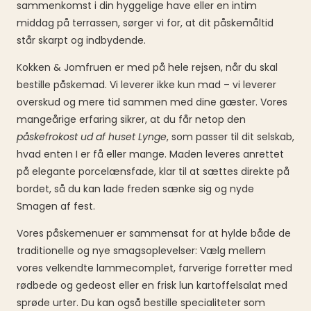
sammenkomst i din hyggelige have eller en intim
middag på terrassen, sørger vi for, at dit påskemåltid
står skarpt og indbydende.
Kokken & Jomfruen er med på hele rejsen, når du skal
bestille påskemad. Vi leverer ikke kun mad – vi leverer
overskud og mere tid sammen med dine gæster. Vores
mangeårige erfaring sikrer, at du får netop den
påskefrokost ud af huset Lynge
, som passer til dit selskab,
hvad enten I er få eller mange. Maden leveres anrettet
på elegante porcelænsfade, klar til at sættes direkte på
bordet, så du kan lade freden sænke sig og nyde
Smagen af fest.
Vores påskemenuer er sammensat for at hylde både de
traditionelle og nye smagsoplevelser: Vælg mellem
vores velkendte lammecomplet, farverige forretter med
rødbede og gedeost eller en frisk lun kartoffelsalat med
sprøde urter. Du kan også bestille specialiteter som