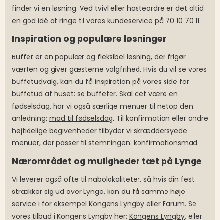
finder vi en løsning. Ved tvivl eller hasteordre er det altid
en god idé at ringe til vores kundeservice på 70 10 70 11.
Inspiration og populære løsninger
Buffet er en populær og fleksibel løsning, der frigør
værten og giver gæsterne valgfrihed. Hvis du vil se vores
buffetudvalg, kan du få inspiration på vores side for
buffetud af huset:
se buffeter
. Skal det være en
fødselsdag, har vi også særlige menuer til netop den
anledning:
mad til fødselsdag
. Til konfirmation eller andre
højtidelige begivenheder tilbyder vi skræddersyede
menuer, der passer til stemningen:
konfirmationsmad
.
Nærområdet og muligheder tæt på Lynge
Vi leverer også ofte til nabolokaliteter, så hvis din fest
strækker sig ud over Lynge, kan du få samme høje
service i for eksempel Kongens Lyngby eller Farum. Se
vores tilbud i Kongens Lyngby her:
Kongens Lyngby
, eller