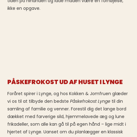
tiden på hinanden og lade maden være en fornøjelse,
ikke en opgave.
PÅSKEFROKOST UD AF HUSET I LYNGE
Foråret spirer i Lynge, og hos Kokken & Jomfruen glæder
vi os til at tilbyde den bedste
Påskefrokost Lynge
til din
samling af familie og venner. Forestil dig det lange bord
dækket med farverige sild, hjemmelavede æg og lune
frikadeller, som alle kan gå til på egen hånd – lige midt i
hjertet af Lynge. Uanset om du planlægger en klassisk