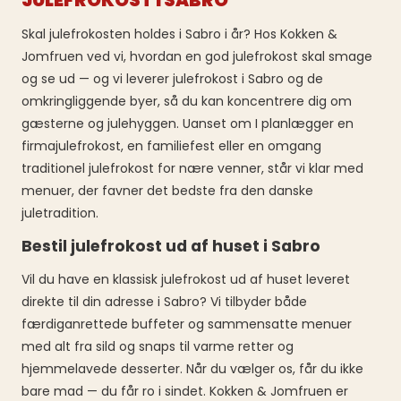
JULEFROKOST I SABRO
Skal julefrokosten holdes i Sabro i år? Hos Kokken &
Jomfruen ved vi, hvordan en god julefrokost skal smage
og se ud — og vi leverer julefrokost i Sabro og de
omkringliggende byer, så du kan koncentrere dig om
gæsterne og julehyggen. Uanset om I planlægger en
firmajulefrokost, en familiefest eller en omgang
traditionel julefrokost for nære venner, står vi klar med
menuer, der favner det bedste fra den danske
juletradition.
Bestil julefrokost ud af huset i Sabro
Vil du have en klassisk julefrokost ud af huset leveret
direkte til din adresse i Sabro? Vi tilbyder både
færdiganrettede buffeter og sammensatte menuer
med alt fra sild og snaps til varme retter og
hjemmelavede desserter. Når du vælger os, får du ikke
bare mad — du får ro i sindet. Kokken & Jomfruen er