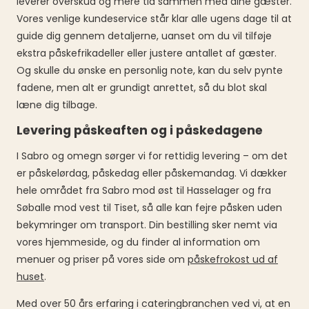
leverer overskud og mere tid sammen med dine gæster.
Vores venlige kundeservice står klar alle ugens dage til at
guide dig gennem detaljerne, uanset om du vil tilføje
ekstra påskefrikadeller eller justere antallet af gæster.
Og skulle du ønske en personlig note, kan du selv pynte
fadene, men alt er grundigt anrettet, så du blot skal
læne dig tilbage.
Levering påskeaften og i påskedagene
I Sabro og omegn sørger vi for rettidig levering – om det
er påskelørdag, påskedag eller påskemandag. Vi dækker
hele området fra Sabro mod øst til Hasselager og fra
Søballe mod vest til Tiset, så alle kan fejre påsken uden
bekymringer om transport. Din bestilling sker nemt via
vores hjemmeside, og du finder al information om
menuer og priser på vores side om
påskefrokost ud af
huset
.
Med over 50 års erfaring i cateringbranchen ved vi, at en