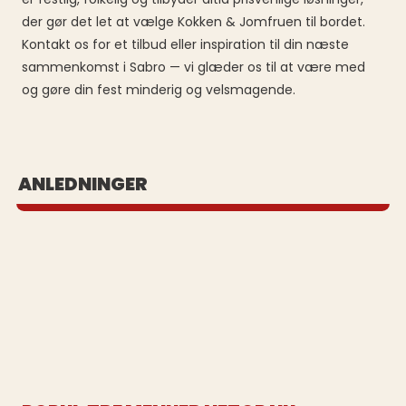
der gør det let at vælge Kokken & Jomfruen til bordet.
Kontakt os for et tilbud eller inspiration til din næste
sammenkomst i Sabro — vi glæder os til at være med
og gøre din fest minderig og velsmagende.
BUFFET UD AF HUSET
ANLEDNINGER
Se vores populære buffeter