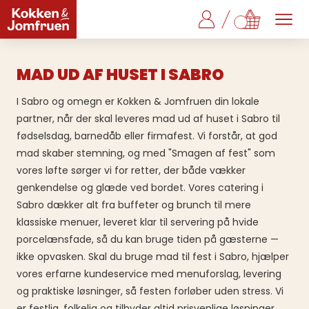
MAD UD AF HUSET I SABRO
I Sabro og omegn er Kokken & Jomfruen din lokale
partner, når der skal leveres mad ud af huset i Sabro til
fødselsdag, barnedåb eller firmafest. Vi forstår, at god
mad skaber stemning, og med "Smagen af fest" som
vores løfte sørger vi for retter, der både vækker
genkendelse og glæde ved bordet. Vores catering i
Sabro dækker alt fra buffeter og brunch til mere
klassiske menuer, leveret klar til servering på hvide
porcelænsfade, så du kan bruge tiden på gæsterne —
ikke opvasken. Skal du bruge mad til fest i Sabro, hjælper
vores erfarne kundeservice med menuforslag, levering
og praktiske løsninger, så festen forløber uden stress. Vi
er festlig, folkelig og tilbyder altid prisvenlige løsninger,