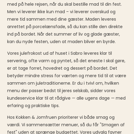
med på hele rejsen, når du skal bestille mad til din fest.
Men vi leverer ikke kun mad – vi leverer overskud og
mere tid sammen med dine gæster. Maden leveres
anrettet på porcelænsfade, så du kan stille den direkte
ind på bordet. Når det summer af liv og glade gæster,
kan du nyde festen, uden at maden bliver en byrde.
Vores julefrokost ud af huset i Sabro leveres klar til
servering, ofte varm og pyntet, så det eneste I skal gøre,
er at tage forret, hovedret og dessert på bordet. Det
betyder mindre stress for værten og mere tid til at være
sammen om juletraditionerne. Er du i tvivl om, hvilken
menu der passer bedst til jeres selskab, sidder vores
kundeservice klar til at rådgive — alle ugens dage — med
erfaring og praktiske tips.
Hos Kokken & Jomfruen prioriterer vi både smag og
værdi. Vi sammensætter menuer, så du får "Smagen af
fest" uden at sprænge budgettet. Vores udvalg favner