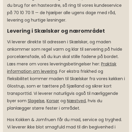
du brug for en hasteordre, så ring til vores kundeservice
på 70 10 70 11 — de hjælper alle ugens dage med råd,
levering og hurtige løsninger.
Levering i Skælskør og nærområdet
Vi leverer direkte til adressen i Skælskør, og maden
ankommer som regel varm og klar til servering på hvide
porcelænsfade, så du kun skal stille fadene på bordet.
Læs mere om vores leveringsbetingelser her:
Praktisk
information om levering
. For ekstra friskhed og
fleksibilitet kommer maden til Skælskør fra vores køkken i
Glostrup, som er tættere på Sjælland og sikrer kort
transporttid. Vi leverer naturligvis også til nærliggende
byer som
Slagelse
,
Korsør
og
Næstved
, hvis du
planlægger større fester i området.
Hos Kokken & Jomfruen får du mad, service og tryghed.
Vi leverer ikke blot smagfuld mad til din begivenhed i