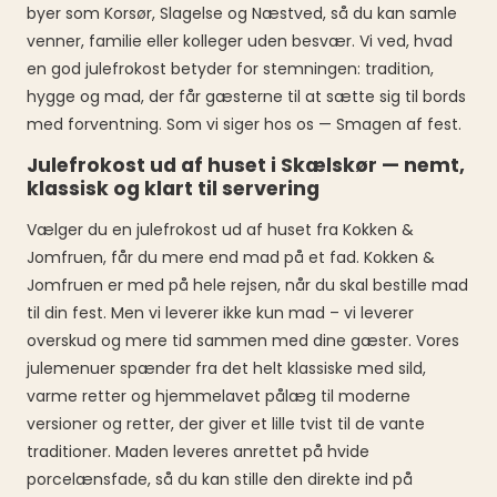
byer som Korsør, Slagelse og Næstved, så du kan samle
venner, familie eller kolleger uden besvær. Vi ved, hvad
en god julefrokost betyder for stemningen: tradition,
hygge og mad, der får gæsterne til at sætte sig til bords
med forventning. Som vi siger hos os — Smagen af fest.
Julefrokost ud af huset i Skælskør — nemt,
klassisk og klart til servering
Vælger du en julefrokost ud af huset fra Kokken &
Jomfruen, får du mere end mad på et fad. Kokken &
Jomfruen er med på hele rejsen, når du skal bestille mad
til din fest. Men vi leverer ikke kun mad – vi leverer
overskud og mere tid sammen med dine gæster. Vores
julemenuer spænder fra det helt klassiske med sild,
varme retter og hjemmelavet pålæg til moderne
versioner og retter, der giver et lille tvist til de vante
traditioner. Maden leveres anrettet på hvide
porcelænsfade, så du kan stille den direkte ind på