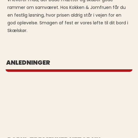
rammer om samværet. Hos Kokken & Jomfruen får du
en festlig løsning, hvor prisen aldrig står i vejen for en
god oplevelse. Smagen af fest er vores løfte til dit bord i
Skælskør.
BUFFET UD AF HUSET
ANLEDNINGER
Se vores populære buffeter