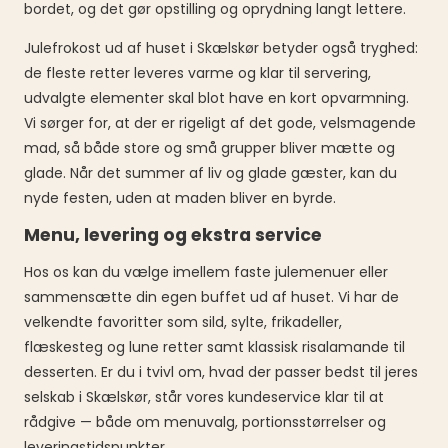
bordet, og det gør opstilling og oprydning langt lettere.
Julefrokost ud af huset i Skælskør betyder også tryghed:
de fleste retter leveres varme og klar til servering,
udvalgte elementer skal blot have en kort opvarmning.
Vi sørger for, at der er rigeligt af det gode, velsmagende
mad, så både store og små grupper bliver mætte og
glade. Når det summer af liv og glade gæster, kan du
nyde festen, uden at maden bliver en byrde.
Menu, levering og ekstra service
Hos os kan du vælge imellem faste julemenuer eller
sammensætte din egen buffet ud af huset. Vi har de
velkendte favoritter som sild, sylte, frikadeller,
flæskesteg og lune retter samt klassisk risalamande til
desserten. Er du i tvivl om, hvad der passer bedst til jeres
selskab i Skælskør, står vores kundeservice klar til at
rådgive — både om menuvalg, portionsstørrelser og
leveringstidspunkter.