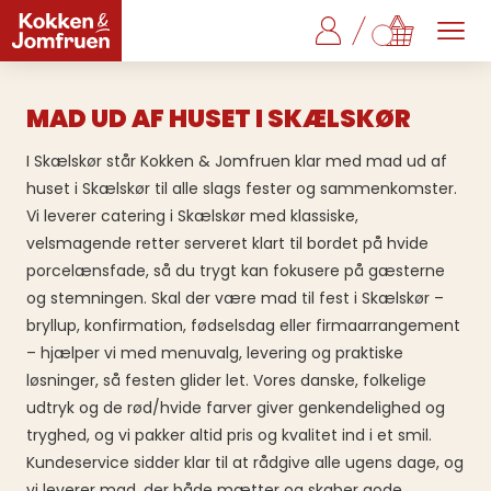
MAD UD AF HUSET I SKÆLSKØR
I Skælskør står Kokken & Jomfruen klar med mad ud af
huset i Skælskør til alle slags fester og sammenkomster.
Vi leverer catering i Skælskør med klassiske,
velsmagende retter serveret klart til bordet på hvide
porcelænsfade, så du trygt kan fokusere på gæsterne
og stemningen. Skal der være mad til fest i Skælskør –
bryllup, konfirmation, fødselsdag eller firmaarrangement
– hjælper vi med menuvalg, levering og praktiske
løsninger, så festen glider let. Vores danske, folkelige
udtryk og de rød/hvide farver giver genkendelighed og
tryghed, og vi pakker altid pris og kvalitet ind i et smil.
Kundeservice sidder klar til at rådgive alle ugens dage, og
vi leverer mad, der både mætter og skaber gode