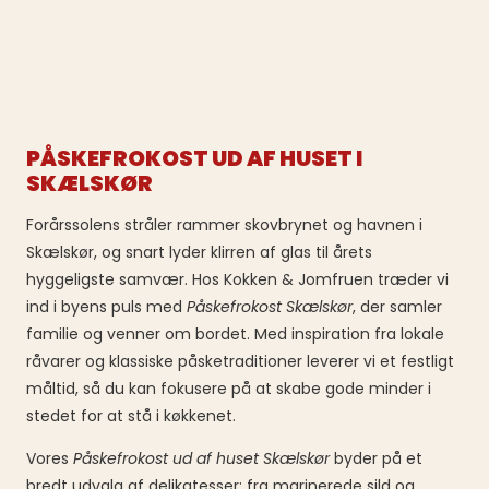
PÅSKEFROKOST UD AF HUSET I
SKÆLSKØR
Forårssolens stråler rammer skovbrynet og havnen i
Skælskør, og snart lyder klirren af glas til årets
hyggeligste samvær. Hos Kokken & Jomfruen træder vi
ind i byens puls med
Påskefrokost Skælskør
, der samler
familie og venner om bordet. Med inspiration fra lokale
råvarer og klassiske påsketraditioner leverer vi et festligt
måltid, så du kan fokusere på at skabe gode minder i
stedet for at stå i køkkenet.
Vores
Påskefrokost ud af huset Skælskør
byder på et
bredt udvalg af delikatesser: fra marinerede sild og