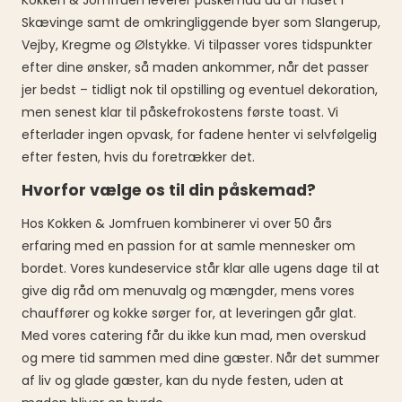
Kokken & Jomfruen leverer påskemad ud af huset i
Skævinge samt de omkringliggende byer som Slangerup,
Vejby, Kregme og Ølstykke. Vi tilpasser vores tidspunkter
efter dine ønsker, så maden ankommer, når det passer
jer bedst – tidligt nok til opstilling og eventuel dekoration,
men senest klar til påskefrokostens første toast. Vi
efterlader ingen opvask, for fadene henter vi selvfølgelig
efter festen, hvis du foretrækker det.
Hvorfor vælge os til din påskemad?
Hos Kokken & Jomfruen kombinerer vi over 50 års
erfaring med en passion for at samle mennesker om
bordet. Vores kundeservice står klar alle ugens dage til at
give dig råd om menuvalg og mængder, mens vores
chauffører og kokke sørger for, at leveringen går glat.
Med vores catering får du ikke kun mad, men overskud
og mere tid sammen med dine gæster. Når det summer
af liv og glade gæster, kan du nyde festen, uden at