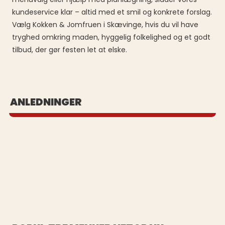
kundeservice klar – altid med et smil og konkrete forslag.
Vælg Kokken & Jomfruen i Skævinge, hvis du vil have
tryghed omkring maden, hyggelig folkelighed og et godt
tilbud, der gør festen let at elske.
BUFFET UD AF HUSET
ANLEDNINGER
Se vores populære buffeter