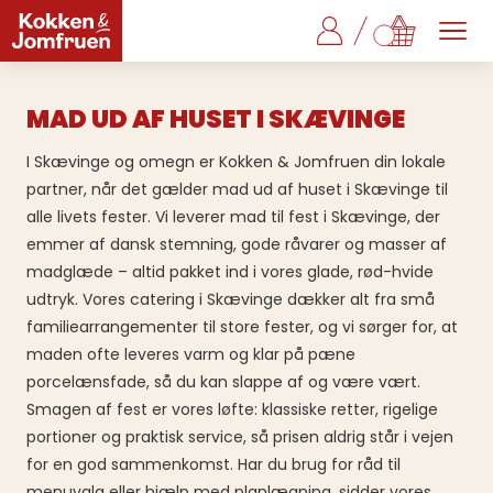
MAD UD AF HUSET I SKÆVINGE
I Skævinge og omegn er Kokken & Jomfruen din lokale
partner, når det gælder mad ud af huset i Skævinge til
alle livets fester. Vi leverer mad til fest i Skævinge, der
emmer af dansk stemning, gode råvarer og masser af
madglæde – altid pakket ind i vores glade, rød-hvide
udtryk. Vores catering i Skævinge dækker alt fra små
familiearrangementer til store fester, og vi sørger for, at
maden ofte leveres varm og klar på pæne
porcelænsfade, så du kan slappe af og være vært.
Smagen af fest er vores løfte: klassiske retter, rigelige
portioner og praktisk service, så prisen aldrig står i vejen
for en god sammenkomst. Har du brug for råd til
menuvalg eller hjælp med planlægning, sidder vores