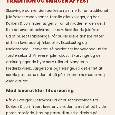
TRADITION OG SMAGEN AF FEST
Skævinge danner den perfekte ramme for en traditionel
julefrokost med venner, familie eller kolleger, og hos
Kokken & Jomfruen sørger vi for, at maden er den del, I
ikke behøver at bekymre jer om. Bestiller du julefrokost
ud af huset til Skævinge, får du klassiske danske retter –
sild, lun leverpostej, frikadeller, flæskesteg og
risalamande – serveret, så bordet ser indbydende ud fra
første sekund. Vi leverer julefrokost i Skævinge og de
omkringliggende byer som Hillerød, Slangerup,
Frederiksværk, Jægerspris og Helsinge, så det er let at
samle gæsterne uden at gå på kompromis med smag
eller kvalitet.
Mad leveret klar til servering
Når du vælger julefrokost ud af huset Skævinge fra
Kokken & Jomfruen, leverer vi maden anrettet på hvide
porcelænsfade, klart og pænt til at stille direkte på