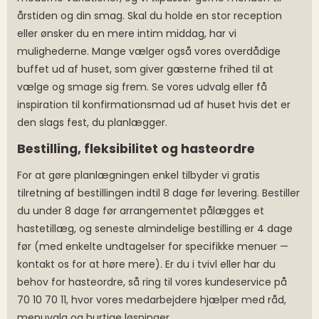
årstiden og din smag. Skal du holde en stor reception
eller ønsker du en mere intim middag, har vi
mulighederne. Mange vælger også vores overdådige
buffet ud af huset, som giver gæsterne frihed til at
vælge og smage sig frem. Se vores udvalg eller få
inspiration til konfirmationsmad ud af huset hvis det er
den slags fest, du planlægger.
Bestilling, fleksibilitet og hasteordre
For at gøre planlægningen enkel tilbyder vi gratis
tilretning af bestillingen indtil 8 dage før levering. Bestiller
du under 8 dage før arrangementet pålægges et
hastetillæg, og seneste almindelige bestilling er 4 dage
før (med enkelte undtagelser for specifikke menuer —
kontakt os for at høre mere). Er du i tvivl eller har du
behov for hasteordre, så ring til vores kundeservice på
70 10 70 11, hvor vores medarbejdere hjælper med råd,
menuvalg og hurtige løsninger.