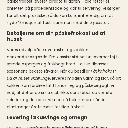
påskefrokost leveret direkte til døren – alle retter er
anrettet på porcelænsfade og klar til servering. Vi sørger
for alt det praktiske, så du kan koncentrere dig om at
nyde “Smagen af fest” sammen med dine gæster.
Detaljerne om din påskefrokost ud af
huset
Vores udvalg både overrasker og vækker
genkendelsesglæde. Fra klassisk sild og lun leverpostej til
sprøde asparges og friskbagt brød – alt er tilpasset
sæsonens bedste råvarer. Når du bestiller
Påskefrokost
ud af huset Skævinge
, leveres maden varm og klar, så dit
køkken kan forblive frit til snak, leg og påskeægjagt. Vi
ved, at det er de små øjeblikke, der skaber de største
minder, og derfor er vi med på hele rejsen, når du
planlægger årets mest festlige frokost.
Levering i Skævinge og omegn