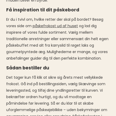
maden bliver en byrde.
Få inspiration til dit påskebord
Er du i tvivl om, hvilke retter der skal på bordet? Besøg
vores side om
påskefrokost ud af huset
og lad dig
inspirere af vores fulde sortiment. Vælg mellem
traditionelle anretninger eller sammensæt din helt egen
påskebuffet med alt fra karrysild til røget laks og
gourmetpyntede æg. Mulighederne er mange, og vores
anbefalinger guider dig til den perfekte kombination.
Sådan bestiller du
Det tager kun få klik at sikre sig årets mest vellykkede
frokost. Gå ind på bestillingssiden, vælg Skævinge som
leveringssted, og tilføj dine yndlingsretter til kurven. Vi
bekræfter ordren hurtigt, og du vil modtage en
påmindelse før levering. Så er du klar til at skabe
uforglemmelige påskeøjeblikke – uden bekymringer om