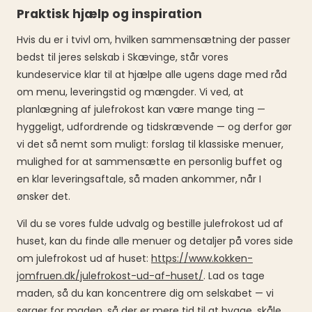
Praktisk hjælp og inspiration
Hvis du er i tvivl om, hvilken sammensætning der passer
bedst til jeres selskab i Skævinge, står vores
kundeservice klar til at hjælpe alle ugens dage med råd
om menu, leveringstid og mængder. Vi ved, at
planlægning af julefrokost kan være mange ting —
hyggeligt, udfordrende og tidskrævende — og derfor gør
vi det så nemt som muligt: forslag til klassiske menuer,
mulighed for at sammensætte en personlig buffet og
en klar leveringsaftale, så maden ankommer, når I
ønsker det.
Vil du se vores fulde udvalg og bestille julefrokost ud af
huset, kan du finde alle menuer og detaljer på vores side
om julefrokost ud af huset:
https://www.kokken-
jomfruen.dk/julefrokost-ud-af-huset/
. Lad os tage
maden, så du kan koncentrere dig om selskabet — vi
sørger for maden, så der er mere tid til at hygge, skåle