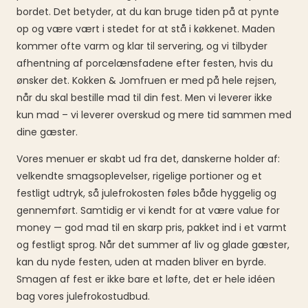
bordet. Det betyder, at du kan bruge tiden på at pynte
op og være vært i stedet for at stå i køkkenet. Maden
kommer ofte varm og klar til servering, og vi tilbyder
afhentning af porcelænsfadene efter festen, hvis du
ønsker det. Kokken & Jomfruen er med på hele rejsen,
når du skal bestille mad til din fest. Men vi leverer ikke
kun mad – vi leverer overskud og mere tid sammen med
dine gæster.
Vores menuer er skabt ud fra det, danskerne holder af:
velkendte smagsoplevelser, rigelige portioner og et
festligt udtryk, så julefrokosten føles både hyggelig og
gennemført. Samtidig er vi kendt for at være value for
money — god mad til en skarp pris, pakket ind i et varmt
og festligt sprog. Når det summer af liv og glade gæster,
kan du nyde festen, uden at maden bliver en byrde.
Smagen af fest er ikke bare et løfte, det er hele idéen
bag vores julefrokostudbud.