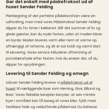
Gør det enkelt med påskefrokost ud af
huset Sønder Felding
Planlægning af det perfekte påskebord kan være en
udfordring, men med vores
Påskefrokost Sønder Felding
slipper du for timer i køkkenet. Når det summer af liv og
glade gæster, kan du nyde festen, uden at maden bliver
en byrde. Maden leveres varm eller nem at varme op,
afhængigt af retterne, og alt er sat koldt og varmt klart
til servering. Vores service inkluderer afhentning af
porcelænsfade efter festen, hvis du ønsker det, så du
slipper for oprydningen.
Levering til Sønder Felding og omegn
Udover Sønder Felding leverer vi
påskefrokost ud af
huset
til nærliggende byer som Herning, Give, Billund og
Ikast. Vores fleksible køreplan betyder, at selv mindre
byer i området kan få besøg af vores biler, fyldt med
festklare fade og velduftende påskemad. Du behøver