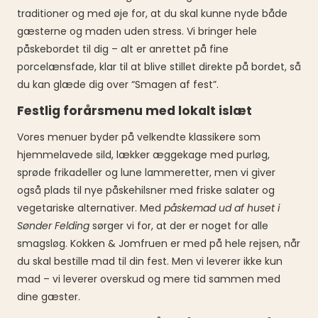
traditioner og med øje for, at du skal kunne nyde både
gæsterne og maden uden stress. Vi bringer hele
påskebordet til dig – alt er anrettet på fine
porcelænsfade, klar til at blive stillet direkte på bordet, så
du kan glæde dig over “Smagen af fest”.
Festlig forårsmenu med lokalt islæt
Vores menuer byder på velkendte klassikere som
hjemmelavede sild, lækker æggekage med purløg,
sprøde frikadeller og lune lammeretter, men vi giver
også plads til nye påskehilsner med friske salater og
vegetariske alternativer. Med
påskemad ud af huset i
Sønder Felding
sørger vi for, at der er noget for alle
smagsløg. Kokken & Jomfruen er med på hele rejsen, når
du skal bestille mad til din fest. Men vi leverer ikke kun
mad – vi leverer overskud og mere tid sammen med
dine gæster.