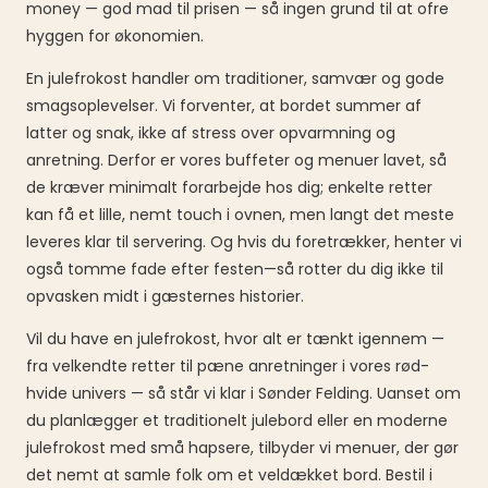
money — god mad til prisen — så ingen grund til at ofre
hyggen for økonomien.
En julefrokost handler om traditioner, samvær og gode
smagsoplevelser. Vi forventer, at bordet summer af
latter og snak, ikke af stress over opvarmning og
anretning. Derfor er vores buffeter og menuer lavet, så
de kræver minimalt forarbejde hos dig; enkelte retter
kan få et lille, nemt touch i ovnen, men langt det meste
leveres klar til servering. Og hvis du foretrækker, henter vi
også tomme fade efter festen—så rotter du dig ikke til
opvasken midt i gæsternes historier.
Vil du have en julefrokost, hvor alt er tænkt igennem —
fra velkendte retter til pæne anretninger i vores rød-
hvide univers — så står vi klar i Sønder Felding. Uanset om
du planlægger et traditionelt julebord eller en moderne
julefrokost med små hapsere, tilbyder vi menuer, der gør
det nemt at samle folk om et veldækket bord. Bestil i