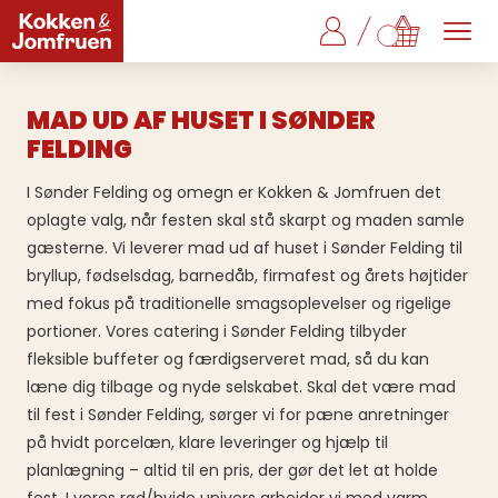
MAD UD AF HUSET I SØNDER
FELDING
I Sønder Felding og omegn er Kokken & Jomfruen det
oplagte valg, når festen skal stå skarpt og maden samle
gæsterne. Vi leverer mad ud af huset i Sønder Felding til
bryllup, fødselsdag, barnedåb, firmafest og årets højtider
med fokus på traditionelle smagsoplevelser og rigelige
portioner. Vores catering i Sønder Felding tilbyder
fleksible buffeter og færdigserveret mad, så du kan
læne dig tilbage og nyde selskabet. Skal det være mad
til fest i Sønder Felding, sørger vi for pæne anretninger
på hvidt porcelæn, klare leveringer og hjælp til
planlægning – altid til en pris, der gør det let at holde