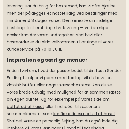
levering. Har du brug for hastemad, kan vi ofte hjælpe,
men der pålægges et hastetillæg ved bestillinger med
mindre end 8 dages varsel. Den seneste almindelige
bestillingsfrist er 4 dage før levering — ved særlige
ønsker kan der være undtagelser. Ved tvivl eller
hasteordre er du altid velkommen til at ringe til vores
kundeservice på 70 10 70 11.
Inspiration og særlige menuer
Er du i tvivl om, hvad der passer bedst til din fest i Sønder
Felding, hjælper vi gerne med forslag. Vil du have en
klassisk buffet eller noget sæsonbestemt, kan du se
vores brede udvalg med mulighed for at sammensætte
din egen buffet. Kig for eksempel på vores side om
buffet ud af huset
eller find idéer til sæsonens
sammenkomster som
konfirmationsmad ud af huset
.
Skal det være en personlig fejring, kan du også lade dig
inspirere af vores løsninger til
mad til fødselsdag
.