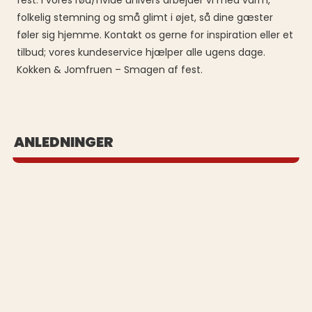
fest. I vores rød/hvide univers arbejder vi med varm,
folkelig stemning og små glimt i øjet, så dine gæster
føler sig hjemme. Kontakt os gerne for inspiration eller et
tilbud; vores kundeservice hjælper alle ugens dage.
Kokken & Jomfruen – Smagen af fest.
BUFFET UD AF HUSET
ANLEDNINGER
Se vores populære buffeter