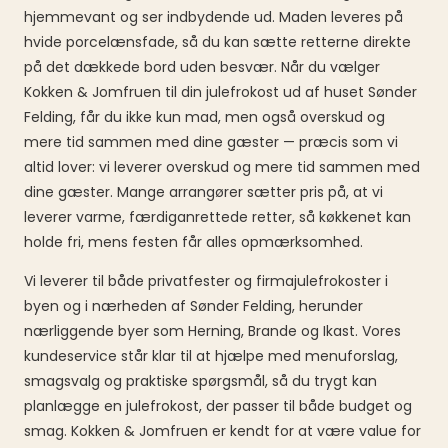
hjemmevant og ser indbydende ud. Maden leveres på
hvide porcelænsfade, så du kan sætte retterne direkte
på det dækkede bord uden besvær. Når du vælger
Kokken & Jomfruen til din julefrokost ud af huset Sønder
Felding, får du ikke kun mad, men også overskud og
mere tid sammen med dine gæster — præcis som vi
altid lover: vi leverer overskud og mere tid sammen med
dine gæster. Mange arrangører sætter pris på, at vi
leverer varme, færdiganrettede retter, så køkkenet kan
holde fri, mens festen får alles opmærksomhed.
Vi leverer til både privatfester og firmajulefrokoster i
byen og i nærheden af Sønder Felding, herunder
nærliggende byer som Herning, Brande og Ikast. Vores
kundeservice står klar til at hjælpe med menuforslag,
smagsvalg og praktiske spørgsmål, så du trygt kan
planlægge en julefrokost, der passer til både budget og
smag. Kokken & Jomfruen er kendt for at være value for