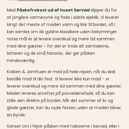
Med
Påskefrokost ud af huset Sørvad
slipper du for
at jonglere varmeovne og fade i sidste øjeblik. Vi leverer
langt det meste af maden varm og klar til bordet, så I
kan samles om de gyldne klassikere uden bekymringer.
Vores mål er at levere overskud og mere tid sammen
med dine gæster – for det er trods alt samtalerne,
latteren og de små historier, der gør påsken
mindeværdig.
Kokken & Jomfruen er med på hele rejsen, når du skal
bestille mad til din fest. Vi leverer ikke kun mad – vi
leverer overskud og mere tid sammen med dine gæster.
Maden leveres anrettet på porcelænsfade, så du kan
stille den direkte på bordet. Når det summer af liv og
glade gæster, kan du nyde festen, uden at maden bliver
en byrde.
Uanset om I fejrer påsken med naboerne i Sørvad, eller I