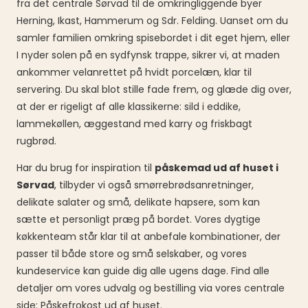
fra det centrale Sørvad til de omkringliggende byer
Herning, Ikast, Hammerum og Sdr. Felding. Uanset om du
samler familien omkring spisebordet i dit eget hjem, eller
I nyder solen på en sydfynsk trappe, sikrer vi, at maden
ankommer velanrettet på hvidt porcelæn, klar til
servering. Du skal blot stille fade frem, og glæde dig over,
at der er rigeligt af alle klassikerne: sild i eddike,
lammekøllen, æggestand med karry og friskbagt
rugbrød.
Har du brug for inspiration til
påskemad ud af huset i
Sørvad
, tilbyder vi også smørrebrødsanretninger,
delikate salater og små, delikate hapsere, som kan
sætte et personligt præg på bordet. Vores dygtige
køkkenteam står klar til at anbefale kombinationer, der
passer til både store og små selskaber, og vores
kundeservice kan guide dig alle ugens dage. Find alle
detaljer om vores udvalg og bestilling via vores centrale
side:
Påskefrokost ud af huset
.