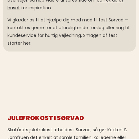
overvejer, så hop videre til vores side om
buffet ud af
huset
for inspiration.
Vi glæder os til at hjælpe dig med mad til fest Sørvad —
kontakt os gerne for et uforpligtende forslag eller ring til
kundeservice for hurtig vejledning. Smagen af fest
starter her.
JULEFROKOST I SØRVAD
Skal årets julefrokost afholdes i Sørvad, så gør Kokken &
Jomfruen det enkelt at samle familien, kollegerne eller