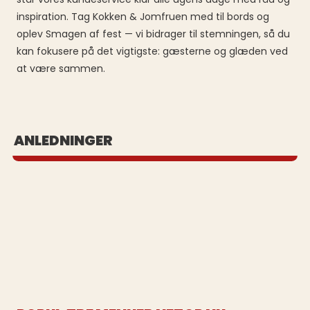
inspiration. Tag Kokken & Jomfruen med til bords og
oplev Smagen af fest — vi bidrager til stemningen, så du
kan fokusere på det vigtigste: gæsterne og glæden ved
at være sammen.
BUFFET UD AF HUSET
ANLEDNINGER
Se vores populære buffeter