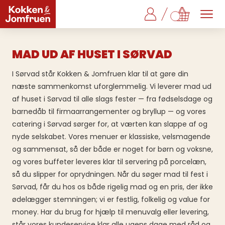
MAD UD AF HUSET I SØRVAD
I Sørvad står Kokken & Jomfruen klar til at gøre din
næste sammenkomst uforglemmelig. Vi leverer mad ud
af huset i Sørvad til alle slags fester — fra fødselsdage og
barnedåb til firmaarrangementer og bryllup — og vores
catering i Sørvad sørger for, at værten kan slappe af og
nyde selskabet. Vores menuer er klassiske, velsmagende
og sammensat, så der både er noget for børn og voksne,
og vores buffeter leveres klar til servering på porcelæn,
så du slipper for oprydningen. Når du søger mad til fest i
Sørvad, får du hos os både rigelig mad og en pris, der ikke
ødelægger stemningen; vi er festlig, folkelig og value for
money. Har du brug for hjælp til menuvalg eller levering,
står vores kundeservice klar alle ugens dage med råd og