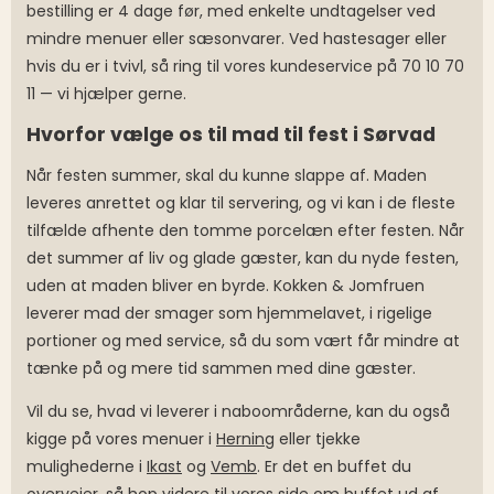
bestilling er 4 dage før, med enkelte undtagelser ved
mindre menuer eller sæsonvarer. Ved hastesager eller
hvis du er i tvivl, så ring til vores kundeservice på 70 10 70
11 — vi hjælper gerne.
Hvorfor vælge os til mad til fest i Sørvad
Når festen summer, skal du kunne slappe af. Maden
leveres anrettet og klar til servering, og vi kan i de fleste
tilfælde afhente den tomme porcelæn efter festen. Når
det summer af liv og glade gæster, kan du nyde festen,
uden at maden bliver en byrde. Kokken & Jomfruen
leverer mad der smager som hjemmelavet, i rigelige
portioner og med service, så du som vært får mindre at
tænke på og mere tid sammen med dine gæster.
Vil du se, hvad vi leverer i naboområderne, kan du også
kigge på vores menuer i
Herning
eller tjekke
mulighederne i
Ikast
og
Vemb
. Er det en buffet du