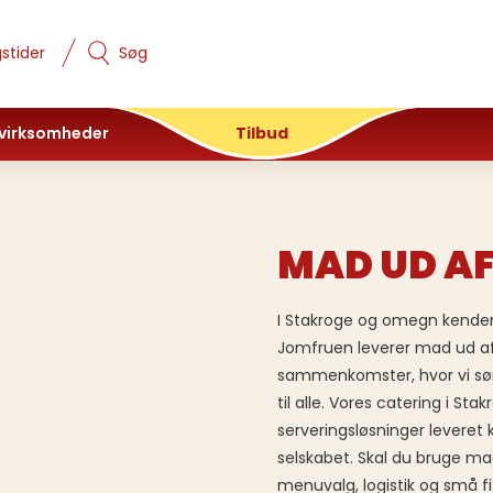
stider
Søg
 virksomheder
Tilbud
MAD UD AF
I Stakroge og omegn kender 
Jomfruen leverer mad ud af 
sammenkomster, hvor vi sør
til alle. Vores catering i S
serveringsløsninger leveret
selskabet. Skal du bruge ma
menuvalg, logistik og små fif