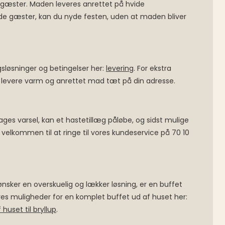
ne gæster. Maden leveres anrettet på hvide
lade gæster, kan du nyde festen, uden at maden bliver
sløsninger og betingelser her:
levering
. For ekstra
 at levere varm og anrettet mad tæt på din adresse.
dages varsel, kan et hastetillæg påløbe, og sidst mulige
d velkommen til at ringe til vores kundeservice på 70 10
ønsker en overskuelig og lækker løsning, er en buffet
res muligheder for en komplet buffet ud af huset her:
huset til bryllup
.