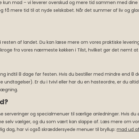
rer ikke kun mad – vi leverer overskud og mere tid sammen med di
og få mere tid til at nyde selskabet. Når det summer af liv og g
 resten af landet. Du kan læse mere om vores praktiske levering
Stakroge fra vores nærmeste køkken i Tilst, hvilket gør det nemt
ning indtil 8 dage før festen. Hvis du bestiller med mindre end 8 
ndtagelser). Er du i tvivl eller har du en hasteordre, er du alti
nlægning.
ed?
e serveringer og specialmenuer til særlige anledninger. Hvis du 
erne selv vælger, og du som vært kan slappe af. Læs mere om vo
ærlig dag, har vi også skræddersyede menuer til bryllup:
mad ud af 