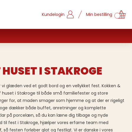
Kundelogin
Min bestilling
 HUSET I STAKROGE
vi glæden ved et godt bord og en vellykket fest. Kokken &
huset i Stakroge til både små familiefester og store
ger for, at maden smager som hjemme og at der er rigeligt
takroge dækker både buffet, anretninger og komplette
 klar på porcelæn, så du kan læne dig tilbage og nyde
d til fest i Stakroge, hjælper vores erfarne team med
, så festen forløber glat og festligt. Vi er danske i vores