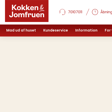
70107011
Åbning
Mad ud af huset
Kundeservice
Information
For