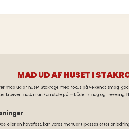
MAD UD AF HUSET I STAKR
erer mad ud af huset Stakroge med fokus på velkendt smag, god p
 kræver mad, man kan stole på — både i smag og i levering. Når
øsninger
e eller en havefest, kan vores menuer tilpasses efter anledni