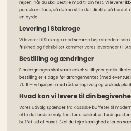
rejsen, når du skal bestille mad til din fest. Vi leve
porcelænsfade, så du kan stille det direkte på bordet 
en byrde.
Levering i Stakroge
Vi leverer til Stakroge med samme høje standard som i
friskhed og fleksibilitet kommer vores leverancer til 
Bestilling og ændringer
Planlægningen skal være enkel: vi tilbyder gratis tilret
bestilling er 4 dage før arrangementet (med eventuelle u
70 11 — vi hjælper med råd, smagsvalg og praktisk pla
Hvad kan vi levere til din begivenh
Vores udvalg spænder fra klassiske buffeter til modern
ofte det bedste valg for større selskaber, fordi gæst
buffet ud af huset
. Skal du fejre kærlighed eller en s