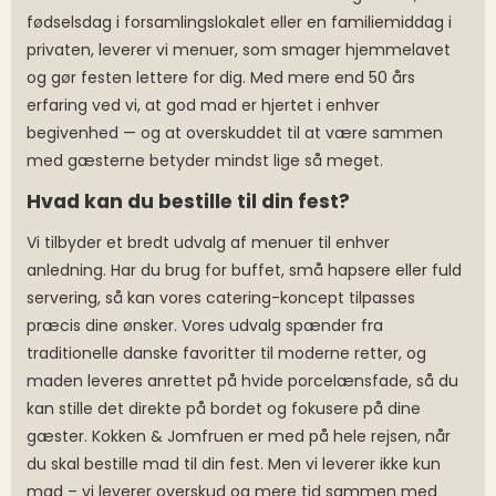
fødselsdag i forsamlingslokalet eller en familiemiddag i
privaten, leverer vi menuer, som smager hjemmelavet
og gør festen lettere for dig. Med mere end 50 års
erfaring ved vi, at god mad er hjertet i enhver
begivenhed — og at overskuddet til at være sammen
med gæsterne betyder mindst lige så meget.
Hvad kan du bestille til din fest?
Vi tilbyder et bredt udvalg af menuer til enhver
anledning. Har du brug for buffet, små hapsere eller fuld
servering, så kan vores catering-koncept tilpasses
præcis dine ønsker. Vores udvalg spænder fra
traditionelle danske favoritter til moderne retter, og
maden leveres anrettet på hvide porcelænsfade, så du
kan stille det direkte på bordet og fokusere på dine
gæster. Kokken & Jomfruen er med på hele rejsen, når
du skal bestille mad til din fest. Men vi leverer ikke kun
mad – vi leverer overskud og mere tid sammen med