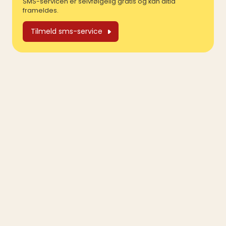
SMS-servicen er selvfølgelig gratis og kan altid
frameldes.
Tilmeld sms-service