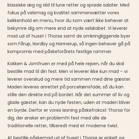
klassiske æg og sild til lune retter og sprøde salater. Med
fokus på velsmag og kvalitet sammensætter vores
køkkenhold en menu, hvor du som vært ikke behøver at
bekymre dig om mere end at nyde selskabet. Vi leverer
mad ud af huset i Thorsø samt de omkringliggende byer
som Fårup, Nordby og Hannerup, så ingen behøver gå på
kompromis med påskeforårets festlige rammer.
Kokken & Jomfruen er med på hele rejsen, når du skal
bestille mad til din fest. Men vi leverer ikke kun mad – vi
leverer overskud og mere tid sammen med dine gæster.
Maden leveres anrettet på porcelænsfade, så du kan
stille den direkte ind på bordet. Når det summer af liv og
glade gæster, kan du nyde festen, uden at maden bliver
en byrde. Derfor er vores løsning påskefrokost Thorsø for
dig, der ønsker en problemfri fest med alle de
traditionelle retter, tilberedt med et moderne twist.
At bestille påskemad ud af huset i Thorsø er enkelt og