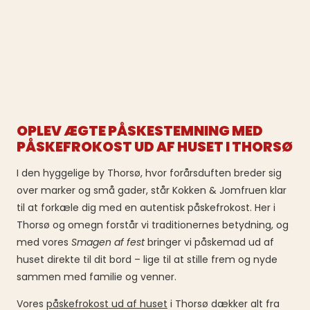
OPLEV ÆGTE PÅSKESTEMNING MED
PÅSKEFROKOST UD AF HUSET I THORSØ
I den hyggelige by Thorsø, hvor forårsduften breder sig
over marker og små gader, står Kokken & Jomfruen klar
til at forkæle dig med en autentisk påskefrokost. Her i
Thorsø og omegn forstår vi traditionernes betydning, og
med vores
Smagen af fest
bringer vi påskemad ud af
huset direkte til dit bord – lige til at stille frem og nyde
sammen med familie og venner.
Vores
påskefrokost ud af huset
i Thorsø dækker alt fra