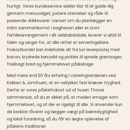
hurtigt. Vores kundeservice sidder klar til at guide dig
gennem menuvalget, justere størrelser og råde til
passende drikkevarer. Uanset om du planlægger en
intim sammenkomst i baghaven eller et stort
familiearrangement i dit selskabslokale, leverer vi altid til
tiden og sørger for, at alle retter er serveringsklare.
Frokostbordet kan indeholde alt fra lun leverpostej med
bacon, krydrede karrysild og pickles til sprøde grøntsager,
friskbagt brød og hjemmelavet påskekage.
Med mere end 50 års erfaring i cateringverdenen ved
Kokken & Jomfruen, at en vellykket fest kræver tryghed.
Derfor er vores påskefrokost ud af huset Thorsø
sammensat, så du er sikker på, at maden smager som
hjemmelavet, og at der er rigeligt til alle. Vi anvender kun
de bedste råvarer og lægger vægt på bæredygtighed
og lokal forankring, så du får en ægte oplevelse af
påskens traditioner.