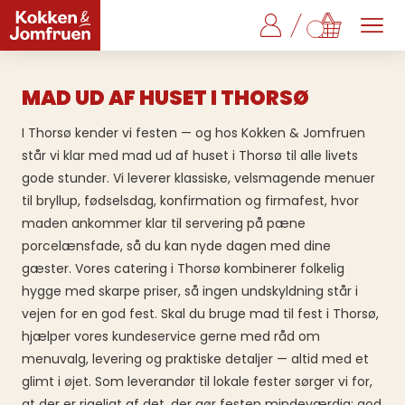
MAD UD AF HUSET I THORSØ
I Thorsø kender vi festen — og hos Kokken & Jomfruen
står vi klar med mad ud af huset i Thorsø til alle livets
gode stunder. Vi leverer klassiske, velsmagende menuer
til bryllup, fødselsdag, konfirmation og firmafest, hvor
maden ankommer klar til servering på pæne
porcelænsfade, så du kan nyde dagen med dine
gæster. Vores catering i Thorsø kombinerer folkelig
hygge med skarpe priser, så ingen undskyldning står i
vejen for en god fest. Skal du bruge mad til fest i Thorsø,
hjælper vores kundeservice gerne med råd om
menuvalg, levering og praktiske detaljer — altid med et
glimt i øjet. Som leverandør til lokale fester sørger vi for,
at der er rigeligt af det, der gør festen mindeværdig: god