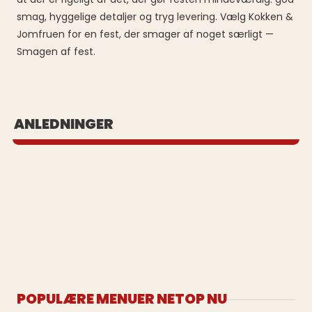
smag, hyggelige detaljer og tryg levering. Vælg Kokken &
Jomfruen for en fest, der smager af noget særligt —
Smagen af fest.
BUFFET UD AF HUSET
ANLEDNINGER
Se vores populære buffeter
POPULÆRE MENUER NETOP NU