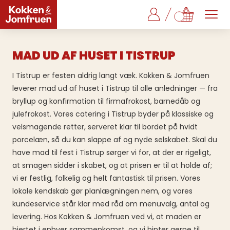
MAD UD AF HUSET I TISTRUP
I Tistrup er festen aldrig langt væk. Kokken & Jomfruen
leverer mad ud af huset i Tistrup til alle anledninger — fra
bryllup og konfirmation til firmafrokost, barnedåb og
julefrokost. Vores catering i Tistrup byder på klassiske og
velsmagende retter, serveret klar til bordet på hvidt
porcelæn, så du kan slappe af og nyde selskabet. Skal du
have mad til fest i Tistrup sørger vi for, at der er rigeligt,
at smagen sidder i skabet, og at prisen er til at holde af;
vi er festlig, folkelig og helt fantastisk til prisen. Vores
lokale kendskab gør planlægningen nem, og vores
kundeservice står klar med råd om menuvalg, antal og
levering. Hos Kokken & Jomfruen ved vi, at maden er
hjertet i enhver sammenkomst, og vi hinter gerne til