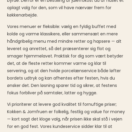
byrde. Derfor er en bestilling af julefrokost ud af huset et
oplagt valg for den, som vil have nærvær frem for
køkkenarbejde.
Vores menuer er fleksible: vælg en fyldig buffet med
kolde og varme klassikere, eller sammensæt en mere
håndgribelig menu med mindre retter og hapsere — alt
leveret og anrettet, så det præsenterer sig flot og
smager hjemmelavet. Praktisk for dig som vært betyder
det, at de fleste retter kommer varme og klar til
servering, og at den hvide porcelænservice både løfter
bordets udtryk og kan afhentes efter festen, hvis du
ønsker det. Den løsning sparer tid og sikrer, at festens
fokus forbliver på samtaler, latter og hygge.
Vi prioriterer at levere god kvalitet til fornuftige priser;
Kokken & Jomfruen er folkelig, festlig og value for money
— kort sagt det kloge valg, når prisen ikke skal stå i vejen
for en god fest. Vores kundeservice sidder klar til at