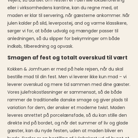
Vejers, så uanset om festen er i den lille lokaleforening
eller i virksomhedens kantine, kan du regne med, at
maden er klar til servering, når gæsterne ankommer. Når
julen kalder på sild, leverpostej, and og varme klassikere,
sørger vi for, at både udvalg og mængder passer til
anledningen, så du slipper for bekymringer om både
indkøb, tilberedning og opvask.
Smagen af fest og totalt overskud til vært
Kokken & Jomfruen er med på hele rejsen, når du skal
bestille mad til din fest. Men vi leverer ikke kun mad – vi
leverer overskud og mere tid sammen med dine gæster.
Vores julefrokostløsninger er sammensat, så de både
rammer de traditionelle danske smage og giver plads til
variation for dem, der ønsker et moderne twist. Maden
leveres anrettet på porcelænsfade, så du kan stille den
direkte ind på bordet, og når det summer af liv og glade
gæster, kan du nyde festen, uden at maden bliver en