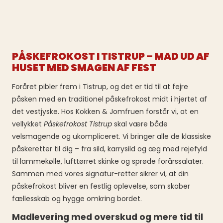
PÅSKEFROKOST I TISTRUP – MAD UD AF
HUSET MED SMAGEN AF FEST
Foråret pibler frem i Tistrup, og det er tid til at fejre
påsken med en traditionel påskefrokost midt i hjertet af
det vestjyske. Hos Kokken & Jomfruen forstår vi, at en
vellykket
Påskefrokost Tistrup
skal være både
velsmagende og ukompliceret. Vi bringer alle de klassiske
påskeretter til dig – fra sild, karrysild og æg med rejefyld
til lammekølle, lufttørret skinke og sprøde forårssalater.
Sammen med vores signatur-retter sikrer vi, at din
påskefrokost bliver en festlig oplevelse, som skaber
fællesskab og hygge omkring bordet.
Madlevering med overskud og mere tid til