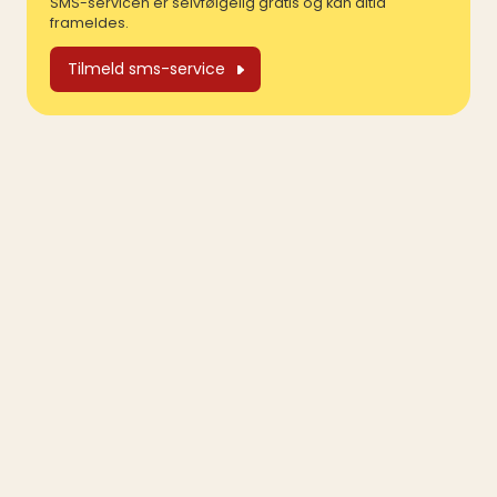
SMS-servicen er selvfølgelig gratis og kan altid
frameldes.
Tilmeld sms-service