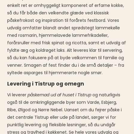
enkelt ret er omhyggeligt komponeret af erfarne kokke,
så du får både den velkendte glæde ved klassisk
påskefrokost og inspiration til forårets festbord. Vores
udvalg omfatter blandt andet sprødstegt lammekølle
med rosmarin, hjemmelavede lammefrikadeller,
forårsruller med frisk spinat og ricotta, samt et udvalg af
fyldte æg og koldrøget laks. Alt leveres klar til servering,
så du kan fokusere på at byde velkommen til familie og
venner. Smagen af fest finder du i de små detaljer – fra
syltede asparges til hjemmerørte nogle smør.
Levering i Tistrup og omegn
Vi leverer
påskemad ud af huset i Tistrup
og naturligvis
også til de omkringliggende byer som Varde, Esbjerg,
Ribe, Ølgod og Nørre Nebel. Uanset om du fejrer påske i
det centrale Tistrup eller ude på landet, sørger vi for
punktlig levering og fleksible løsninger, så du undgår
stress og travlhed i køkkenet. Se hele vores udvalg og