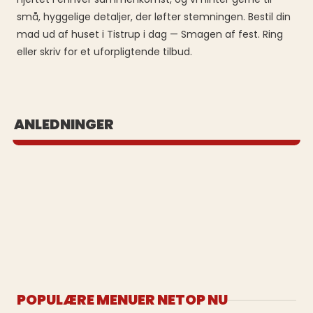
små, hyggelige detaljer, der løfter stemningen. Bestil din
mad ud af huset i Tistrup i dag — Smagen af fest. Ring
eller skriv for et uforpligtende tilbud.
BUFFET UD AF HUSET
ANLEDNINGER
Se vores populære buffeter
POPULÆRE MENUER NETOP NU