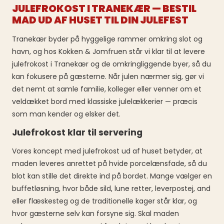
JULEFROKOST I TRANEKÆR — BESTIL
MAD UD AF HUSET TIL DIN JULEFEST
Tranekær byder på hyggelige rammer omkring slot og
havn, og hos Kokken & Jomfruen står vi klar til at levere
julefrokost i Tranekær og de omkringliggende byer, så du
kan fokusere på gæsterne. Når julen nærmer sig, gør vi
det nemt at samle familie, kolleger eller venner om et
veldækket bord med klassiske julelækkerier — præcis
som man kender og elsker det.
Julefrokost klar til servering
Vores koncept med julefrokost ud af huset betyder, at
maden leveres anrettet på hvide porcelænsfade, så du
blot kan stille det direkte ind på bordet. Mange vælger en
buffetløsning, hvor både sild, lune retter, leverpostej, and
eller flæskesteg og de traditionelle kager står klar, og
hvor gæsterne selv kan forsyne sig. Skal maden