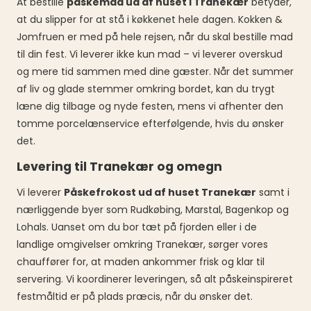
At bestille
påskemad ud af huset i Tranekær
betyder,
at du slipper for at stå i køkkenet hele dagen. Kokken &
Jomfruen er med på hele rejsen, når du skal bestille mad
til din fest. Vi leverer ikke kun mad – vi leverer overskud
og mere tid sammen med dine gæster. Når det summer
af liv og glade stemmer omkring bordet, kan du trygt
læne dig tilbage og nyde festen, mens vi afhenter den
tomme porcelænservice efterfølgende, hvis du ønsker
det.
Levering til Tranekær og omegn
Vi leverer
Påskefrokost ud af huset Tranekær
samt i
nærliggende byer som Rudkøbing, Marstal, Bagenkop og
Lohals. Uanset om du bor tæt på fjorden eller i de
landlige omgivelser omkring Tranekær, sørger vores
chauffører for, at maden ankommer frisk og klar til
servering. Vi koordinerer leveringen, så alt påskeinspireret
festmåltid er på plads præcis, når du ønsker det.