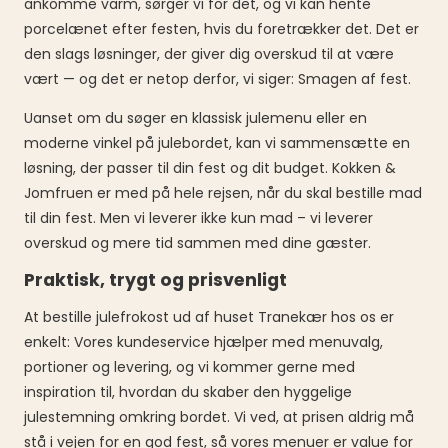
ankomme varm, sørger vi for det, og vi kan hente
porcelænet efter festen, hvis du foretrækker det. Det er
den slags løsninger, der giver dig overskud til at være
vært — og det er netop derfor, vi siger: Smagen af fest.
Uanset om du søger en klassisk julemenu eller en
moderne vinkel på julebordet, kan vi sammensætte en
løsning, der passer til din fest og dit budget. Kokken &
Jomfruen er med på hele rejsen, når du skal bestille mad
til din fest. Men vi leverer ikke kun mad – vi leverer
overskud og mere tid sammen med dine gæster.
Praktisk, trygt og prisvenligt
At bestille julefrokost ud af huset Tranekær hos os er
enkelt: Vores kundeservice hjælper med menuvalg,
portioner og levering, og vi kommer gerne med
inspiration til, hvordan du skaber den hyggelige
julestemning omkring bordet. Vi ved, at prisen aldrig må
stå i vejen for en god fest, så vores menuer er value for