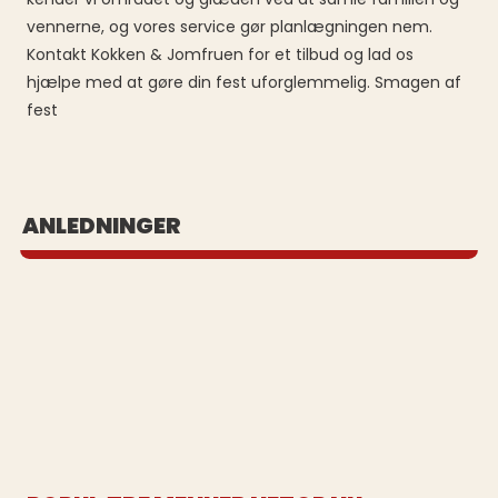
vennerne, og vores service gør planlægningen nem.
Kontakt Kokken & Jomfruen for et tilbud og lad os
hjælpe med at gøre din fest uforglemmelig. Smagen af
fest
BUFFET UD AF HUSET
ANLEDNINGER
Se vores populære buffeter