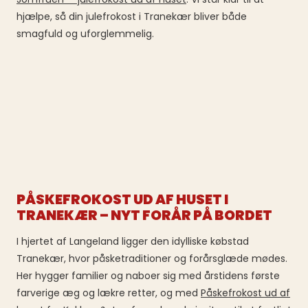
hjælpe, så din julefrokost i Tranekær bliver både
smagfuld og uforglemmelig.
PÅSKEFROKOST UD AF HUSET I
TRANEKÆR – NYT FORÅR PÅ BORDET
I hjertet af Langeland ligger den idylliske købstad
Tranekær, hvor påsketraditioner og forårsglæde mødes.
Her hygger familier og naboer sig med årstidens første
farverige æg og lækre retter, og med
Påskefrokost ud af