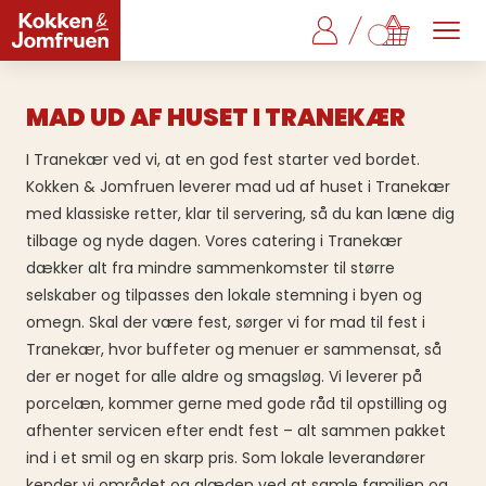
MAD UD AF HUSET I TRANEKÆR
I Tranekær ved vi, at en god fest starter ved bordet.
Kokken & Jomfruen leverer mad ud af huset i Tranekær
med klassiske retter, klar til servering, så du kan læne dig
tilbage og nyde dagen. Vores catering i Tranekær
dækker alt fra mindre sammenkomster til større
selskaber og tilpasses den lokale stemning i byen og
omegn. Skal der være fest, sørger vi for mad til fest i
Tranekær, hvor buffeter og menuer er sammensat, så
der er noget for alle aldre og smagsløg. Vi leverer på
porcelæn, kommer gerne med gode råd til opstilling og
afhenter servicen efter endt fest – alt sammen pakket
ind i et smil og en skarp pris. Som lokale leverandører
kender vi området og glæden ved at samle familien og