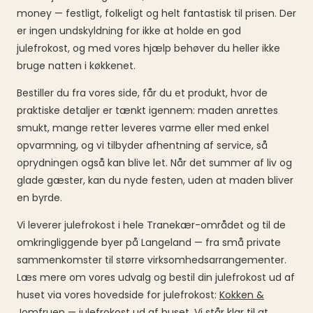
money — festligt, folkeligt og helt fantastisk til prisen. Der
er ingen undskyldning for ikke at holde en god
julefrokost, og med vores hjælp behøver du heller ikke
bruge natten i køkkenet.
Bestiller du fra vores side, får du et produkt, hvor de
praktiske detaljer er tænkt igennem: maden anrettes
smukt, mange retter leveres varme eller med enkel
opvarmning, og vi tilbyder afhentning af service, så
oprydningen også kan blive let. Når det summer af liv og
glade gæster, kan du nyde festen, uden at maden bliver
en byrde.
Vi leverer julefrokost i hele Tranekær-området og til de
omkringliggende byer på Langeland — fra små private
sammenkomster til større virksomhedsarrangementer.
Læs mere om vores udvalg og bestil din julefrokost ud af
huset via vores hovedside for julefrokost:
Kokken &
Jomfruen — julefrokost ud af huset
. Vi står klar til at