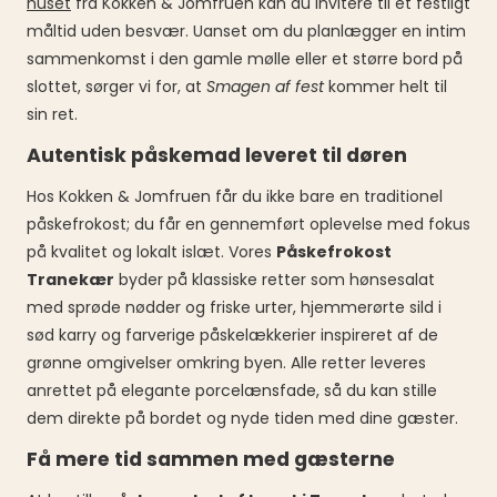
huset
fra Kokken & Jomfruen kan du invitere til et festligt
måltid uden besvær. Uanset om du planlægger en intim
sammenkomst i den gamle mølle eller et større bord på
slottet, sørger vi for, at
Smagen af fest
kommer helt til
sin ret.
Autentisk påskemad leveret til døren
Hos Kokken & Jomfruen får du ikke bare en traditionel
påskefrokost; du får en gennemført oplevelse med fokus
på kvalitet og lokalt islæt. Vores
Påskefrokost
Tranekær
byder på klassiske retter som hønsesalat
med sprøde nødder og friske urter, hjemmerørte sild i
sød karry og farverige påskelækkerier inspireret af de
grønne omgivelser omkring byen. Alle retter leveres
anrettet på elegante porcelænsfade, så du kan stille
dem direkte på bordet og nyde tiden med dine gæster.
Få mere tid sammen med gæsterne