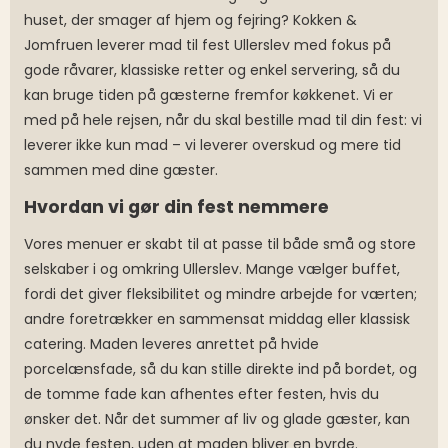
huset, der smager af hjem og fejring? Kokken &
Jomfruen leverer mad til fest Ullerslev med fokus på
gode råvarer, klassiske retter og enkel servering, så du
kan bruge tiden på gæsterne fremfor køkkenet. Vi er
med på hele rejsen, når du skal bestille mad til din fest: vi
leverer ikke kun mad – vi leverer overskud og mere tid
sammen med dine gæster.
Hvordan vi gør din fest nemmere
Vores menuer er skabt til at passe til både små og store
selskaber i og omkring Ullerslev. Mange vælger buffet,
fordi det giver fleksibilitet og mindre arbejde for værten;
andre foretrækker en sammensat middag eller klassisk
catering. Maden leveres anrettet på hvide
porcelænsfade, så du kan stille direkte ind på bordet, og
de tomme fade kan afhentes efter festen, hvis du
ønsker det. Når det summer af liv og glade gæster, kan
du nyde festen, uden at maden bliver en byrde.