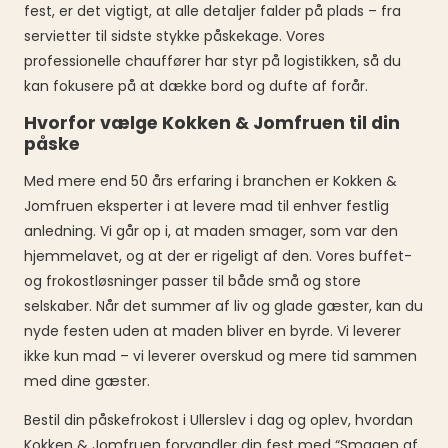
fest, er det vigtigt, at alle detaljer falder på plads – fra
servietter til sidste stykke påskekage. Vores
professionelle chauffører har styr på logistikken, så du
kan fokusere på at dække bord og dufte af forår.
Hvorfor vælge Kokken & Jomfruen til din
påske
Med mere end 50 års erfaring i branchen er Kokken &
Jomfruen eksperter i at levere mad til enhver festlig
anledning. Vi går op i, at maden smager, som var den
hjemmelavet, og at der er rigeligt af den. Vores buffet-
og frokostløsninger passer til både små og store
selskaber. Når det summer af liv og glade gæster, kan du
nyde festen uden at maden bliver en byrde. Vi leverer
ikke kun mad – vi leverer overskud og mere tid sammen
med dine gæster.
Bestil din påskefrokost i Ullerslev i dag og oplev, hvordan
Kokken & Jomfruen forvandler din fest med “Smagen af