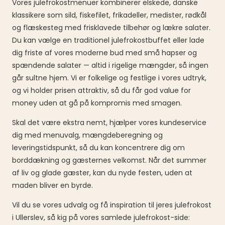
Vores julefrokostmenuer kombinerer elskede, danske
klassikere som sild, fiskefilet, frikadeller, medister, rødkål
og flæskesteg med frisklavede tilbehør og lækre salater.
Du kan vælge en traditionel julefrokostbuffet eller lade
dig friste af vores moderne bud med små hapser og
spændende salater — altid i rigelige mængder, så ingen
går sultne hjem. Vi er folkelige og festlige i vores udtryk,
og vi holder prisen attraktiv, så du får god value for
money uden at gå på kompromis med smagen.
Skal det være ekstra nemt, hjælper vores kundeservice
dig med menuvalg, mængdeberegning og
leveringstidspunkt, så du kan koncentrere dig om
borddækning og gæsternes velkomst. Når det summer
af liv og glade gæster, kan du nyde festen, uden at
maden bliver en byrde.
Vil du se vores udvalg og få inspiration til jeres julefrokost
i Ullerslev, så kig på vores samlede julefrokost-side: