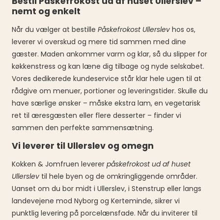
Bestil Påskefrokost ud af huset Ullerslev –
nemt og enkelt
Når du vælger at bestille
Påskefrokost Ullerslev
hos os,
leverer vi overskud og mere tid sammen med dine
gæster. Maden ankommer varm og klar, så du slipper for
køkkenstress og kan læne dig tilbage og nyde selskabet.
Vores dedikerede kundeservice står klar hele ugen til at
rådgive om menuer, portioner og leveringstider. Skulle du
have særlige ønsker – måske ekstra lam, en vegetarisk
ret til æresgæsten eller flere desserter – finder vi
sammen den perfekte sammensætning.
Vi leverer til Ullerslev og omegn
Kokken & Jomfruen leverer
påskefrokost ud af huset
Ullerslev
til hele byen og de omkringliggende områder.
Uanset om du bor midt i Ullerslev, i Stenstrup eller langs
landevejene mod Nyborg og Kerteminde, sikrer vi
punktlig levering på porcelænsfade. Når du inviterer til