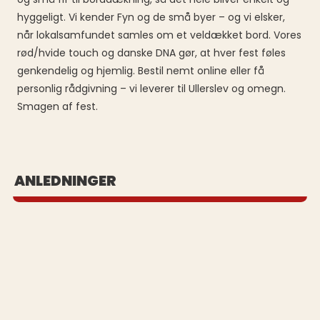
hyggeligt. Vi kender Fyn og de små byer – og vi elsker,
når lokalsamfundet samles om et veldækket bord. Vores
rød/hvide touch og danske DNA gør, at hver fest føles
genkendelig og hjemlig. Bestil nemt online eller få
personlig rådgivning – vi leverer til Ullerslev og omegn.
Smagen af fest.
BUFFET UD AF HUSET
ANLEDNINGER
Se vores populære buffeter