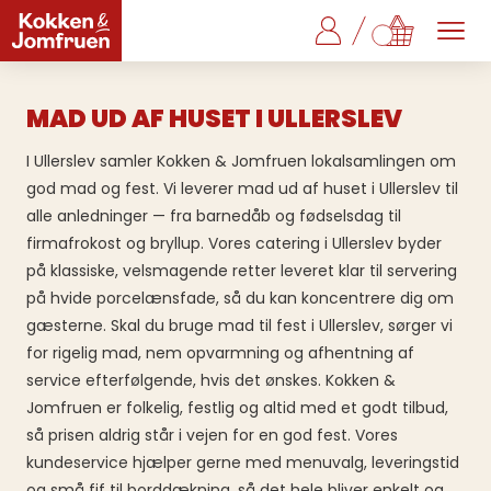
MAD UD AF HUSET I ULLERSLEV
I Ullerslev samler Kokken & Jomfruen lokalsamlingen om
god mad og fest. Vi leverer mad ud af huset i Ullerslev til
alle anledninger — fra barnedåb og fødselsdag til
firmafrokost og bryllup. Vores catering i Ullerslev byder
på klassiske, velsmagende retter leveret klar til servering
på hvide porcelænsfade, så du kan koncentrere dig om
gæsterne. Skal du bruge mad til fest i Ullerslev, sørger vi
for rigelig mad, nem opvarmning og afhentning af
service efterfølgende, hvis det ønskes. Kokken &
Jomfruen er folkelig, festlig og altid med et godt tilbud,
så prisen aldrig står i vejen for en god fest. Vores
kundeservice hjælper gerne med menuvalg, leveringstid
og små fif til borddækning, så det hele bliver enkelt og