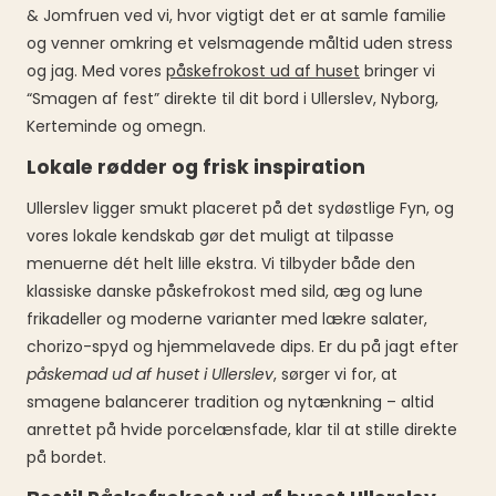
& Jomfruen ved vi, hvor vigtigt det er at samle familie
og venner omkring et velsmagende måltid uden stress
og jag. Med vores
påskefrokost ud af huset
bringer vi
“Smagen af fest” direkte til dit bord i Ullerslev, Nyborg,
Kerteminde og omegn.
Lokale rødder og frisk inspiration
Ullerslev ligger smukt placeret på det sydøstlige Fyn, og
vores lokale kendskab gør det muligt at tilpasse
menuerne dét helt lille ekstra. Vi tilbyder både den
klassiske danske påskefrokost med sild, æg og lune
frikadeller og moderne varianter med lækre salater,
chorizo-spyd og hjemmelavede dips. Er du på jagt efter
påskemad ud af huset i Ullerslev
, sørger vi for, at
smagene balancerer tradition og nytænkning – altid
anrettet på hvide porcelænsfade, klar til at stille direkte
på bordet.