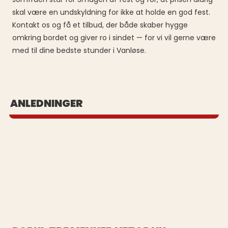
skal være en undskyldning for ikke at holde en god fest.
Kontakt os og få et tilbud, der både skaber hygge
omkring bordet og giver ro i sindet — for vi vil gerne være
med til dine bedste stunder i Vanløse.
BUFFET UD AF HUSET
ANLEDNINGER
Se vores populære buffeter