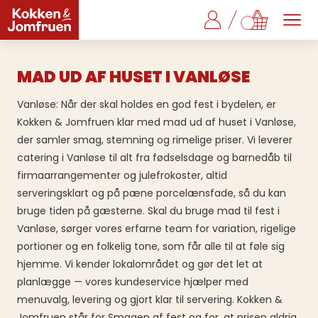
MAD UD AF HUSET I VANLØSE
Vanløse: Når der skal holdes en god fest i bydelen, er
Kokken & Jomfruen klar med mad ud af huset i Vanløse,
der samler smag, stemning og rimelige priser. Vi leverer
catering i Vanløse til alt fra fødselsdage og barnedåb til
firmaarrangementer og julefrokoster, altid
serveringsklart og på pæne porcelænsfade, så du kan
bruge tiden på gæsterne. Skal du bruge mad til fest i
Vanløse, sørger vores erfarne team for variation, rigelige
portioner og en folkelig tone, som får alle til at føle sig
hjemme. Vi kender lokalområdet og gør det let at
planlægge — vores kundeservice hjælper med
menuvalg, levering og gjort klar til servering. Kokken &
Jomfruen står for Smagen af fest og for, at prisen aldrig