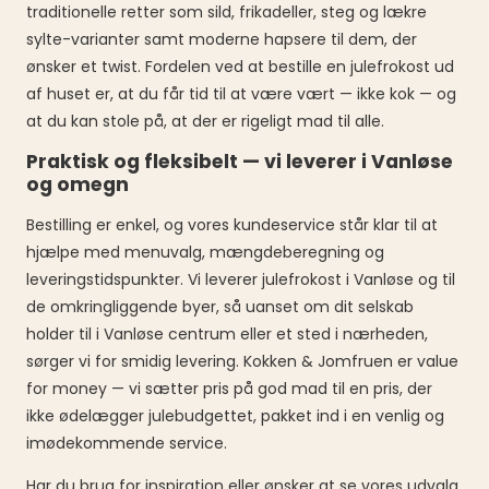
traditionelle retter som sild, frikadeller, steg og lækre
sylte-varianter samt moderne hapsere til dem, der
ønsker et twist. Fordelen ved at bestille en julefrokost ud
af huset er, at du får tid til at være vært — ikke kok — og
at du kan stole på, at der er rigeligt mad til alle.
Praktisk og fleksibelt — vi leverer i Vanløse
og omegn
Bestilling er enkel, og vores kundeservice står klar til at
hjælpe med menuvalg, mængdeberegning og
leveringstidspunkter. Vi leverer julefrokost i Vanløse og til
de omkringliggende byer, så uanset om dit selskab
holder til i Vanløse centrum eller et sted i nærheden,
sørger vi for smidig levering. Kokken & Jomfruen er value
for money — vi sætter pris på god mad til en pris, der
ikke ødelægger julebudgettet, pakket ind i en venlig og
imødekommende service.
Har du brug for inspiration eller ønsker at se vores udvalg,