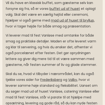
Vil du have en klassisk buffet, som gæsterne selv kan
forsyne sig fra, så er vores
buffet ud af huset
et oplagt
valg. Skal det være en særlig højtid eller ceremoni,
hjælper vi også gerne med
mad ud af huset til bryllup
,
hvor vi tager højde for både smag og præsentation.
Vi leverer mad til fest Vanløse med omtanke for både
smag og praktiske detaljer. Maden er ofte leveret varm
og klar til servering, og hvis du ønsker det, afhenter vi
også porcelænet efter festen. Det gør oprydningen
lettere og giver dig mere tid til at være sammen med
gæsterne, når festen summer af liv og glade stemmer.
Skal du se, hvad vi tilbyder i nærområdet, kan du også
tjekke vores sider for
Frederiksberg
og
Valby
, hvor vi
leverer samme høje standard og fleksibilitet. Uanset om
du søger mad ud af huset Vanløse, catering Vanløse eller
mad til fest Vanløse, står vi parate til at hjælpe med
opsætning, levering og gode råd, så du kan nyde festen