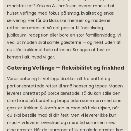
madstresset? Kokken & Jomfruen leverer mad ud af
huset Veflinge med fokus på smag, kvalitet og enkel
servering. Her får du klassiske menuer og moderne
retter, sammensat så det passer til fødselsdag,
jubilæum, reception eller bare en stor familiemiddag. Vi
ved, at maden skal samle gæsterne — og helst uden at
du står i køkkenet hele aftenen. Smagen af fest er
kernen i alt, hvad vi gør.
Catering Veflinge — fleksibilitet og friskhed
Vores catering til Veflinge dækker alt fra buffet og
portionsanrettede retter til små hapser og tapas. Maden
leveres anrettet på porcelænsfade, så du kan stille den
direkte ind på bordet og bruge tiden sammen med dine
gæster. Kokken & Jomfruen er med på hele rejsen, når
du skal bestille mad til din fest. Men vi leverer ikke kun
mad – vi leverer overskud og mere tid sammen med
dine gæster. Når det summer af liv og glade gæster, kan