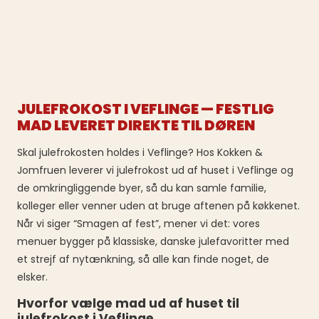
JULEFROKOST I VEFLINGE — FESTLIG
MAD LEVERET DIREKTE TIL DØREN
Skal julefrokosten holdes i Veflinge? Hos Kokken &
Jomfruen leverer vi julefrokost ud af huset i Veflinge og
de omkringliggende byer, så du kan samle familie,
kolleger eller venner uden at bruge aftenen på køkkenet.
Når vi siger “Smagen af fest”, mener vi det: vores
menuer bygger på klassiske, danske julefavoritter med
et strejf af nytænkning, så alle kan finde noget, de
elsker.
Hvorfor vælge mad ud af huset til
julefrokost i Veflinge