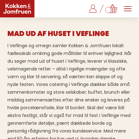
MAD UD AF HUSET I VEFLINGE
I Veflinge og omegn samler Kokken & Jomfruen lokalt
fællesskab omkring gode måltider til enhver lejlighed. Når
du søger mad ud af huset i Veflinge, leverer vi klassiske,
velsmagende retter – altid i rigelige mængder og ofte
varm og klar til servering, så værten kan slappe af og
nyde festen. Vores catering i Veflinge dækker både små
sammenkomster og store selskaber; buffet, brunch eller
middag sammensættes efter dine ønsker og leveres på
hvide porcelænsfade, klar til bordet. Skal det være lidt
ekstra festligt, står vi også for mad til fest i Veflinge med
gennemførte detaljer, pænt dækkede borde og
personlig rådgivning fra vores kundeservice. Med mere
end 50 års erfaring fra Fyn ved vi, hvordan danske