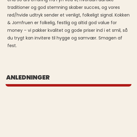
traditioner og god stemning skaber succes, og vores
rød/hvide udtryk sender et venligt, folkeligt signal. Kokken
& Jomfruen er folkelig, festlig og altid god value for
money – vi pakker kvalitet og gode priser ind i et smil, så
du trygt kan invitere til hygge og samvær. Smagen af
fest.
BUFFET UD AF HUSET
ANLEDNINGER
Se vores populære buffeter