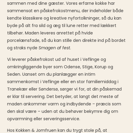
sammen med dine gæster. Vores erfarne kokke har
sammensat en påskefrokostmenu, der indeholder både
kendte klassikere og kreative nyfortolkninger, så du kan
byde på alt fra sild og æg til lune retter med lækkert
tilbehør. Maden leveres anrettet på hvide
porcelænsfade, så du kan stille den direkte ind på bordet
og straks nyde
Smagen af fest
.
Vi leverer påskefrokost ud af huset i Veflinge og
omkringliggende byer som Odense, Stige, Korup og
Seden. Uanset om du planlægger en intim
sammenkomst i Veflinge eller en stor familiemiddag i
Tranekær eller Søndersø, sørger vi for, at din påskemad
er klar til servering. Det betyder, at langt det meste af
maden ankommer varm og indbydende – præcis som
den skal være – uden at du behøver bekymre dig om
opvarmning eller serveringsservice.
Hos Kokken & Jomfruen kan du trygt stole på, at