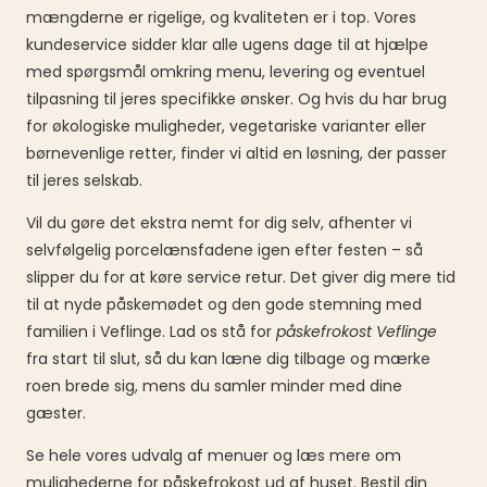
mængderne er rigelige, og kvaliteten er i top. Vores
kundeservice sidder klar alle ugens dage til at hjælpe
med spørgsmål omkring menu, levering og eventuel
tilpasning til jeres specifikke ønsker. Og hvis du har brug
for økologiske muligheder, vegetariske varianter eller
børnevenlige retter, finder vi altid en løsning, der passer
til jeres selskab.
Vil du gøre det ekstra nemt for dig selv, afhenter vi
selvfølgelig porcelænsfadene igen efter festen – så
slipper du for at køre service retur. Det giver dig mere tid
til at nyde påskemødet og den gode stemning med
familien i Veflinge. Lad os stå for
påskefrokost Veflinge
fra start til slut, så du kan læne dig tilbage og mærke
roen brede sig, mens du samler minder med dine
gæster.
Se hele vores udvalg af menuer og læs mere om
mulighederne for
påskefrokost ud af huset
. Bestil din