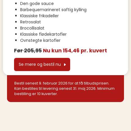
Den gode sauce
Barbequemarineret saftig kylling
Klassiske frikadeller
Retrosalat
Brocollisalat
Klassiske flødekartofler
Ovnstegte kartofler
Før 205,95
Nu kun 154,46 pr. kuvert
Se mere og bestil nu
Bestil senest 9. februar 2026 for at få tilbudsprisen.
Kan bestilles til levering senest 31. maj 2026. Minimum
bestilling er 10 kuverter.