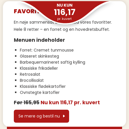
NU KUN
116,17
FAVORITBUFFET
pr. kuvert
En nøje sammensat buffet med vores favoritter.
Hele 8 retter – en forret og en hovedretsbuffet.
Menuen indeholder
Forret: Cremet tunmousse
Glaseret skinkesteg
Barbequemarineret saftig kylling
Klassiske frikadeller
Retrosalat
Brocollisalat
Klassiske flødekartofler
Ovnstegte kartofler
Før 165,95
Nu kun 116,17 pr. kuvert
Se mere og bestil nu