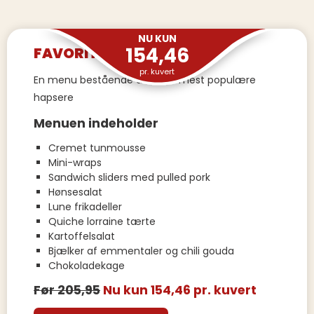
NU KUN
154,46
FAVORITHAPSERE
pr. kuvert
En menu bestående af vores mest populære
hapsere
Menuen indeholder
Cremet tunmousse
Mini-wraps
Sandwich sliders med pulled pork
Hønsesalat
Lune frikadeller
Quiche lorraine tærte
Kartoffelsalat
Bjælker af emmentaler og chili gouda
Chokoladekage
Før 205,95
Nu kun 154,46 pr. kuvert