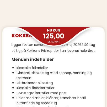
NU KUN
125,00
KOKKENS PRISKUP
pr. kuvert
Ligger festen senere end den 31. maj 2026? Så tag
et kig på Kokkens Priskup der kan leveres hele året.
Menuen indeholder
Klassiske frikadeller
Glaseret skinkesteg med sennep, honning og
rosmarin
Øl-braiseret oksesteg
Klassiske flødekartofler
Ovnstegte kartofler med pest
Salat med æbler, blåbær, tranebær hertil
citronfløde og sprød rug