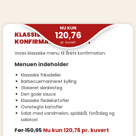
NU KUN
120,76
KLASSISK
KONFIRMATIONSBUFFET
pr. kuvert
Vores klassiske menu til årets konfirmation.
Menuen indeholder
Klassiske frikadeller
Barbecuemarineret kylling
Glaseret skinkesteg
Den gode sauce
Klassiske flødekartofler
Ovnstegte kartofler
Salat med vandmelon, spidskål, forårsløg og
salatost
Før 150,95
Nu kun 120,76 pr. kuvert