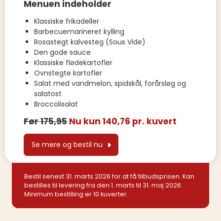
Menuen indeholder
Klassiske frikadeller
Barbecuemarineret kylling
Rosastegt kalvesteg (Sous Vide)
Den gode sauce
Klassiske flødekartofler
Ovnstegte kartofler
Salat med vandmelon, spidskål, forårsløg og
salatost
Broccolisalat
Før 175,95
Nu kun 140,76 pr. kuvert
Se mere og bestil nu
Bestil senest 31. marts 2026 for at få tilbudsprisen. Kan
bestilles til levering fra den 1. marts til 31. maj 2026.
Minimum bestilling er 10 kuverter.