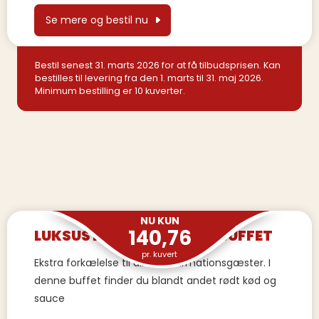
Se mere og bestil nu
Bestil senest 31. marts 2026 for at få tilbudsprisen. Kan
bestilles til levering fra den 1. marts til 31. maj 2026.
Minimum bestilling er 10 kuverter.
NU KUN
140,76
LUKSUS KONFIRMATIONSBUFFET
pr. kuvert
Ekstra forkælelse til dine konfirmationsgæster. I
denne buffet finder du blandt andet rødt kød og
sauce