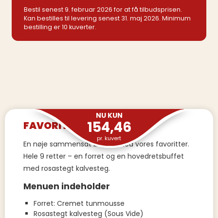
Bestil senest 9. februar 2026 for at få tilbudsprisen.
Kan bestilles til levering senest 31. maj 2026. Minimum
bestilling er 10 kuverter.
NU KUN
154,46
FAVORITBUFFET – LUKSUS
pr. kuvert
En nøje sammensat buffet med vores favoritter.
Hele 9 retter – en forret og en hovedretsbuffet
med rosastegt kalvesteg.
Menuen indeholder
Forret: Cremet tunmousse
Rosastegt kalvesteg (Sous Vide)