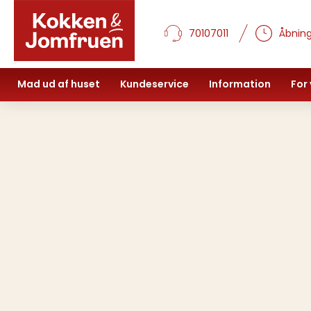
70107011
Åbning
Mad ud af huset
Kundeservice
Information
For