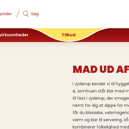
stider
Søg
 virksomheder
Tilbud
MAD UD AF
I Jyderup kender vi til hyg
& Jomfruen står klar med mad
til fest i Jyderup, der sma
nemt for dig at slippe for 
får du klassiske, velsmagen
varm og klar til servering,
kombinerer folkelighed med et