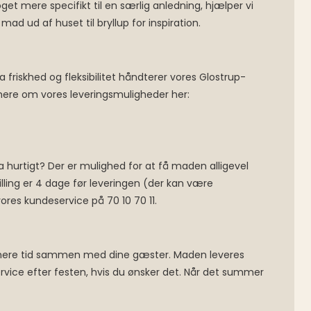
get mere specifikt til en særlig anledning, hjælper vi
ad ud af huset til bryllup for inspiration.
a friskhed og fleksibilitet håndterer vores Glostrup-
s mere om vores leveringsmuligheder her:
tra hurtigt? Der er mulighed for at få maden alligevel
lling er 4 dage før leveringen (der kan være
vores kundeservice på 70 10 70 11.
g mere tid sammen med dine gæster. Maden leveres
rvice efter festen, hvis du ønsker det. Når det summer