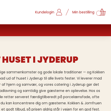
Kundelogin
Min bestilling
 HUSET I JYDERUP
gelige sammenkomster og gode lokale traditioner — og Kokken
 ud af huset i Jyderup til alle livets fester. Vi leverer mad
ger af hjem og samvær, og vores catering i Jyderup gør det
madlavning og samtidig give gæsterne en oplevelse. Hos os
de retter serveret færdigtilberedt på porcelænsfade, ofte
 så du kan koncentrere dig om gæsterne. Kokken & Jomfruen
 godt tilbud, så prisen aldrig står i vejen for en god fest.