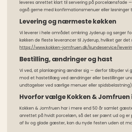
leveres anrettet klart til servering på porcelænsfade —
også gerne med konfirmationsmenuer eller løsninger til 
Levering og nærmeste køkken
Vi leverer i hele området omkring Jyderup og sørger for,
køkken de fleste leverancer til Jyderup, hvilket gør d
https://www.kokken-jomfruen.dk/kundeservice/leveri
Bestilling, ændringer og hast
Vi ved, at planlægning ændrer sig — derfor tilbyder vi gr
mod et hastetillæg ved ændringer eller bestillinger un
undtagelser ved særlige menuer eller spidsbelastning). V
Hvorfor vælge Kokken & Jomfruen 
Kokken & Jomfruen har i mere end 50 år samlet gæste
anrettet på hvidt porcelæn, så det ser pænt ud og er 
af liv og glade gæster, kan du nyde festen uden at ma