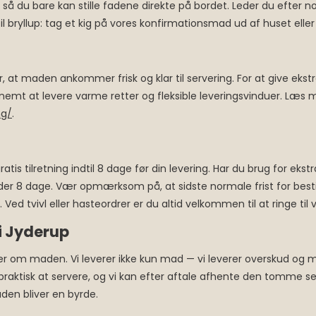
 så du bare kan stille fadene direkte på bordet. Leder du efter no
bryllup: tag et kig på vores konfirmationsmad ud af huset eller m
 at maden ankommer frisk og klar til servering. For at give ekstr
et nemt at levere varme retter og fleksible leveringsvinduer. Læ
ng/
.
atis tilretning indtil 8 dage før din levering. Har du brug for eks
der 8 dage. Vær opmærksom på, at sidste normale frist for besti
ed tvivl eller hasteordrer er du altid velkommen til at ringe til 
i Jyderup
r om maden. Vi leverer ikke kun mad — vi leverer overskud o
praktisk at servere, og vi kan efter aftale afhente den tomme se
den bliver en byrde.