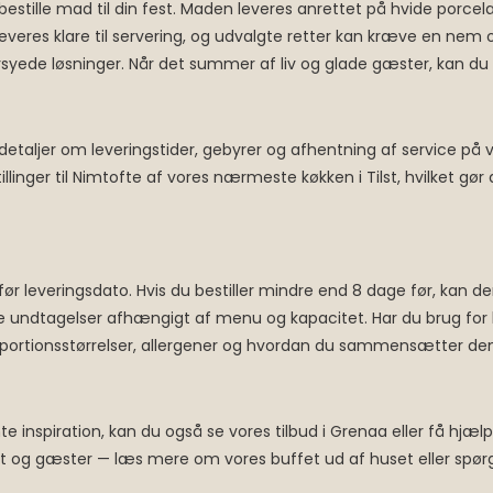
estille mad til din fest. Maden leveres anrettet på hvide porcelæ
eres klare til servering, og udvalgte retter kan kræve en nem op
syede løsninger. Når det summer af liv og glade gæster, kan du
 detaljer om leveringstider, gebyrer og afhentning af service på 
estillinger til Nimtofte af vores nærmeste køkken i Tilst, hvilket 
 dage før leveringsdato. Hvis du bestiller mindre end 8 dage før, 
 undtagelser afhængigt af menu og kapacitet. Har du brug for hjæ
 portionsstørrelser, allergener og hvordan du sammensætter de
 inspiration, kan du også se vores tilbud i Grenaa eller få hjælp
rt og gæster — læs mere om vores buffet ud af huset eller spørg 