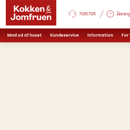
70107011
Åbning
Mad ud af huset
Kundeservice
Information
For