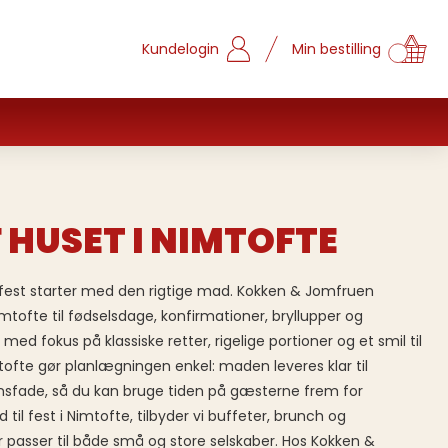
Kundelogin
Min bestilling
 HUSET I NIMTOFTE
d fest starter med den rigtige mad. Kokken & Jomfruen
mtofte til fødselsdage, konfirmationer, bryllupper og
ed fokus på klassiske retter, rigelige portioner og et smil til
tofte gør planlægningen enkel: maden leveres klar til
nsfade, så du kan bruge tiden på gæsterne frem for
til fest i Nimtofte, tilbyder vi buffeter, brunch og
passer til både små og store selskaber. Hos Kokken &