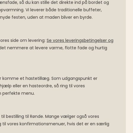
nsfade, så du kan stille det direkte ind på bordet og
varmning. Vi leverer både traditionelle buffeter,
 nyde festen, uden at maden bliver en byrde.
vores side om levering:
Se vores leveringsbetingelser og
gør det nemmere at levere varme, flotte fade og hurtig
kan der komme et hastetillæg. Som udgangspunkt er
lp eller en hasteordre, så ring til vores
n perfekte menu.
 til bestilling til Rønde. Mange vælger også vores
til vores konfirmationsmenuer, hvis det er en særlig