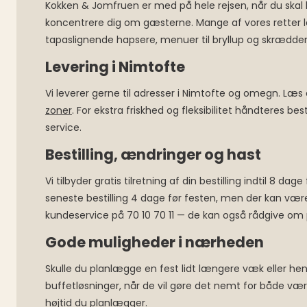
Kokken & Jomfruen er med på hele rejsen, når du skal b
koncentrere dig om gæsterne. Mange af vores retter lev
tapaslignende hapsere, menuer til bryllup og skrædder
Levering i Nimtofte
Vi leverer gerne til adresser i Nimtofte og omegn. Læs
zoner
. For ekstra friskhed og fleksibilitet håndteres b
service.
Bestilling, ændringer og hast
Vi tilbyder gratis tilretning af din bestilling indtil 8
seneste bestilling 4 dage før festen, men der kan være
kundeservice på 70 10 70 11 — de kan også rådgive om
Gode muligheder i nærheden
Skulle du planlægge en fest lidt længere væk eller hente
buffetløsninger, når de vil gøre det nemt for både væ
højtid du planlægger.