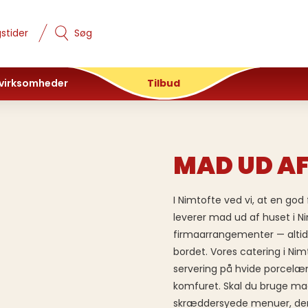
stider
Søg
 virksomheder
Tilbud
MAD UD AF
I Nimtofte ved vi, at en go
leverer mad ud af huset i Ni
firmaarrangementer — altid m
bordet. Vores catering i Nim
servering på hvide porcelæ
komfuret. Skal du bruge mad 
skræddersyede menuer, der 