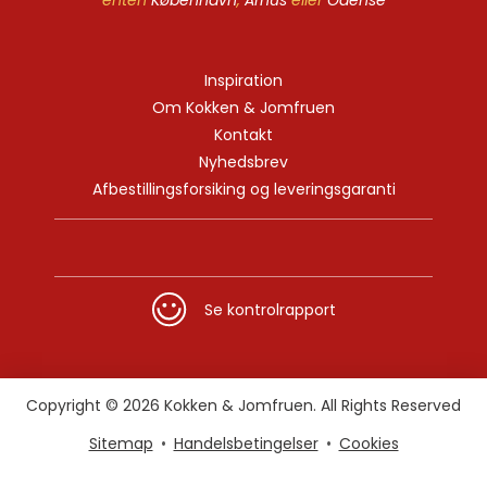
enten
København
,
Århus
eller
Odense
Inspiration
Om Kokken & Jomfruen
Kontakt
Nyhedsbrev
Afbestillingsforsiking og leveringsgaranti
Se kontrolrapport
Copyright © 2026 Kokken & Jomfruen. All Rights Reserved
Sitemap
Handelsbetingelser
Cookies