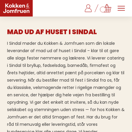
MAD UD AF HUSET I SINDAL
I Sindal møder du Kokken & Jomfruen som din lokale
leverandør af mad ud af huset i Sindal – klar til at gøre
alle slags fester nemmere og lækrere. Vi leverer catering
i Sindal til bryllup, fødselsdag, barnedåb, firmafest og
årets højtider, altid anrettet pænt på porcelæn og klar til
servering. Når du bestiller mad til fest i Sindal fra os, får
du klassiske, velsmagende retter i rigelige mængder og
en service, der hjælper dig hele vejen fra bestilling til
oprydning. Vi gør det enkelt at invitere, så du kan nyde
selskabet og stemningen uden stress — for hos Kokken &
Jomfruen er det altid Smagen af fest. Har du brug for
råd til menuvalg eller leveringstid, står vores
kundeservice klar alle ugens dage. Vi kender