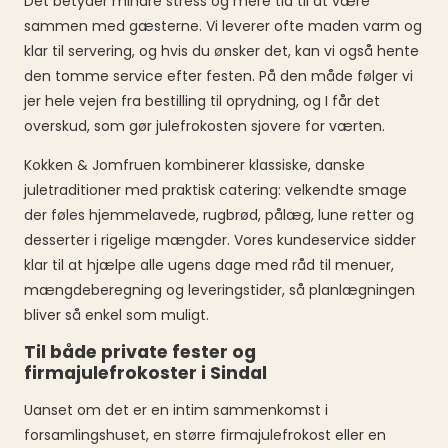
Det betyder mindre stress og mere tid til at være
sammen med gæsterne. Vi leverer ofte maden varm og
klar til servering, og hvis du ønsker det, kan vi også hente
den tomme service efter festen. På den måde følger vi
jer hele vejen fra bestilling til oprydning, og I får det
overskud, som gør julefrokosten sjovere for værten.
Kokken & Jomfruen kombinerer klassiske, danske
juletraditioner med praktisk catering: velkendte smage
der føles hjemmelavede, rugbrød, pålæg, lune retter og
desserter i rigelige mængder. Vores kundeservice sidder
klar til at hjælpe alle ugens dage med råd til menuer,
mængdeberegning og leveringstider, så planlægningen
bliver så enkel som muligt.
Til både private fester og
firmajulefrokoster i Sindal
Uanset om det er en intim sammenkomst i
forsamlingshuset, en større firmajulefrokost eller en