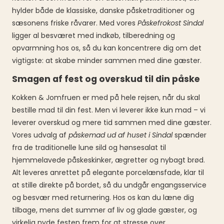
hylder både de klassiske, danske påsketraditioner og
sæsonens friske råvarer. Med vores
Påskefrokost Sindal
ligger al besværet med indkøb, tilberedning og
opvarmning hos os, så du kan koncentrere dig om det
vigtigste: at skabe minder sammen med dine gæster.
Smagen af fest og overskud til din påske
Kokken & Jomfruen er med på hele rejsen, når du skal
bestille mad til din fest. Men vi leverer ikke kun mad – vi
leverer overskud og mere tid sammen med dine gæster.
Vores udvalg af
påskemad ud af huset i Sindal
spænder
fra de traditionelle lune sild og hønsesalat til
hjemmelavede påskeskinker, ægretter og nybagt brød.
Alt leveres anrettet på elegante porcelænsfade, klar til
at stille direkte på bordet, så du undgår engangsservice
og besvær med returnering. Hos os kan du læne dig
tilbage, mens det summer af liv og glade gæster, og
virkelig nyde festen frem for at stresse over