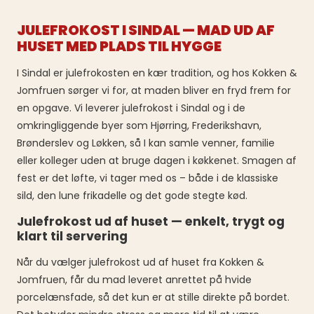
JULEFROKOST I SINDAL — MAD UD AF
HUSET MED PLADS TIL HYGGE
I Sindal er julefrokosten en kær tradition, og hos Kokken &
Jomfruen sørger vi for, at maden bliver en fryd frem for
en opgave. Vi leverer julefrokost i Sindal og i de
omkringliggende byer som Hjørring, Frederikshavn,
Brønderslev og Løkken, så I kan samle venner, familie
eller kolleger uden at bruge dagen i køkkenet. Smagen af
fest er det løfte, vi tager med os – både i de klassiske
sild, den lune frikadelle og det gode stegte kød.
Julefrokost ud af huset — enkelt, trygt og
klart til servering
Når du vælger julefrokost ud af huset fra Kokken &
Jomfruen, får du mad leveret anrettet på hvide
porcelænsfade, så det kun er at stille direkte på bordet.