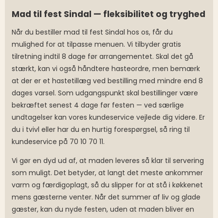
Mad til fest Sindal — fleksibilitet og tryghed
Når du bestiller mad til fest Sindal hos os, får du
mulighed for at tilpasse menuen. Vi tilbyder gratis
tilretning indtil 8 dage før arrangementet. Skal det gå
stærkt, kan vi også håndtere hasteordre, men bemærk
at der er et hastetillæg ved bestilling med mindre end 8
dages varsel. Som udgangspunkt skal bestillinger være
bekræftet senest 4 dage før festen — ved særlige
undtagelser kan vores kundeservice vejlede dig videre. Er
du i tvivl eller har du en hurtig forespørgsel, så ring til
kundeservice på 70 10 70 11.
Vi gør en dyd ud af, at maden leveres så klar til servering
som muligt. Det betyder, at langt det meste ankommer
varm og færdigoplagt, så du slipper for at stå i køkkenet
mens gæsterne venter. Når det summer af liv og glade
gæster, kan du nyde festen, uden at maden bliver en