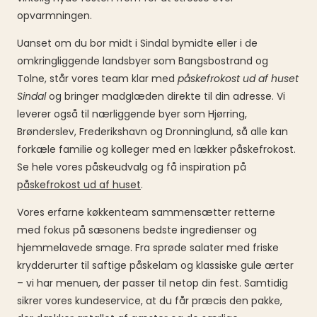
opvarmningen.
Uanset om du bor midt i Sindal bymidte eller i de
omkringliggende landsbyer som Bangsbostrand og
Tolne, står vores team klar med
påskefrokost ud af huset
Sindal
og bringer madglæden direkte til din adresse. Vi
leverer også til nærliggende byer som Hjørring,
Brønderslev, Frederikshavn og Dronninglund, så alle kan
forkæle familie og kolleger med en lækker påskefrokost.
Se hele vores påskeudvalg og få inspiration på
påskefrokost ud af huset
.
Vores erfarne køkkenteam sammensætter retterne
med fokus på sæsonens bedste ingredienser og
hjemmelavede smage. Fra sprøde salater med friske
krydderurter til saftige påskelam og klassiske gule ærter
– vi har menuen, der passer til netop din fest. Samtidig
sikrer vores kundeservice, at du får præcis den pakke,