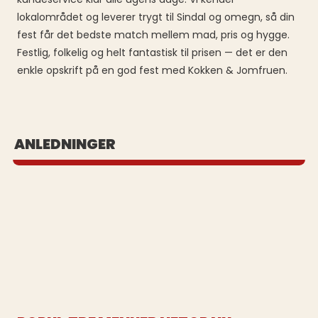
lokalområdet og leverer trygt til Sindal og omegn, så din
fest får det bedste match mellem mad, pris og hygge.
Festlig, folkelig og helt fantastisk til prisen — det er den
enkle opskrift på en god fest med Kokken & Jomfruen.
BUFFET UD AF HUSET
ANLEDNINGER
Se vores populære buffeter