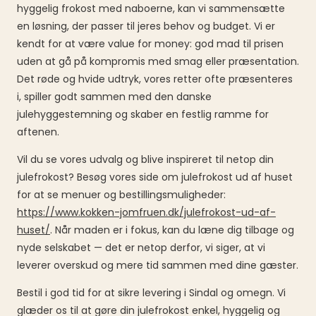
hyggelig frokost med naboerne, kan vi sammensætte
en løsning, der passer til jeres behov og budget. Vi er
kendt for at være value for money: god mad til prisen
uden at gå på kompromis med smag eller præsentation.
Det røde og hvide udtryk, vores retter ofte præsenteres
i, spiller godt sammen med den danske
julehyggestemning og skaber en festlig ramme for
aftenen.
Vil du se vores udvalg og blive inspireret til netop din
julefrokost? Besøg vores side om julefrokost ud af huset
for at se menuer og bestillingsmuligheder:
https://www.kokken-jomfruen.dk/julefrokost-ud-af-
huset/
. Når maden er i fokus, kan du læne dig tilbage og
nyde selskabet — det er netop derfor, vi siger, at vi
leverer overskud og mere tid sammen med dine gæster.
Bestil i god tid for at sikre levering i Sindal og omegn. Vi
glæder os til at gøre din julefrokost enkel, hyggelig og